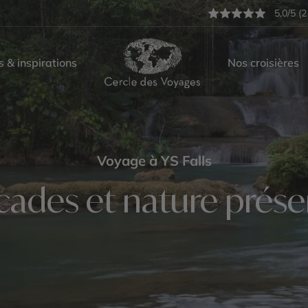
5,0/5 (2
s & inspirations
Nos croisières
Voyage à YS Falls
cades et nature prése