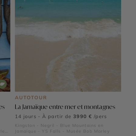
AUTOTOUR
es
La Jamaïque entre mer et montagnes
14 jours - À partir de
3990 €
/pers
Kingston - Negril - Blue Mountains en
ley
Jamaïque - YS Falls - Musée Bob Marley