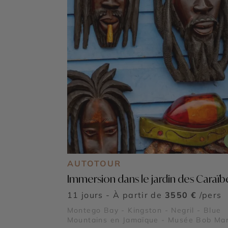
AUTOTOUR
Immersion dans le jardin des Caraïb
11 jours - À partir de
3550 €
/pers
Montego Bay - Kingston - Negril - Blue
Mountains en Jamaïque - Musée Bob Mar