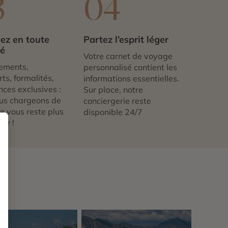
3
04
ez en toute
Partez l’esprit léger
té
Votre carnet de voyage
ements,
personnalisé contient les
ts, formalités,
informations essentielles.
nces exclusives :
Sur place, notre
us chargeons de
conciergerie reste
 ne vous reste plus
disponible 24/7
tir !