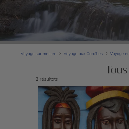
Voyage sur mesure
Voyage aux Caraïbes
Voyage e
Tous 
2
résultats