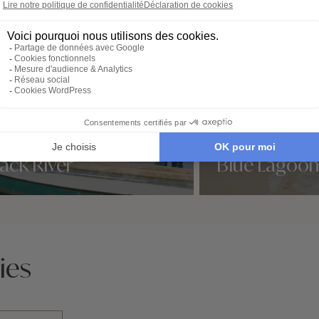
ack River
Blue Lagoon
idées voyage
Nos 2 idées voyage
ies