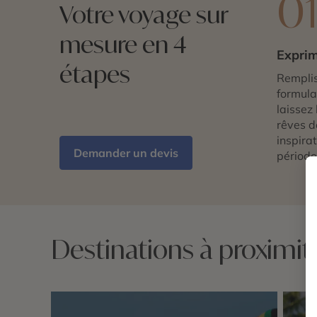
0
Votre voyage sur
mesure en 4
Exprim
étapes
Remplis
formulai
laissez 
rêves d
inspira
Demander un devis
période
Destinations à proximité