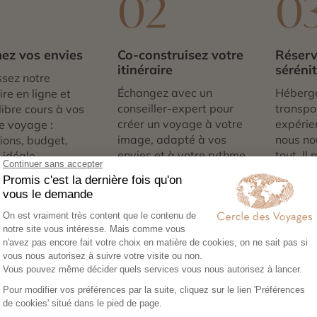
1
02
0
ez vos envies
Co-construisez votre
Réserv
itinéraire
séréni
sez notre
Échangez avec un
Héberg
re en ligne et
conseiller-expert pour
transpor
libre cours à vos
créer un voyage à votre
expérie
e voyage :
image, adapté à vos
nous no
tions, budget,
envies et à votre rythme.
tout. Il
 idéale…
qu’à par
 de YS Falls