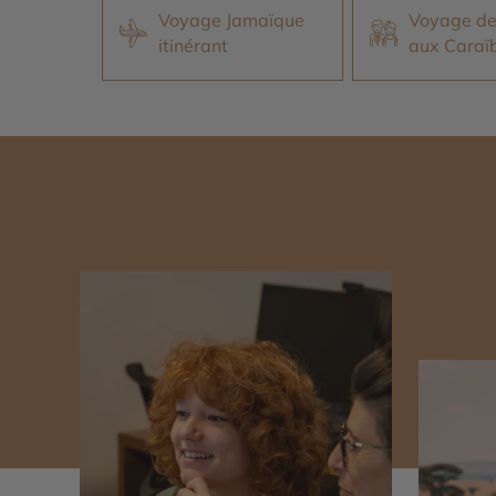
Voyage Jamaïque
Voyage de
itinérant
aux Caraï