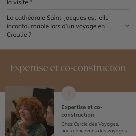
la visite ?
sculptures figurent parmi les éléments les plus
remarquables.
La cathédrale Saint-Jacques est-elle
Une à deux heures permettent de découvrir la
cathédrale et de profiter de la vieille ville de Šibenik.
incontournable lors d’un voyage en
Croatie ?
Oui, elle fait partie des plus grands trésors
architecturaux du pays et constitue une étape
essentielle pour découvrir le patrimoine historique et
Expertise et co-construction
culturel de la Dalmatie.
1
Expertise et co-
construction
Chez Cercle des Voyages,
nous concevons des voyages