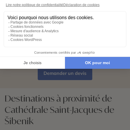
qu’à partir !
Partez l’esprit léger
04
Votre carnet de voyage personnalisé
contient les informations essentielles.
Sur place, notre conciergerie reste
disponible 24/7
Demander un devis
Destinations à proximité de
Cathédrale Saint-Jacques de
Šibenik