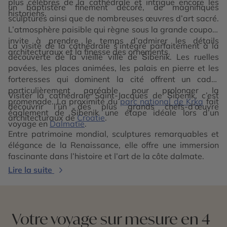
plus célèbres de la cathédrale et intrigue encore les
un baptistère finement décoré, de magnifiques
historiens.
sculptures ainsi que de nombreuses œuvres d’art sacré.
L’atmosphère paisible qui règne sous la grande coupole
invite à prendre le temps d’admirer les détails
La visite de la cathédrale s’intègre parfaitement à la
architecturaux et la finesse des ornements.
découverte de la vieille ville de Šibenik. Les ruelles
pavées, les places animées, les palais en pierre et les
forteresses qui dominent la cité offrent un cadre
particulièrement agréable pour prolonger la
Visiter la cathédrale Saint-Jacques de Šibenik, c’est
promenade. La proximité du
parc national de Krka
fait
découvrir l’un des plus grands chefs-d’œuvre
également de Šibenik une étape idéale lors d’un
architecturaux de
Croatie
.
voyage en
Dalmatie
.
Entre patrimoine mondial, sculptures remarquables et
élégance de la Renaissance, elle offre une immersion
fascinante dans l’histoire et l’art de la côte dalmate.
Lire la suite
Votre voyage sur mesure en 4