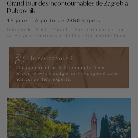
Grand tour des incontournables de Zagreb à
Dubrovnik
15 jours - À partir de
2350 €
/pers
Dubrovnik - Split - Zagreb - Parc national des lacs
de Plitvice - Forteresse de Klis - Cathédrale Saint-
Jacques de Šibenik - Grotte Bleue de Biševo - Parc
national de Mljet - Palais de Dioclétien - Parc
national de Krka - Orgue marin de Zadar
Le saviez-vous ?
Chaque circuit peut être adapté à vos
envies et votre budget en échangeant avec
nos conseillers experts.