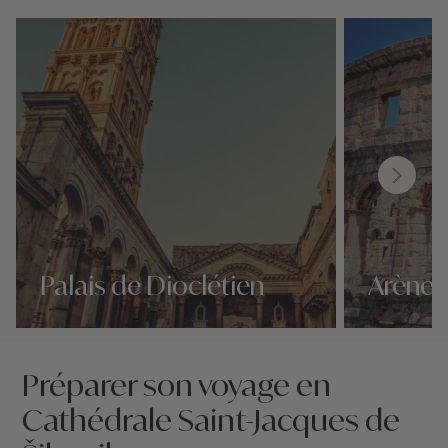
Palais de Dioclétien
Arène 
Nos 4 idées voyage
Nos 4 idées vo
Préparer son voyage en
Cathédrale Saint-Jacques de