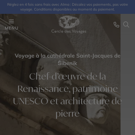
Réglez en 4 fois sans frais avec Alma : Décalez vos paiements, pas votre
voyage. Conditions disponibles au moment du paiement.
MENU
Voyage à la cathédrale Saint-Jacques de
Šibenik
Chef-d’œuvre de la
Renaissance, patrimoine
UNESCO et architecture de
pierre