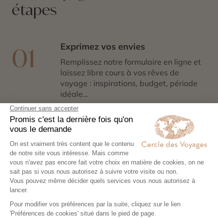
étapes
Exprimez vos envies
01
Remplissez notre formulaire en ligne et
laissez libre cours à vos rêves de
voyage : inspirations, budget, période
idéale…
Co-construisez votre itinéraire
02
Échangez avec un conseiller-expert
pour créer un voyage à votre image,
adapté à vos envies et à votre rythme.
Réservez en toute sérénité
03
Hébergements, transports, formalités,
expériences exclusives : nous nous
chargeons de tout. Il ne vous reste plus