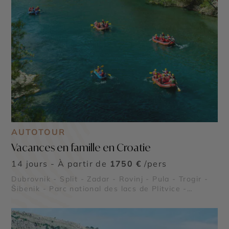
AUTOTOUR
Vacances en famille en Croatie
14 jours - À partir de
1750 €
/pers
Dubrovnik - Split - Zadar - Rovinj - Pula - Trogir -
Šibenik - Parc national des lacs de Plitvice -
Forteresse de Klis - Cathédrale Saint-Jacques de
Šibenik - Forteresses de Dubrovnik - Grotte Bleue
de Biševo - Palais de Dioclétien - Orgue marin de
Zadar