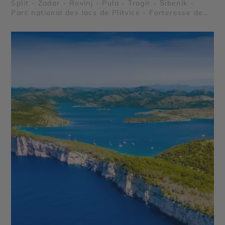
Split - Zadar - Rovinj - Pula - Trogir - Šibenik -
Parc national des lacs de Plitvice - Forteresse de
Klis - Cathédrale Saint-Jacques de Šibenik -
Forteresses de Dubrovnik - Grotte Bleue de Biševo
- Parc national de Mljet - Plage de Zlatni Rat -
Palais de Dioclétien - Cap Kamenjak - Orgue marin
de Zadar