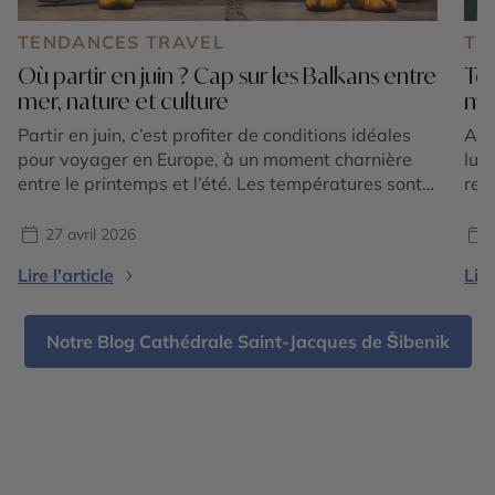
TENDANCES TRAVEL
TE
Où partir en juin ? Cap sur les Balkans entre
Top
mer, nature et culture
mi
Partir en juin, c’est profiter de conditions idéales
Apr
pour voyager en Europe, à un moment charnière
lun
entre le printemps et l’été. Les températures sont
ret
douces à chaudes sans être étouffantes, la nature
c’e
est encore verdoyante et les sites touristiques
ral
27 avril 2026
restent accessibles avant l’affluence de la haute
cad
Lire l'article
Lire
saison. C’est une période particulièrement
l’E
intéressante pour celles et […]
pou
Notre Blog Cathédrale Saint-Jacques de Šibenik