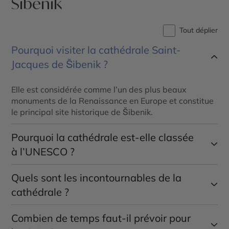
Šibenik
Tout déplier
Pourquoi visiter la cathédrale Saint-
Jacques de Šibenik ?
Elle est considérée comme l’un des plus beaux
monuments de la Renaissance en Europe et constitue
le principal site historique de Šibenik.
Pourquoi la cathédrale est-elle classée
à l’UNESCO ?
Quels sont les incontournables de la
L’UNESCO distingue son architecture unique
entièrement construite en pierre, son innovation
cathédrale ?
technique et son exceptionnelle valeur artistique.
Combien de temps faut-il prévoir pour
La coupole, le baptistère, la frise des 71 visages
sculptés, la façade Renaissance et les nombreuses