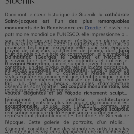
Šibenik
Dominant le cœur historique de Šibenik,
la cathédrale
Saint-Jacques est l’un des plus remarquables
monuments de la Renaissance en
Croatie
. Classée au
patrimoine mondial de l’UNESCO, elle impressionne par
son architecture entièrement réalisée en pierre, une
Édifiée entre 1431 et 1535, la cathédrale est le fruit du
prouesse technique exceptionnelle pour son époque.
travail de plusieurs architectes de renom, dont
Juraj
Fruit de plus d’un siècle de construction, elle symbolise
Dalmatinac (Georges le Dalmate)
et
Niccolò di
le savoir-faire des bâtisseurs dalmates et italiens et
Giovanni Fiorentino
, qui ont su mêler avec harmonie les
constitue l’un des joyaux culturels de la côte adriatique.
influences gothiques et renaissantes. Cette alliance de
La particularité de la cathédrale réside dans sa
styles confère au monument une identité unique qui en
construction entièrement réalisée en blocs de pierre
fait l’un des plus beaux exemples d’architecture
assemblés sans mortier.
Sa coupole monumentale, ses
religieuse de la Méditerranée.
voûtes élégantes et sa façade richement sculptée
témoignent d’une maîtrise architecturale
L’un des éléments les plus fascinants du monument est
exceptionnelle
, saluée par l’UNESCO comme une
sa frise extérieure composée de
71 visages sculptés
,
réalisation majeure de la Renaissance européenne.
représentant probablement les habitants de Šibenik de
l’époque. Cette galerie de portraits, d’un réalisme
étonnant, constitue l’une des signatures artistiques les
À l’intérieur, les visiteurs découvrent une nef lumineuse,