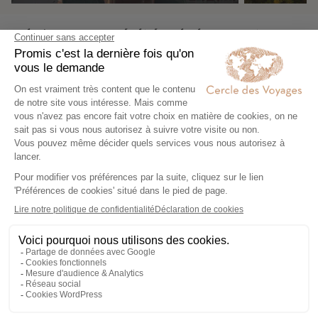
Nos 1 idées voyage
Nos 1 idées vo
Château médiéval de Cēsis
selon vos envies
Voyage dans les
Pays Baltes
Expertise et co-construction
1
Expertise et co-