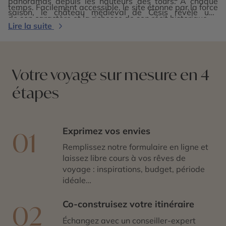
panoramas depuis les hauteurs des tours. À chaque
temps. Facilement accessible, le site étonne par la force
saison, le château médiéval de Cēsis révèle une
de son caractère et la richesse de son récit historique.
ambiance différente, entre verdure estivale, brumes
Lire la suite
automnales et rigueur hivernale. Visiter le château de
Cēsis, c’est s’offrir une parenthèse puissante et
évocatrice, entre héritage médiéval, légendes
livoniennes et paysages baltes.
Votre voyage sur mesure en 4
étapes
Exprimez vos envies
01
Remplissez notre formulaire en ligne et
laissez libre cours à vos rêves de
voyage : inspirations, budget, période
idéale…
Co-construisez votre itinéraire
02
Échangez avec un conseiller-expert