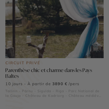
CIRCUIT PRIVÉ
Parenthèse chic et charme dans les Pays
Baltes
10 jours - À partir de
3890 €
/pers
Tallinn - Pärnu - Sigulda - Riga - Parc National de
la Gauja - Château de Kadriorg - Château médiéval
de Cēsis - Couvent de la Dormition de Pühtitsa -
Parc Nationale de Lahemaa - Île de Saaremaa -