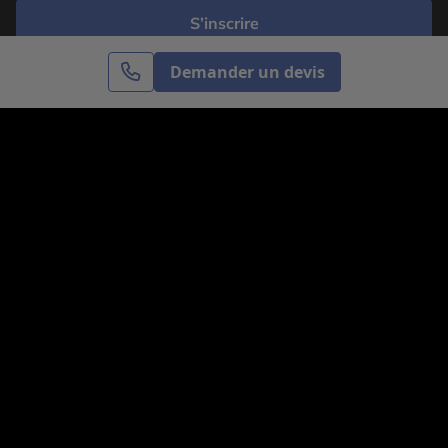
S’inscrire
Demander un devis
Cercle des Voyages est une agence de voyage
spécialisée dans le sur-mesure, appartenant au groupe
Cercle des Vacances. Grâce à notre expertise et notre
passion du voyage, nous sommes là pour vous aider à
réaliser le voyage de vos rêves. Notre équipe est à
votre écoute pour créer le voyage qui vous ressemble.
Co-concevez votre voyage
Nous contacter
Venez nous voir