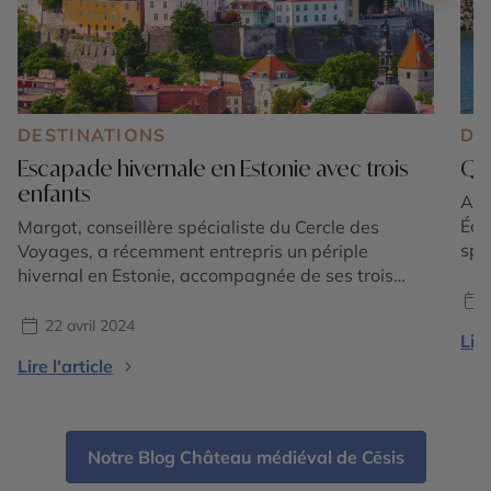
DESTINATIONS
DE
Escapade hivernale en Estonie avec trois
Que
enfants
Au l
Éol
Margot, conseillère spécialiste du Cercle des
spe
Voyages, a récemment entrepris un périple
Com
hivernal en Estonie, accompagnée de ses trois
pat
enfants. Découvrez son voyage à travers des
méd
paysages enneigés et des villes lumineuses.
22 avril 2024
Lire
pay
Plongez dans le récit détaillé de Margot et laissez-
Lire l'article
vil
vous inspirer par ses expériences et ses
recommandations pour votre propre escapade
estonienne. Tallinn Arrivée […]
Notre Blog Château médiéval de Cēsis