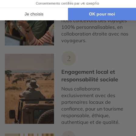
construction
Chez Cercle des Voyages,
nous concevons des voyages
100% personnalisables, en
collaboration étroite avec nos
voyageurs.
2
Engagement local et
responsabilité sociale
Nous collaborons
exclusivement avec des
partenaires locaux de
confiance, pour un tourisme
responsable, éthique,
authentique et de qualité.