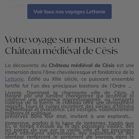
Château de Turaida - Château de Trakai - Palais de
Rundale - Druskininkai - Isthme de Courlande -
Voir tous nos voyages Lettonie
Plages de Palanga
Votre voyage sur-mesure en
Château médiéval de Cēsis
La découverte du
Château médiéval de Cēsis
est une
immersion dans l’âme chevaleresque et fondatrice de la
Lettonie
. Édifié au XIIIe siècle, ce puissant ensemble
fortifié fut l’un des principaux bastions de l’Ordre de
Livonie. Dominant la charmante ville de Cēsis, il
Baigné par une lumière changeante qui accentue la
conserve une présence impressionnante, où remparts
rudesse de la pierre, le château offre une atmosphère
massifs, tours et ruines racontent des siècles d’histoire
authentique et évocatrice. Les vestiges, volontairement
militaire et politique.
préservés dans leur état, invitent à une exploration
immersive, parfois à la lueur de lanternes, tandis que
Ici, le temps s’écoule au fil des passages voûtés, des
les points de vue sur la vieille ville et les paysages
cours intérieures silencieuses, des expositions et des
alentour renforcent le sentiment de voyage dans le