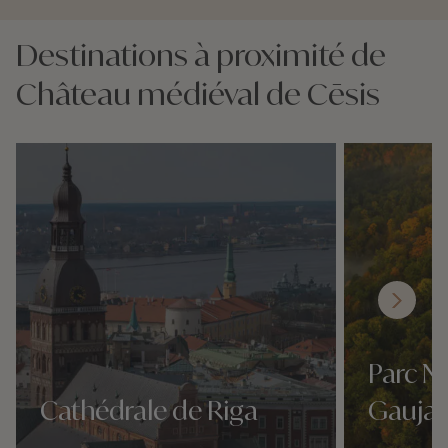
Destinations à proximité de
Château médiéval de Cēsis
Parc Na
Cathédrale de Riga
Gauja