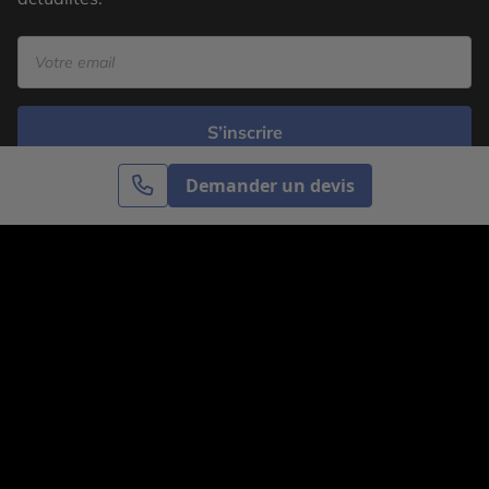
S’inscrire
Demander un devis
Cercle des Voyages est une agence de voyage
spécialisée dans le sur-mesure, appartenant au groupe
Cercle des Vacances. Grâce à notre expertise et notre
passion du voyage, nous sommes là pour vous aider à
réaliser le voyage de vos rêves. Notre équipe est à
votre écoute pour créer le voyage qui vous ressemble.
Co-concevez votre voyage