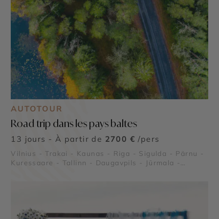
AUTOTOUR
Road trip dans les pays baltes
13 jours - À partir de
2700 €
/pers
Vilnius - Trakai - Kaunas - Riga - Sigulda - Pärnu -
Kuressaare - Tallinn - Daugavpils - Jūrmala -
Liepāja - Palanga - Parc Nationale de Lahemaa -
Île de Saaremaa - Couvent de la Dormition de
Pühtitsa - Château de Turaida - Palais de Rundale
- Château de Trakai - Druskininkai - Isthme de
Courlande - Plages de Palanga