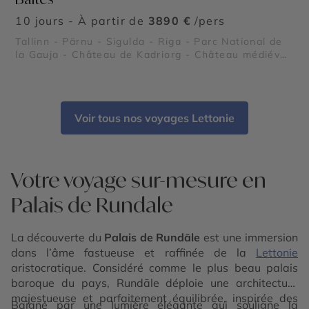
10 jours - À partir de
3890 €
/pers
Tallinn - Pärnu - Sigulda - Riga - Parc National de
la Gauja - Château de Kadriorg - Château médiéval
de Cēsis - Couvent de la Dormition de Pühtitsa -
Parc Nationale de Lahemaa - Île de Saaremaa -
Château de Turaida - Château de Trakai - Palais de
Rundale - Druskininkai - Isthme de Courlande -
Voir tous nos voyages Lettonie
Plages de Palanga
Votre voyage sur-mesure en
Palais de Rundale
La découverte du
Palais de Rundāle
est une immersion
dans l’âme fastueuse et raffinée de la
Lettonie
aristocratique. Considéré comme le plus beau palais
baroque du pays, Rundāle déploie une architecture
majestueuse et parfaitement équilibrée, inspirée des
Baigné par une lumière élégante qui souligne la