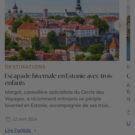
DESTINATIONS
DE
Escapade hivernale en Estonie avec trois
Que
enfants
Au l
Éol
Margot, conseillère spécialiste du Cercle des
spe
Voyages, a récemment entrepris un périple
Com
hivernal en Estonie, accompagnée de ses trois
pat
enfants. Découvrez son voyage à travers des
méd
paysages enneigés et des villes lumineuses.
22 avril 2024
Lire
pay
Plongez dans le récit détaillé de Margot et laissez-
Lire l'article
vil
vous inspirer par ses expériences et ses