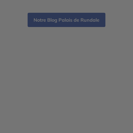
recommandations pour votre propre escapade
estonienne. Tallinn Arrivée […]
Notre Blog Palais de Rundale