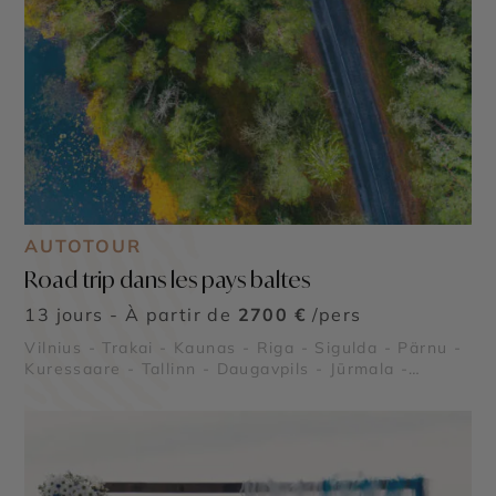
AUTOTOUR
Road trip dans les pays baltes
13 jours - À partir de
2700 €
/pers
Vilnius - Trakai - Kaunas - Riga - Sigulda - Pärnu -
Kuressaare - Tallinn - Daugavpils - Jūrmala -
Liepāja - Palanga - Parc Nationale de Lahemaa -
Île de Saaremaa - Couvent de la Dormition de
Pühtitsa - Château de Turaida - Palais de Rundale
- Château de Trakai - Druskininkai - Isthme de
Courlande - Plages de Palanga