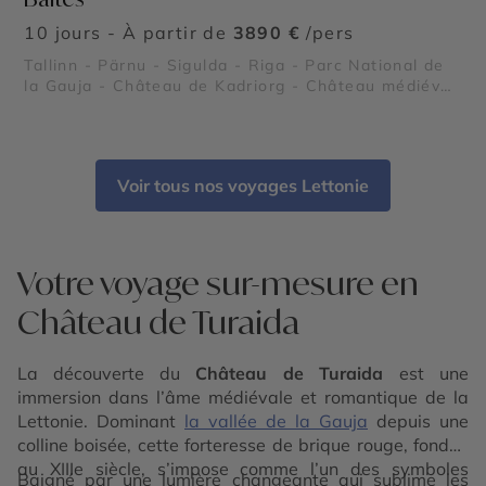
10 jours - À partir de
3890 €
/pers
Tallinn - Pärnu - Sigulda - Riga - Parc National de
la Gauja - Château de Kadriorg - Château médiéval
de Cēsis - Couvent de la Dormition de Pühtitsa -
Parc Nationale de Lahemaa - Île de Saaremaa -
Château de Turaida - Château de Trakai - Palais de
Rundale - Druskininkai - Isthme de Courlande -
Voir tous nos voyages Lettonie
Plages de Palanga
Votre voyage sur-mesure en
Château de Turaida
La découverte du
Château de Turaida
est une
immersion dans l’âme médiévale et romantique de la
Lettonie. Dominant
la vallée de la Gauja
depuis une
colline boisée, cette forteresse de brique rouge, fondée
au XIIIe siècle, s’impose comme l’un des symboles
Baigné par une lumière changeante qui sublime les