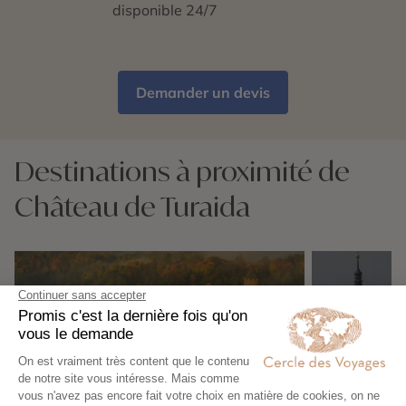
disponible 24/7
Demander un devis
Destinations à proximité de
Château de Turaida