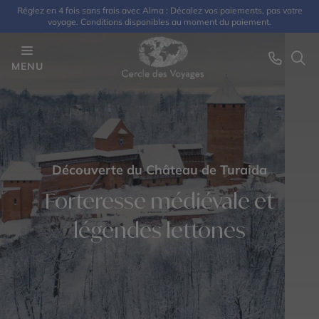
Réglez en 4 fois sans frais avec Alma : Décalez vos paiements, pas votre
voyage. Conditions disponibles au moment du paiement.
MENU
Découverte du Château de Turaida
Forteresse médiévale et
légendes lettones