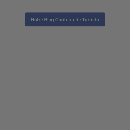
recommandations pour votre propre escapade
estonienne. Tallinn Arrivée […]
Notre Blog Château de Turaida