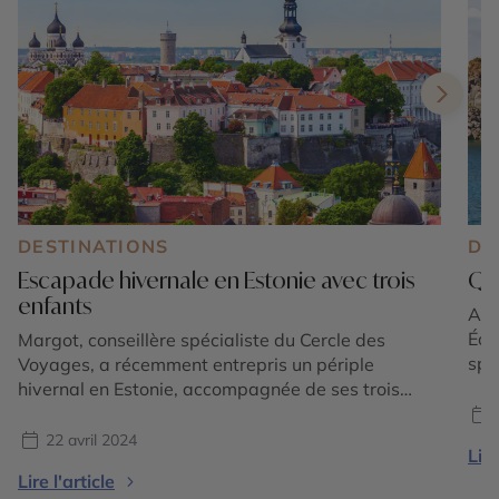
DESTINATIONS
DE
Escapade hivernale en Estonie avec trois
Que
enfants
Au l
Éol
Margot, conseillère spécialiste du Cercle des
spe
Voyages, a récemment entrepris un périple
Com
hivernal en Estonie, accompagnée de ses trois
pat
enfants. Découvrez son voyage à travers des
méd
paysages enneigés et des villes lumineuses.
22 avril 2024
Lire
pay
Plongez dans le récit détaillé de Margot et laissez-
Lire l'article
vil
vous inspirer par ses expériences et ses