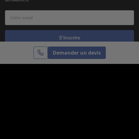
S’inscrire
Demander un devis
Cercle des Voyages est une agence de voyage
spécialisée dans le sur-mesure, appartenant au groupe
Cercle des Vacances. Grâce à notre expertise et notre
passion du voyage, nous sommes là pour vous aider à
réaliser le voyage de vos rêves. Notre équipe est à
votre écoute pour créer le voyage qui vous ressemble.
Co-concevez votre voyage