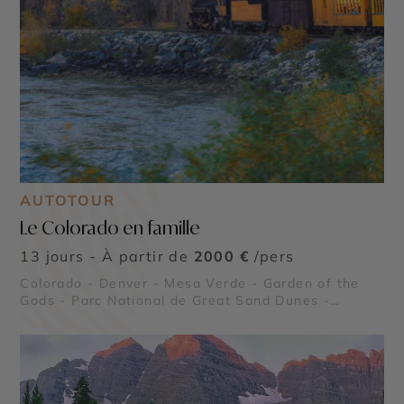
AUTOTOUR
Le Colorado en famille
13 jours - À partir de
2000 €
/pers
Colorado - Denver - Mesa Verde - Garden of the
Gods - Parc National de Great Sand Dunes -
Maroon Bells - Parc National Black Canyon of the
Gunnison