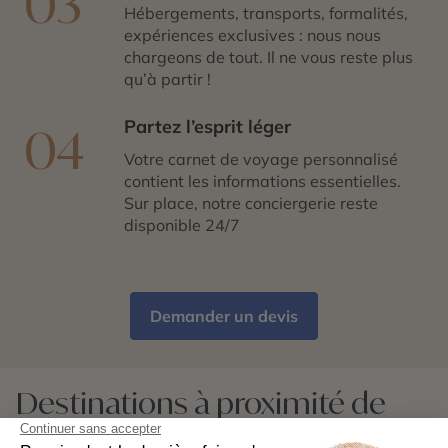
03
Hébergements, transports, formalités,
expériences exclusives : nous nous
chargeons de tout. Il ne vous reste plus
qu’à partir !
Partez l’esprit léger
04
Votre carnet de voyage personnalisé
contient les informations essentielles.
Sur place, notre conciergerie reste
disponible 24/7
Demander un devis
Destinations à proximité de
Garden of the Gods