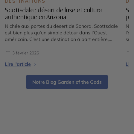
DESTINATIONS
DE
Scottsdale : désert de luxe et culture
San
authentique en Arizona
pou
Nichée aux portes du désert de Sonora, Scottsdale
Nic
est bien plus qu’un simple détour dans l’Ouest
l’o
américain. C’est une destination à part entière,
sur
subtile alliance de nature spectaculaire, de culture
cal
raffinée et de douceur de vivre. Ici, le désert
de 
3 février 2026
devient un décor d’exception pour vivre des
méd
Lire l'article
Lire
expériences uniques, entre galeries d’art, spas
Sit
d’exception, gastronomie inventive […]
ell
rel
Notre Blog Garden of the Gods