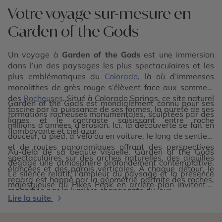
Votre voyage sur-mesure en
Garden of the Gods
Un voyage à
Garden of the Gods
est une immersion
dans l’un des paysages les plus spectaculaires et les
plus emblématiques du
Colorado
, là où d’immenses
monolithes de grès rouge s’élèvent face aux sommets
des
Rocheuses
. Situé à Colorado Springs, ce site naturel
Garden of the Gods est mondialement connu pour ses
fascine par la puissance de ses formes, la pureté de ses
formations rocheuses monumentales, sculptées par des
lignes et le contraste saisissant entre roche
millions d’années d’érosion. Ici, la découverte se fait en
flamboyante et ciel azur.
douceur, à pied, à vélo ou en voiture, le long de sentiers
et de routes panoramiques offrant des perspectives
Au-delà de sa beauté visuelle, Garden of the Gods
spectaculaires sur des arches naturelles, des aiguilles
dégage une atmosphère profondément contemplative.
élancées et des parois verticales. À chaque détour, le
Le silence relatif, l’ampleur du paysage et la présence
regard est happé par la géométrie parfaite des roches,
majestueuse du Pikes Peak en arrière-plan invitent à
magnifiée par la lumière changeante du jour.
ralentir et à observer. Explorer Garden of the Gods,
Lire la suite
c’est vivre une expérience accessible et intense, entre
émerveillement et sérénité, où la nature offre un