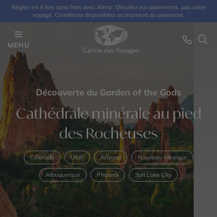
Réglez en 4 fois sans frais avec Alma : Décalez vos paiements, pas votre
voyage. Conditions disponibles au moment du paiement.
MENU
Découverte du Garden of the Gods
Cathédrale minérale au pied
des Rocheuses
Colorado
Utah
Arizona
Nouveau-Mexique
Albuquerque
Phoenix
Salt Lake City