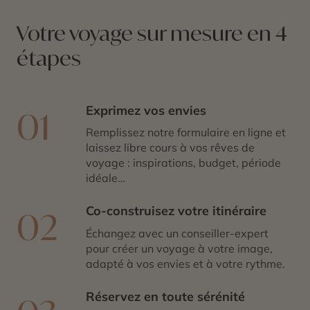
spectacle grandiose sans artifice. Une parenthèse
minérale et lumineuse, au cœur de l’Ouest américain.
Votre voyage sur mesure en 4
étapes
Exprimez vos envies
01
Remplissez notre formulaire en ligne et
laissez libre cours à vos rêves de
voyage : inspirations, budget, période
idéale…
Co-construisez votre itinéraire
02
Échangez avec un conseiller-expert
pour créer un voyage à votre image,
adapté à vos envies et à votre rythme.
Réservez en toute sérénité