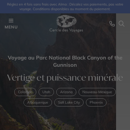
Réglez en 4 fois sans frais avec Alma : Décalez vos paiements, pas votre
voyage. Conditions disponibles au moment du paiement.
MENU
Voyage au Parc National Black Canyon of the
Gunnison
Vertige et puissance minérale
Colorado
Utah
Arizona
Nouveau-Mexique
Albuquerque
Salt Lake City
Phoenix