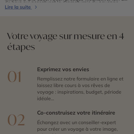
de brun qui accentuent la dramaturgie du paysage.
foules. Explorer le parc national de Black Canyon of the
Lire la suite
Gunnison, c’est vivre une parenthèse intense et
minérale, où la nature impose sa grandeur sans
compromis. Une étape confidentielle et marquante,
pour ressentir l’Ouest américain dans ce qu’il a de plus
Votre voyage sur mesure en 4
sauvage et spectaculaire.
étapes
Exprimez vos envies
01
Remplissez notre formulaire en ligne et
laissez libre cours à vos rêves de
voyage : inspirations, budget, période
idéale…
Co-construisez votre itinéraire
02
Échangez avec un conseiller-expert
pour créer un voyage à votre image,