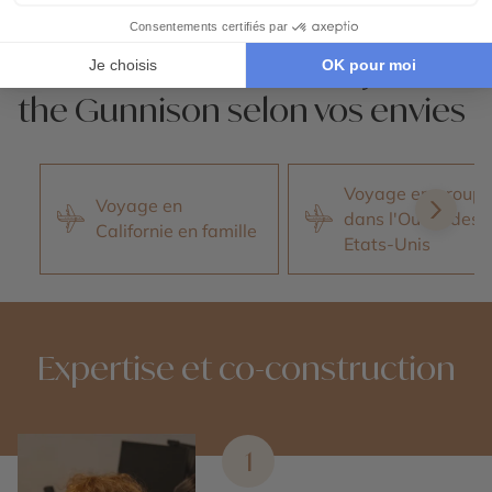
Nos 2 idées voyage
Nos 2 idées vo
Parc National Black Canyon of
the Gunnison selon vos envies
Voyage en group
Voyage en
dans l'Ouest des
Californie en famille
Etats-Unis
Expertise et co-construction
1