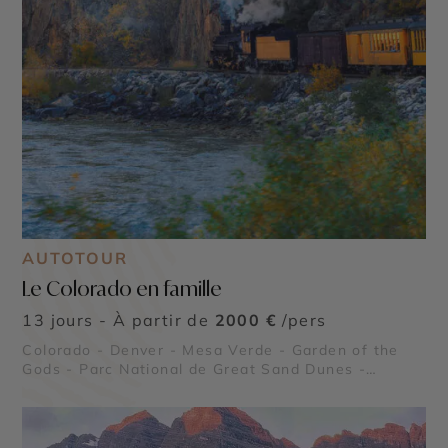
AUTOTOUR
Le Colorado en famille
13 jours - À partir de
2000 €
/pers
Colorado - Denver - Mesa Verde - Garden of the
Gods - Parc National de Great Sand Dunes -
Maroon Bells - Parc National Black Canyon of the
Gunnison