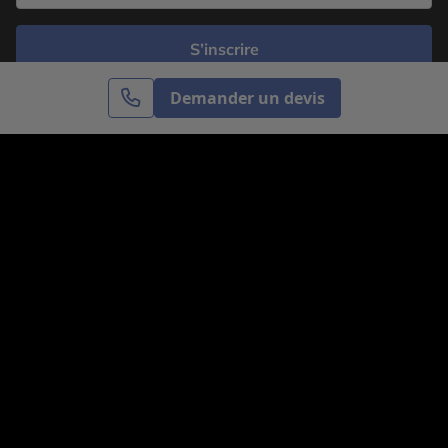
S’inscrire
Demander un devis
Cercle des Voyages est une agence de voyage
spécialisée dans le sur-mesure, appartenant au groupe
Cercle des Vacances. Grâce à notre expertise et notre
passion du voyage, nous sommes là pour vous aider à
réaliser le voyage de vos rêves. Notre équipe est à
votre écoute pour créer le voyage qui vous ressemble.
Co-concevez votre voyage
Nous contacter
Venez nous voir