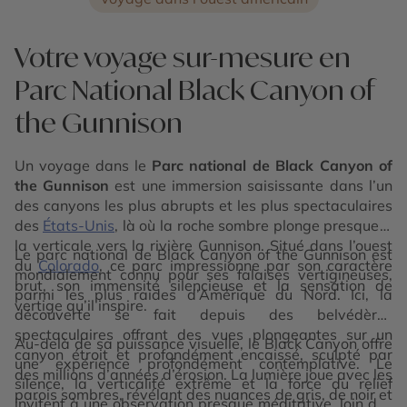
Votre voyage sur-mesure en
Parc National Black Canyon of
the Gunnison
Un voyage dans le
Parc national de Black Canyon of
the Gunnison
est une immersion saisissante dans l’un
des canyons les plus abrupts et les plus spectaculaires
des
États-Unis
, là où la roche sombre plonge presque à
la verticale vers la rivière Gunnison. Situé dans l’ouest
Le parc national de Black Canyon of the Gunnison est
du
Colorado
, ce parc impressionne par son caractère
mondialement connu pour ses falaises vertigineuses,
brut, son immensité silencieuse et la sensation de
parmi les plus raides d’Amérique du Nord. Ici, la
vertige qu’il inspire.
découverte se fait depuis des belvédères
spectaculaires offrant des vues plongeantes sur un
Au-delà de sa puissance visuelle, le Black Canyon offre
canyon étroit et profondément encaissé, sculpté par
une expérience profondément contemplative. Le
des millions d’années d’érosion. La lumière joue avec les
silence, la verticalité extrême et la force du relief
parois sombres, révélant des nuances de gris, de noir et
invitent à une observation presque méditative, loin des