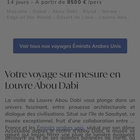
14 jours - À partir de
8500 €
/pers
Mascate - Dubaï - Abou Dabi - Riyad - Nizwa -
Edge of the World - Désert de Liwa - Louvre Abou
Dabi - Burj Khalifa
Voir tous nos voyages Émirats Arabes Unis
Votre voyage sur-mesure en
Louvre Abou Dabi
La visite du Louvre Abou Dabi vous plonge dans un
univers fascinant, entre prouesse architecturale et
dialogue des civilisations. Situé sur l’île de Saadiyat, ce
musée exceptionnel, fruit d’une collaboration entre la
France et les
Émirats arabes unis
, séduit par son dôme
Accessible depuis le centre d’Abou Dabi, le musée se
ajouré qui laisse filtrer une pluie de lumière évoquant
découvre au fil de ses galeries baignées de clarté, où