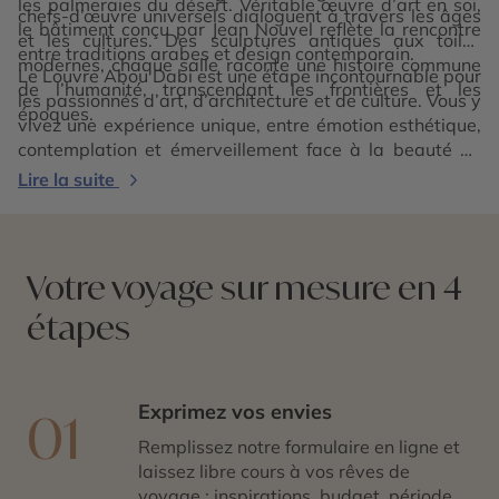
les palmeraies du désert. Véritable œuvre d’art en soi,
chefs-d’œuvre universels dialoguent à travers les âges
le bâtiment conçu par Jean Nouvel reflète la rencontre
et les cultures. Des sculptures antiques aux toiles
entre traditions arabes et design contemporain.
modernes, chaque salle raconte une histoire commune
Le Louvre Abou Dabi est une étape incontournable pour
de l’humanité, transcendant les frontières et les
les passionnés d’art, d’architecture et de culture. Vous y
époques.
vivez une expérience unique, entre émotion esthétique,
contemplation et émerveillement face à la beauté du
monde.
Lire la suite
Votre voyage sur mesure en 4
étapes
Exprimez vos envies
01
Remplissez notre formulaire en ligne et
laissez libre cours à vos rêves de
voyage : inspirations, budget, période