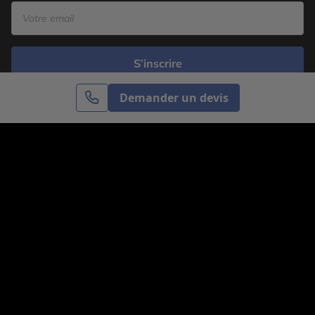
S’inscrire
Demander un devis
Cercle des Voyages est une agence de voyage
spécialisée dans le sur-mesure, appartenant au groupe
Cercle des Vacances. Grâce à notre expertise et notre
passion du voyage, nous sommes là pour vous aider à
réaliser le voyage de vos rêves. Notre équipe est à
votre écoute pour créer le voyage qui vous ressemble.
Co-concevez votre voyage
Nous contacter