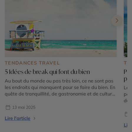
TENDANCES TRAVEL
TE
5 Idées de break qui font du bien
Par
pr
Au bout du monde ou pas très loin, ce ne sont pas
les endroits qui manquent pour se faire du bien. En
Le 
quête de tranquillité, de gastronomie et de culture,
peu
de nature ou de sport, notre sélection répond à
dest
toutes ces envies. Chacune, dans des styles très
13 mai 2025
différents, surfe sur le bien-être de tous ceux […]
Lire l'article
Lire