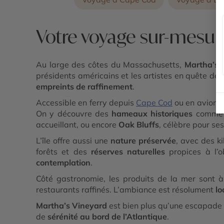
Votre voyage sur-mesur
Au large des côtes du Massachusetts,
Martha’s 
présidents américains et les artistes en quête de 
empreints de raffinement
.
Accessible en ferry depuis
Cape Cod
ou en avion l
On y découvre des
hameaux historiques
comm
accueillant, ou encore
Oak Bluffs
, célèbre pour se
L’île offre aussi une
nature préservée
, avec des k
forêts et des
réserves naturelles
propices à l’o
contemplation
.
Côté gastronomie, les produits de la mer sont à
restaurants raffinés. L’ambiance est résolument
lo
Martha’s Vineyard
est bien plus qu’une escapade 
de
sérénité au bord de l’Atlantique
.