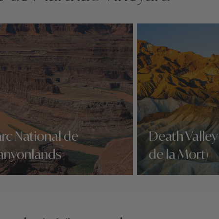
rc National de
Death Valley 
anyonlands
de la Mort)
idées voyage
Nos 3 idées voyage