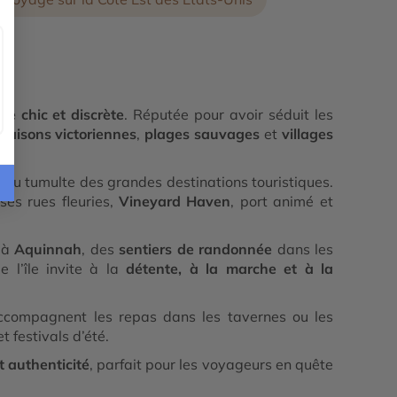
re chic et discrète
. Réputée pour avoir séduit les
maisons victoriennes
,
plages sauvages
et
villages
in du tumulte des grandes destinations touristiques.
es rues fleuries,
Vineyard Haven
, port animé et
à
Aquinnah
, des
sentiers de randonnée
dans les
 l’île invite à la
détente, à la marche et à la
compagnent les repas dans les tavernes ou les
t festivals d’été.
t authenticité
, parfait pour les voyageurs en quête