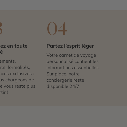
3
04
ez en toute
Partez l’esprit léger
té
Votre carnet de voyage
ements,
personnalisé contient les
ts, formalités,
informations essentielles.
nces exclusives :
Sur place, notre
us chargeons de
conciergerie reste
 ne vous reste plus
disponible 24/7
tir !