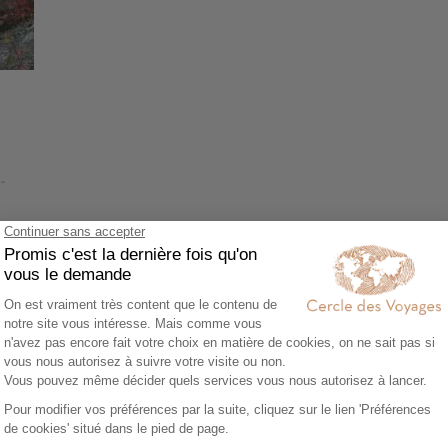
-
edom
Voir tous nos voyages Etats-Unis (USA)
Découvrez aussi :
ston
Circuit Accompagné dans l’Est des États-Unis