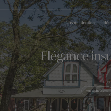
Nos destinations
Idée
Elégance insu
Massachussetts