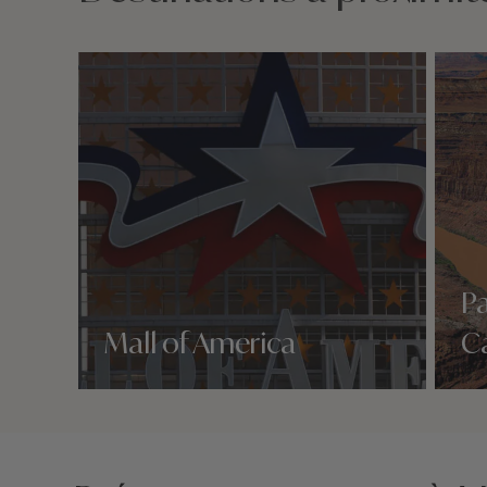
Pa
Mall of America
C
Nos 3 idées voyage
Nos 3 