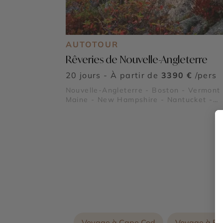
AUTOTOUR
Rêveries de Nouvelle-Angleterre
20 jours - À partir de
3390 €
/pers
Nouvelle-Angleterre - Boston - Vermont 
Maine - New Hampshire - Nantucket -
Martha's Vineyard - Cape Cod - Le Fre
Trail - Parc National Acadia - White
Mountains
Voyage à Cape Cod
Voyage à Bo