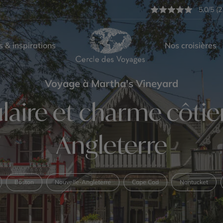
5,0/5 (2
s & inspirations
Nos croisières
Voyage à Martha's Vineyard
laire et charme côtie
Angleterre
Boston
Nouvelle-Angleterre
Cape Cod
Nantucket