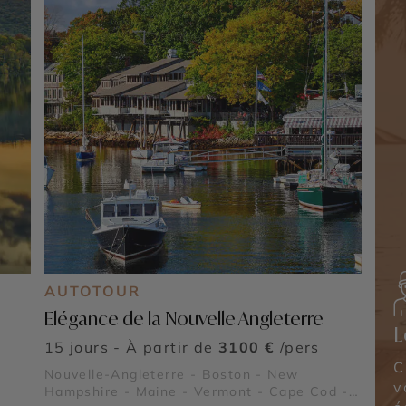
AUTOTOUR
Elégance de la Nouvelle Angleterre
L
15 jours - À partir de
3100 €
/pers
C
Nouvelle-Angleterre - Boston - New
v
Hampshire - Maine - Vermont - Cape Cod -