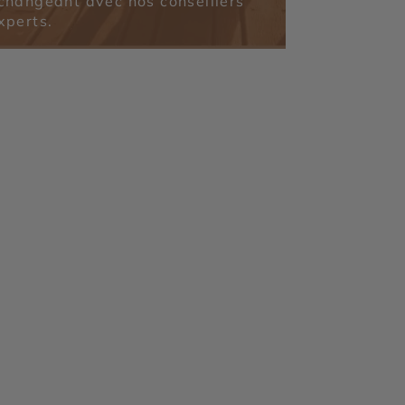
changeant avec nos conseillers
xperts.