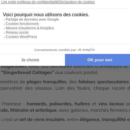
e à Martha's Vineyard
Vineyard
est une île emblématique de la
Nouvelle-Angleter
calme, elle incarne une
Amérique balnéaire élégante
, entre
éger, Martha’s Vineyard cultive un
rythme de vie apaisé
, lo
e
Edgartown
, avec ses demeures blanches d’armateurs et s
s
“Gingerbread Cottages”
aux couleurs pastel.
ilomètres de
plages tranquilles
, des
falaises spectaculaires
bservation des oiseaux. Loin des foules, chaque recoin de
 l’honneur :
homards, palourdes, huîtres
et
vins locaux
ac
cale, littéraire et artistique
, avec galeries, marchés fermiers e
: c’est un
art de vivre insulaire
, entre
élégance, tranquillité e