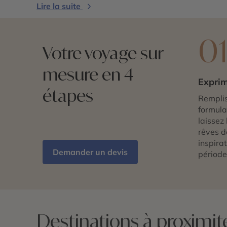
Lire la suite
0
Votre voyage sur
mesure en 4
Exprim
étapes
Remplis
formulai
laissez 
rêves d
inspira
Demander un devis
période
Destinations à proximit