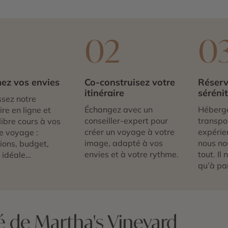
1
02
0
ez vos envies
Co-construisez votre
Réserv
itinéraire
séréni
sez notre
Échangez avec un
Héberg
re en ligne et
conseiller-expert pour
transpor
libre cours à vos
créer un voyage à votre
expérie
e voyage :
image, adapté à vos
nous no
tions, budget,
envies et à votre rythme.
tout. Il
 idéale…
qu’à par
é de Martha's Vineyard