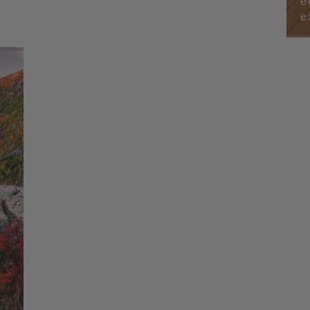
é
edom
Nantucket - Martha's Vineyard - Le Freedom
Trail - Parc National Acadia - White
e
Mountains