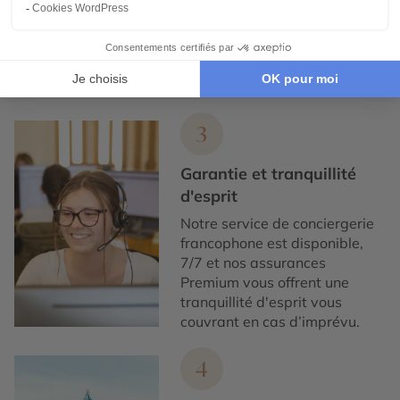
exclusivement avec des
partenaires locaux de
confiance, pour un tourisme
responsable, éthique,
authentique et de qualité.
3
Garantie et tranquillité
d'esprit
Notre service de conciergerie
francophone est disponible,
7/7 et nos assurances
Premium vous offrent une
tranquillité d'esprit vous
couvrant en cas d’imprévu.
4