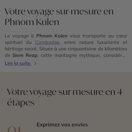
Votre voyage sur-mesure en
Phnom Kulen
Le voyage à
Phnom Kulen
vous transporte au cœur
spirituel du
Cambodge
, entre nature luxuriante et
héritage sacré. Située à une cinquantaine de kilomètres
de
Siem Reap
, cette montagne mythique, considérée
comme le berceau de l’empire khmer, abrite temples
Lire la suite
anciens, sculptures rupestres et cascades
rafraîchissantes au milieu de la jungle. C’est ici que le
roi Jayavarman II proclama l’indépendance du royaume
d’
Angkor
au IXᵉ siècle, marquant le début d’une ère
Votre voyage sur mesure en 4
glorieuse.
étapes
Phnom Kulen se découvre au fil de ses
sentiers bordés
de forêts tropicales
, de ses rivières gravées de lingas et
de ses bassins naturels où les habitants viennent se
recueillir et se baigner. Le murmure des cascades, les
Exprimez vos envies
01
offrandes fleuries et les senteurs d’encens confèrent à