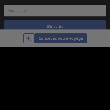
S’inscrire
Concevez votre voyage
Cercle des Voyages est une agence de voyage
spécialisée dans le sur-mesure, appartenant au groupe
Cercle des Vacances. Grâce à notre expertise et notre
passion du voyage, nous sommes là pour vous aider à
réaliser le voyage de vos rêves. Notre équipe est à
votre écoute pour créer le voyage qui vous ressemble.
Co-concevez votre voyage
Nous contacter