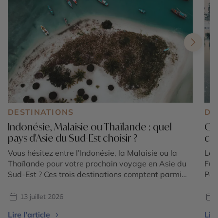
DESTINATIONS
DE
Indonésie, Malaisie ou Thaïlande : quel
Ok
pays d'Asie du Sud-Est choisir ?
cho
Vous hésitez entre l’Indonésie, la Malaisie ou la
Lor
Thaïlande pour votre prochain voyage en Asie du
Fuj
Sud-Est ? Ces trois destinations comptent parmi
Pou
les plus emblématiques de la région et offrent
con
chacune une expérience unique. Entre volcans
ter
13 juillet 2026
majestueux, temples ancestraux, rizières en
Oki
Lire l'article
Lire
terrasses, plages paradisiaques, jungles tropicales
Ryu