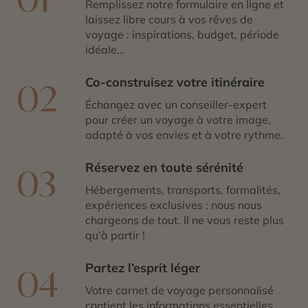
ce lieu une atmosphère de paix et de dévotion.
Remplissez notre formulaire en ligne et
Véritable sanctuaire vivant, Phnom Kulen invite à une
laissez libre cours à vos rêves de
immersion entre spiritualité, nature et histoire
, au plus
voyage : inspirations, budget, période
près de l’âme cambodgienne.
idéale…
Co-construisez votre itinéraire
02
Échangez avec un conseiller-expert
pour créer un voyage à votre image,
adapté à vos envies et à votre rythme.
Réservez en toute sérénité
03
Hébergements, transports, formalités,
expériences exclusives : nous nous
chargeons de tout. Il ne vous reste plus
qu’à partir !
Partez l’esprit léger
04
Votre carnet de voyage personnalisé
contient les informations essentielles.