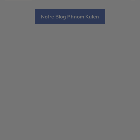
et villes cosmopolites, le choix dépend avant tout
par
[…]
Notre Blog Phnom Kulen