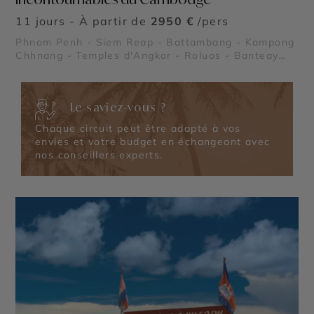
11 jours - À partir de
2950 €
/pers
Phnom Penh - Siem Reap - Battambang - Kampong
Chhnang - Temples d'Angkor - Roluos - Banteay
Srei
Le saviez-vous ?
Chaque circuit peut être adapté à vos
envies et votre budget en échangeant avec
nos conseillers experts.