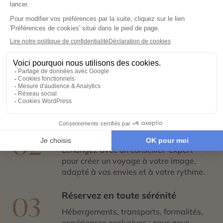
Votre voyage sur mesure en 4
étapes
Exprimez vos envies
01
Remplissez notre formulaire en ligne et
laissez libre cours à vos rêves de
voyage : inspirations, budget, période
idéale…
Co-construisez votre itinéraire
02
Échangez avec un conseiller-expert
pour créer un voyage à votre image,
adapté à vos envies et à votre rythme.
Réservez en toute sérénité
03
Hébergements, transports, formalités,
expériences exclusives : nous nous