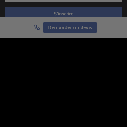
S’inscrire
Demander un devis
Cercle des Voyages est une agence de voyage
spécialisée dans le sur-mesure, appartenant au groupe
Cercle des Vacances. Grâce à notre expertise et notre
passion du voyage, nous sommes là pour vous aider à
réaliser le voyage de vos rêves. Notre équipe est à
votre écoute pour créer le voyage qui vous ressemble.
Co-concevez votre voyage
Nous contacter
Venez nous voir