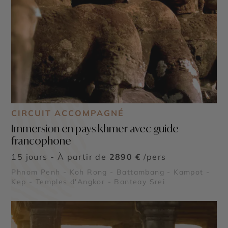
CIRCUIT ACCOMPAGNÉ
Immersion en pays khmer avec guide
francophone
15 jours - À partir de
2890 €
/pers
Phnom Penh - Koh Rong - Battambang - Kampot -
Kep - Temples d'Angkor - Banteay Srei