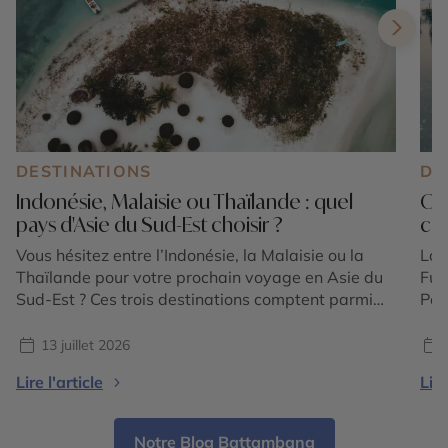
DESTINATIONS
DE
Indonésie, Malaisie ou Thaïlande : quel
Ok
pays d'Asie du Sud-Est choisir ?
cho
Vous hésitez entre l’Indonésie, la Malaisie ou la
Lor
Thaïlande pour votre prochain voyage en Asie du
Fuj
Sud-Est ? Ces trois destinations comptent parmi
Pou
les plus emblématiques de la région et offrent
con
chacune une expérience unique. Entre volcans
ter
13 juillet 2026
majestueux, temples ancestraux, rizières en
Oki
Lire l'article
Lire
terrasses, plages paradisiaques, jungles tropicales
Ryu
et villes cosmopolites, le choix dépend avant tout
par
[…]
Notre Blog Battambang