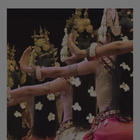
d'Angkor - Roluos - Banteay Srei