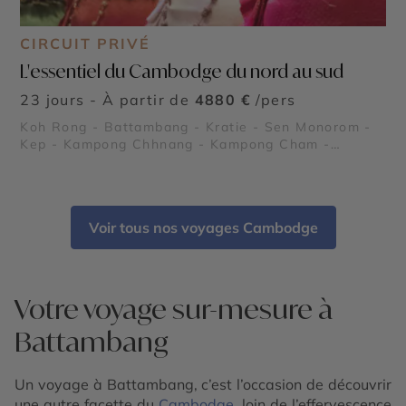
CIRCUIT PRIVÉ
L'essentiel du Cambodge du nord au sud
23 jours - À partir de
4880 €
/pers
Koh Rong - Battambang - Kratie - Sen Monorom -
Kep - Kampong Chhnang - Kampong Cham -
Temples d'Angkor - Roluos - Banteay Srei
Voir tous nos voyages Cambodge
Votre voyage sur-mesure à
Battambang
Un voyage à Battambang, c’est l’occasion de découvrir
une autre facette du
Cambodge
, loin de l’effervescence