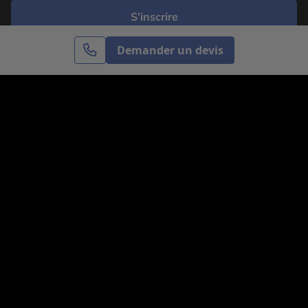
S’inscrire
Demander un devis
Cercle des Voyages est une agence de voyage
spécialisée dans le sur-mesure, appartenant au groupe
Cercle des Vacances. Grâce à notre expertise et notre
passion du voyage, nous sommes là pour vous aider à
réaliser le voyage de vos rêves. Notre équipe est à
votre écoute pour créer le voyage qui vous ressemble.
Co-concevez votre voyage
Nous contacter
Venez nous voir