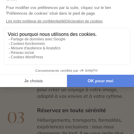
étapes
Exprimez vos envies
01
Remplissez notre formulaire en ligne et
laissez libre cours à vos rêves de
voyage : inspirations, budget, période
idéale…
Co-construisez votre itinéraire
02
Échangez avec un conseiller-expert
pour créer un voyage à votre image,
adapté à vos envies et à votre rythme.
Réservez en toute sérénité
03
Hébergements, transports, formalités,
expériences exclusives : nous nous
chargeons de tout. Il ne vous reste plus