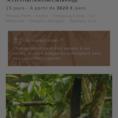
15 jours - À partir de
3620 €
/pers
Phnom Penh - Kratie - Kampong Cham - Sen
Monorom - Temples d'Angkor - Banteay Srei
Le saviez-vous ?
Chaque circuit peut être adapté à vos
envies et votre budget en échangeant avec
nos conseillers experts.