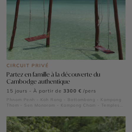
CIRCUIT PRIVÉ
Partez en famille à la découverte du
Cambodge authentique
15 jours - À partir de
3300 €
/pers
Phnom Penh - Koh Rong - Battambang - Kompong
Thom - Sen Monorom - Kampong Cham - Temples
d'Angkor - Roluos - Banteay Srei