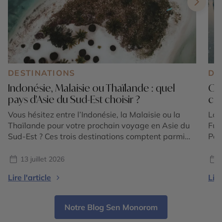
DESTINATIONS
DE
Indonésie, Malaisie ou Thaïlande : quel
Ok
pays d'Asie du Sud-Est choisir ?
cho
Vous hésitez entre l’Indonésie, la Malaisie ou la
Lor
Thaïlande pour votre prochain voyage en Asie du
Fuj
Sud-Est ? Ces trois destinations comptent parmi
Pou
les plus emblématiques de la région et offrent
con
chacune une expérience unique. Entre volcans
ter
13 juillet 2026
majestueux, temples ancestraux, rizières en
Oki
Lire l'article
Lire
terrasses, plages paradisiaques, jungles tropicales
Ryu
et villes cosmopolites, le choix dépend avant tout
par
[…]
Notre Blog Sen Monorom