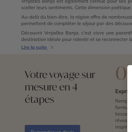
Vrnjačka Banja est également connue pour ses po
sceller leurs sentiments. Cette dimension poétique 
Au-delà du bien-être, la région offre de nombreus
permettent de compléter le séjour par des découve
Découvrir Vrnjačka Banja, c’est vivre une paren
destination idéale pour ralentir et se reconnecter à 
Lire la suite
0
Votre voyage sur
mesure en 4
Exprim
étapes
Remplis
formulai
laissez 
rêves d
inspira