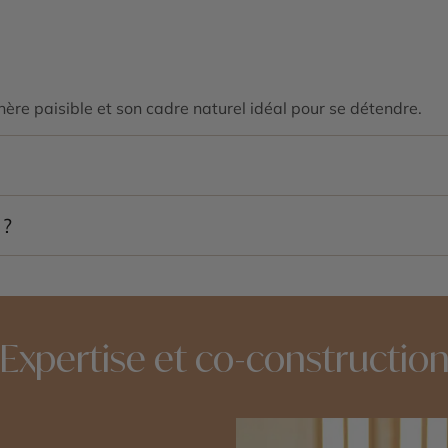
re paisible et son cadre naturel idéal pour se détendre.
ouvrir les ponts emblématiques et explorer les environs.
 ?
 soins et de l’ambiance relaxante.
Expertise et co-constructio