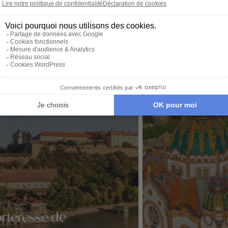
envies et à votre rythme.
tout. Il
 idéale…
qu’à par
é de Vrnjačka Banja
rteresse de