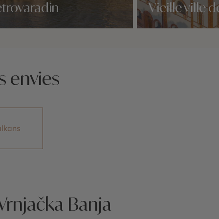
trovaradin
Vieille ville
idées voyage
Nos 2 idées voyage
s envies
lkans
Vrnjačka Banja