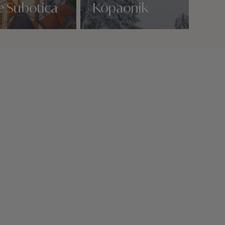
 de Subotica
Kopaonik
Nos 2 idées voyage