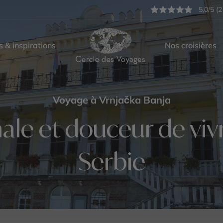
5,0/5 (2
s & inspirations
Nos croisières
Voyage à Vrnjačka Banja
le et douceur de viv
Serbie