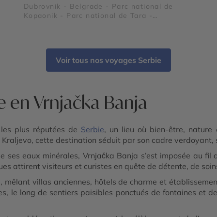
esla
Dubrovnik - Belgrade - Parc national de
Kopaonik - Parc national de Tara -
 -
Monastère de Studenica - Vrnjačka Banja -
Forteresse de Klis - Palais de Dioclétien -
Parc national de Biogradska Gora - Parc du
Lovcen
Voir tous nos voyages Serbie
e en Vrnjačka Banja
 les plus réputées de
Serbie
, un lieu où bien-être, natur
raljevo, cette destination séduit par son cadre verdoyant, se
e ses eaux minérales, Vrnjačka Banja s’est imposée au fil
es attirent visiteurs et curistes en quête de détente, de soi
e, mêlant villas anciennes, hôtels de charme et établisseme
, le long de sentiers paisibles ponctués de fontaines et de p