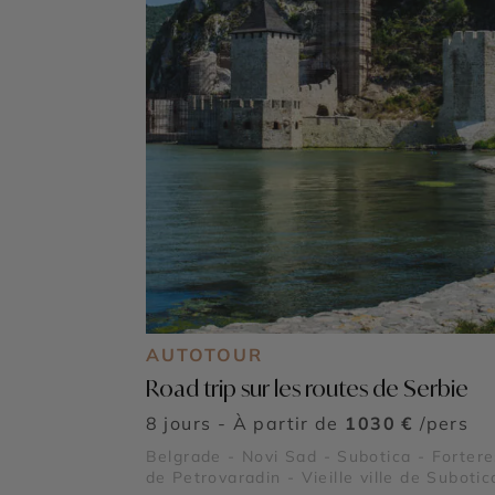
AUTOTOUR
Road trip sur les routes de Serbie
8 jours - À partir de
1030 €
/pers
Belgrade - Novi Sad - Subotica - Forter
de Petrovaradin - Vieille ville de Subotic