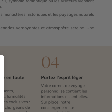
 », symbole romantique où les visiteurs viennent
.
es monastères historiques et les paysages naturels
omenades verdoyantes et atmosphère sereine. Une
3
04
ez en toute
Partez l’esprit léger
té
Votre carnet de voyage
ements,
personnalisé contient les
ts, formalités,
informations essentielles.
nces exclusives :
Sur place, notre
us chargeons de
conciergerie reste