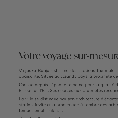
Forteresse de Belgrade - Musée Nikola T
- Tour de Niš et Palais des Médailles -
Fruška Gora - Parc national de Kopaonik
Parc national de Tara - Monastère de
Studenica - Vrnjačka Banja
Votre voyage sur-mesur
Vrnjačka Banja est l’une des stations thermales
apaisante. Située au cœur du pays, à proximité de K
Connue depuis l’époque romaine pour la qualité d
Europe de l’Est. Ses sources aux propriétés reconnu
La ville se distingue par son architecture élégant
station, invite à la promenade à l’ombre des arbres
temps semble ralentir.