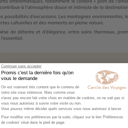
nts emblématiques, notamment le célèbre « pont de l’amour
contribue à l’atmosphère douce et intimiste de la destination
es possibilités d’excursions. Les montagnes environnantes, l
rtes culturelles et des moments en pleine nature.
thèse de détente et d’élégance, entre soins thermaux, pr
l’essentiel.
1
02
0
ez vos envies
Co-construisez votre
Réserv
itinéraire
séréni
sez notre
Échangez avec un
Héberg
re en ligne et
conseiller-expert pour
transpor
libre cours à vos
créer un voyage à votre
expérie
e voyage :
image, adapté à vos
nous no
tions, budget,