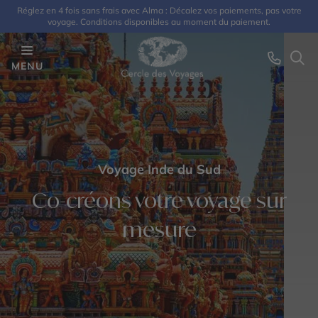
Réglez en 4 fois sans frais avec Alma : Décalez vos paiements, pas votre
voyage. Conditions disponibles au moment du paiement.
MENU
Voyage Inde du Sud
Co-créons votre voyage sur
mesure