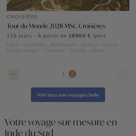
CROISIÈRE
Tour du Monde 2028 MSC Croisières
116 jours - À partir de
18900 €
/pers
Lima - Auckland - Wellington - Sydney - Cairns -
Kuala Lumpur - Colombo - Cochin - Dubaï -
Mascate - Pétra - Alexandrie - Rome - Gênes -
Barcelone
←
→
1
2
Voir tous nos voyages Inde
Votre voyage sur-mesure en
Inde du Sud