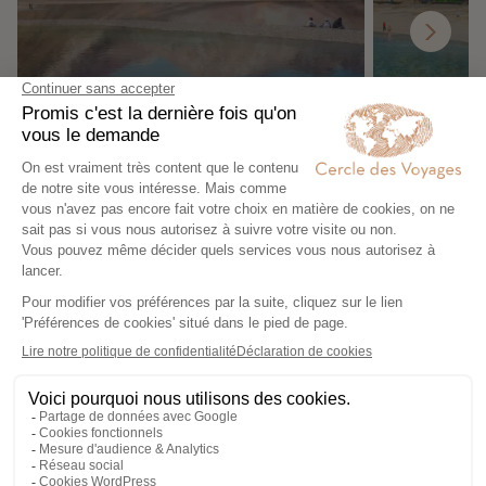
Cachemire
Goa
Nos 12 idées voyage
Nos 12 idées v
Inde du Sud selon vos envies
Circuit privé en Inde
Circuit accompag
du Sud
en Inde du Sud