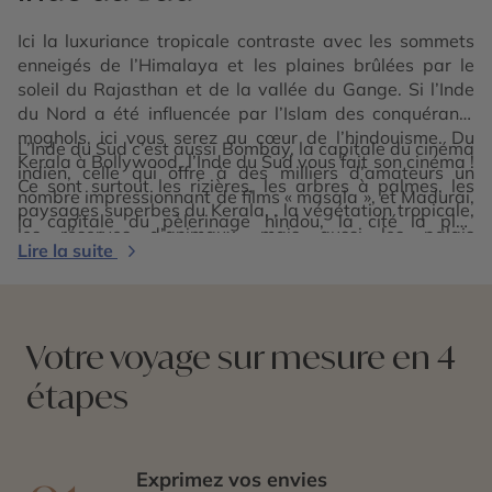
Ici la luxuriance tropicale contraste avec les sommets
enneigés de l’Himalaya et les plaines brûlées par le
soleil du Rajasthan et de la vallée du Gange. Si l’Inde
du Nord a été influencée par l’Islam des conquérants
moghols, ici vous serez au cœur de l’hindouisme. Du
L’Inde du Sud c’est aussi Bombay, la capitale du cinéma
Kerala à Bollywood, l’Inde du Sud vous fait son cinéma !
indien, celle qui offre à des milliers d’amateurs un
Ce sont surtout les rizières, les arbres à palmes, les
nombre impressionnant de films « masala », et Madurai,
paysages superbes du Kerala, , la végétation tropicale,
la capitale du pèlerinage hindou, la cité la plus
les réserves d’animaux, mais aussi les palais
ancienne et la plus sainte du Sud, qui renferme l’un des
Lire la suite
dravidiens, les éléphants, les plages à perte de vue, et
temples les plus époustouflants du pays.
les saris multicolores, la cuisine très épicée.
Votre voyage sur mesure en 4
étapes
Exprimez vos envies