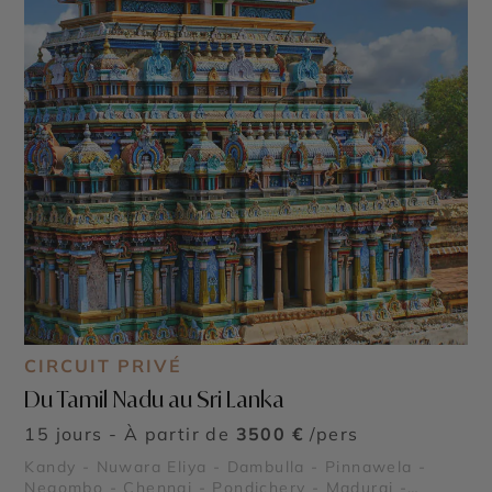
CIRCUIT PRIVÉ
Du Tamil Nadu au Sri Lanka
15 jours - À partir de
3500 €
/pers
Kandy - Nuwara Eliya - Dambulla - Pinnawela -
Negombo - Chennai - Pondichery - Madurai -