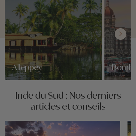
Alleppey
Bomb
Nos 12 idées voyage
Nos 12 idées v
Inde du Sud : Nos derniers
articles et conseils