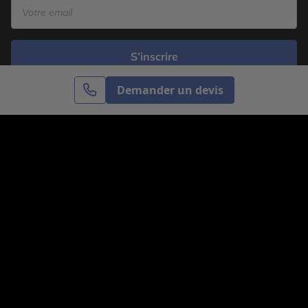
S’inscrire
Demander un devis
Cercle des Voyages est une agence de voyage
spécialisée dans le sur-mesure, appartenant au groupe
Cercle des Vacances. Grâce à notre expertise et notre
passion du voyage, nous sommes là pour vous aider à
réaliser le voyage de vos rêves. Notre équipe est à
votre écoute pour créer le voyage qui vous ressemble.
Co-concevez votre voyage
Nous contacter