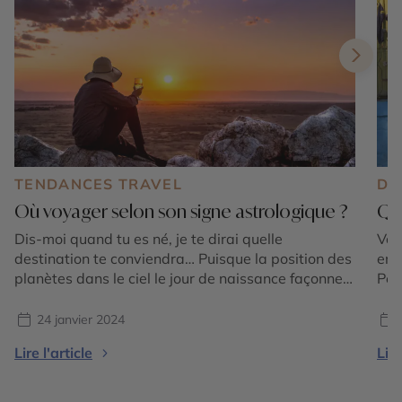
TENDANCES TRAVEL
DE
Où voyager selon son signe astrologique ?
Qua
Dis-moi quand tu es né, je te dirai quelle
Vou
destination te conviendra… Puisque la position des
en 
planètes dans le ciel le jour de naissance façonne
Peu
des traits de la personnalité, chaque signe du
des
Zodiaque possède son propre profil de voyageur.
à s
24 janvier 2024
C’est parti pour un tour du monde en 12 signes !
pas
Lire l'article
Lire
BÉLIER Découvrir toujours ! […]
ten