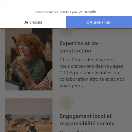
Expertise et co-construction
1
Expertise et co-
construction
Chez Cercle des Voyages,
nous concevons des voyages
100% personnalisables, en
collaboration étroite avec nos
voyageurs.
2
Engagement local et
responsabilité sociale