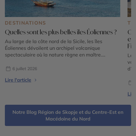
DESTINATIONS
TE
Quelles sont les plus belles îles Éoliennes ?
Où 
en
Au large de la côte nord de la Sicile, les îles
Fi
Éoliennes dévoilent un archipel volcanique
spectaculaire où la nature règne en maître.
Le 
Composé de sept îles principales classées au
vac
patrimoine mondial de l'UNESCO, cet écrin
d’é
6 juillet 2026
méditerranéen séduit par la diversité de ses
tou
Lire l'article
paysages : plages de sable noir, falaises de lave,
sédu
villages aux maisons […]
l’E
Lire
où 
offr
Notre Blog Région de Skopje et du Centre-Est en
Macédoine du Nord