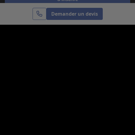
Demander un devis
Cercle des Voyages est une agence de voyage
spécialisée dans le sur-mesure, appartenant au groupe
Cercle des Vacances. Grâce à notre expertise et notre
passion du voyage, nous sommes là pour vous aider à
réaliser le voyage de vos rêves. Notre équipe est à
votre écoute pour créer le voyage qui vous ressemble.
Co-concevez votre voyage
Nous contacter
Venez nous voir
31, avenue de l’Opéra