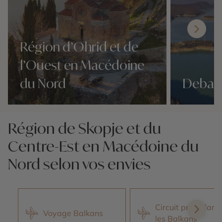
Région d’Ohrid et de
l’Ouest en Macédoine
du Nord
Debar
Nos 1 idées voyage
Nos 1 idées vo
Région de Skopje et du
Centre-Est en Macédoine du
Nord selon vos envies
Circuit privé dans
Voyage Balkans
les Balkans