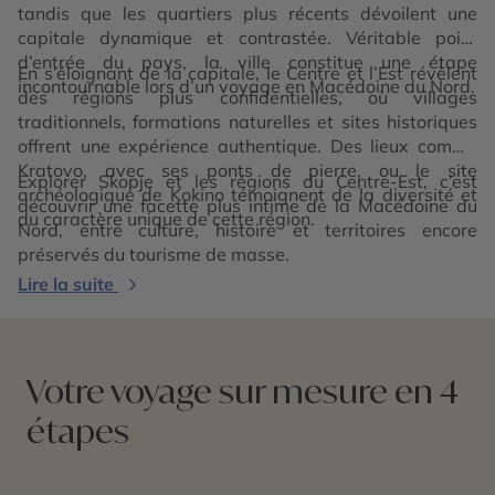
tandis que les quartiers plus récents dévoilent une
capitale dynamique et contrastée. Véritable point
d’entrée du pays, la ville constitue une étape
En s’éloignant de la capitale, le Centre et l’Est révèlent
incontournable lors d’un voyage en Macédoine du Nord.
des régions plus confidentielles, où villages
traditionnels, formations naturelles et sites historiques
offrent une expérience authentique. Des lieux comme
Kratovo, avec ses ponts de pierre, ou le site
Explorer Skopje et les régions du Centre-Est, c’est
archéologique de Kokino témoignent de la diversité et
découvrir une facette plus intime de la Macédoine du
du caractère unique de cette région.
Nord, entre culture, histoire et territoires encore
préservés du tourisme de masse.
Lire la suite
Votre voyage sur mesure en 4
étapes