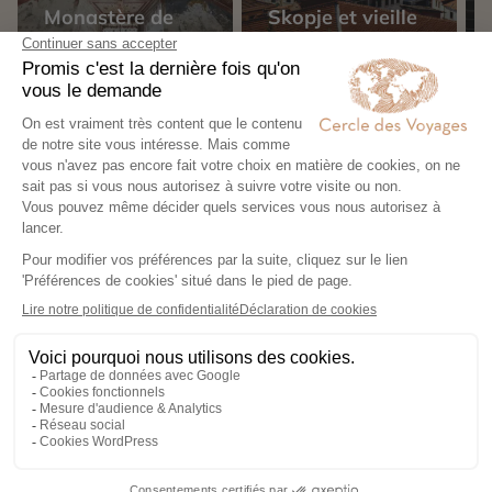
Monastère de
Skopje et vieille
Treskavec
ville
Préparer son voyage en
Région de Skopje et du
Centre-Est en Macédoine du
Nord
Tout déplier
Que voir à Skopje ?
Vieille ville, pont de pierre, mosquées et musées font
de Skopje une capitale riche en histoire et en
contrastes.