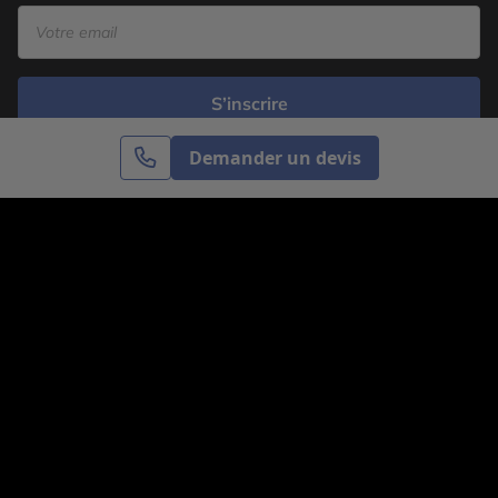
S’inscrire
Demander un devis
Cercle des Voyages est une agence de voyage
spécialisée dans le sur-mesure, appartenant au groupe
Cercle des Vacances. Grâce à notre expertise et notre
passion du voyage, nous sommes là pour vous aider à
réaliser le voyage de vos rêves. Notre équipe est à
votre écoute pour créer le voyage qui vous ressemble.
Co-concevez votre voyage
Nous contacter