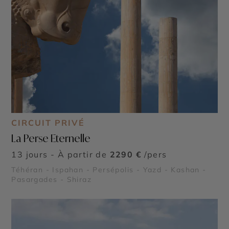
CIRCUIT PRIVÉ
La Perse Eternelle
13 jours - À partir de
2290 €
/pers
Téhéran - Ispahan - Persépolis - Yazd - Kashan -
Pasargades - Shiraz