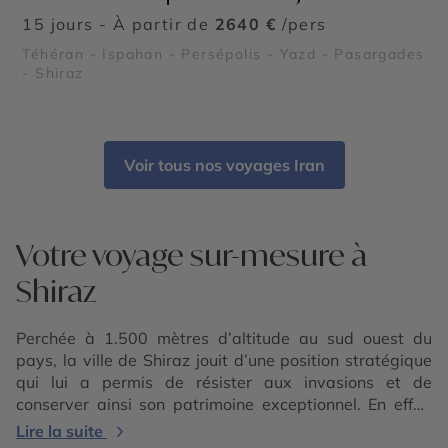
15 jours - À partir de
2640 €
/pers
Téhéran - Ispahan - Persépolis - Yazd - Pasargades
- Shiraz
Voir tous nos voyages Iran
Votre voyage sur-mesure à
Shiraz
Perchée à 1.500 mètres d’altitude au sud ouest du
pays, la ville de Shiraz jouit d’une position stratégique
qui lui a permis de résister aux invasions et de
conserver ainsi son patrimoine exceptionnel. En effet,
cette ville colorée héberge une multitude de palais, de
Lire la suite
parcs où il fait bon flâner, mais aussi des mausolées et