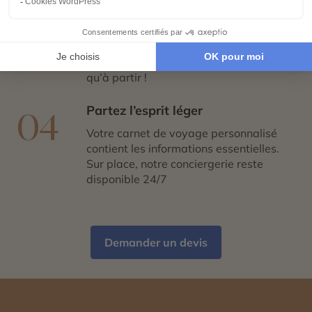
Réservez en toute sérénité
03
Hébergements, transports, formalités,
expériences exclusives : nous nous
chargeons de tout. Il ne vous reste plus
qu’à partir !
Partez l’esprit léger
04
Votre carnet de voyage personnalisé
contient les informations essentielles.
Sur place, notre conciergerie reste
disponible 24/7
Demander un devis