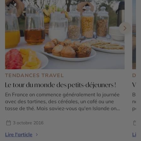
TENDANCES TRAVEL
DE
Le tour du monde des petits-déjeuners !
Voy
En France on commence généralement la journée
Bon
avec des tartines, des céréales, un café ou une
nou
tasse de thé. Mais saviez-vous qu'en Islande on
pou
mange du saumon fumé au petit-déjeuner ? Et
Dés
qu'en Iran on peut trouver à table de la soupe de
dés
3 octobre 2016
mouton ? Voici un aperçu des plats que l'on trouve
les
Lire l'article
Lire
au petit-déjeuner dans différents pays.
pro