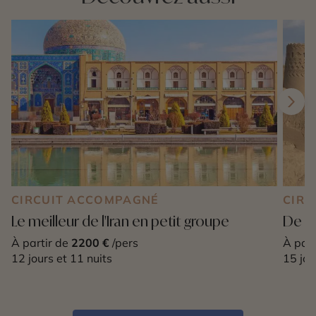
CIRCUIT ACCOMPAGNÉ
CIRC
Le meilleur de l'Iran en petit groupe
De la
À partir de
2200 €
/pers
À part
12 jours et 11 nuits
15 jou