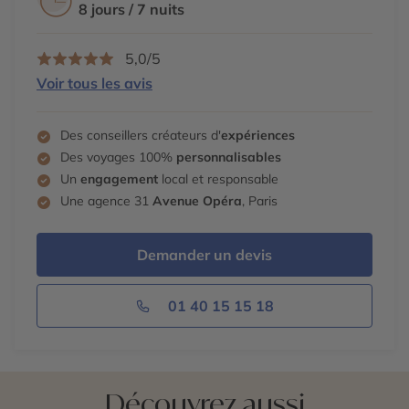
l’hôtel.
d’une rare beauté. Vous déjeunez dans un restaurant
8 jours / 7 nuits
d’anciennes céramiques- et sa fabuleuse place. Vous
local et vous dînez à votre hôtel à Téhéran.
vous imprégnez de l’ambiance du bazar lors d’une
flânerie puis dînez et passez la nuit à votre hôtel à
5,0/5
Ispahan.
Voir tous les avis
Des conseillers créateurs d'
expériences
Des voyages 100%
personnalisables
Un
engagement
local et responsable
Une agence 31
Avenue Opéra
, Paris
Demander un devis
01 40 15 15 18
Découvrez aussi