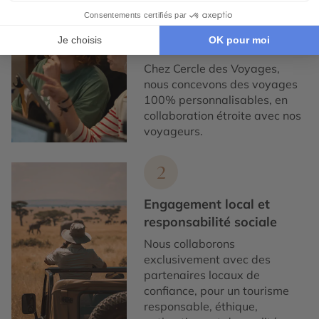
Expertise et co-
construction
Chez Cercle des Voyages,
nous concevons des voyages
100% personnalisables, en
collaboration étroite avec nos
voyageurs.
2
Engagement local et
responsabilité sociale
Nous collaborons
exclusivement avec des
partenaires locaux de
confiance, pour un tourisme
responsable, éthique,