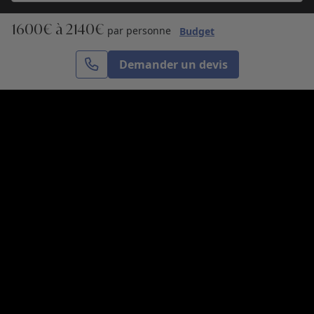
1600€ à 2140€
S’inscrire
par personne
Budget
Demander un devis
Cercle des Voyages est une agence de voyage
spécialisée dans le sur-mesure, appartenant au groupe
Cercle des Vacances. Grâce à notre expertise et notre
passion du voyage, nous sommes là pour vous aider à
réaliser le voyage de vos rêves. Notre équipe est à
votre écoute pour créer le voyage qui vous ressemble.
Co-concevez votre voyage
Nous contacter
Venez nous voir