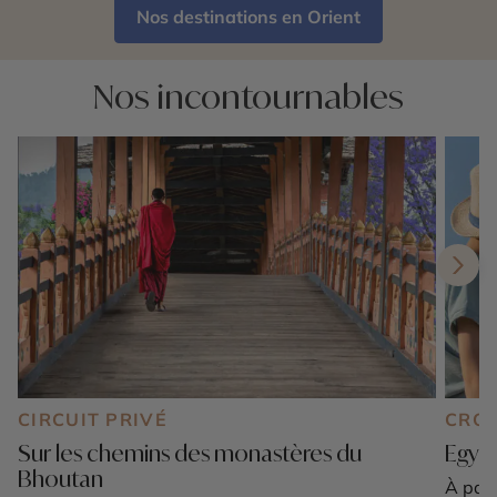
Nos destinations en Orient
Nos incontournables
CIRCUIT PRIVÉ
CROI
Sur les chemins des monastères du
Egypt
Bhoutan
À part