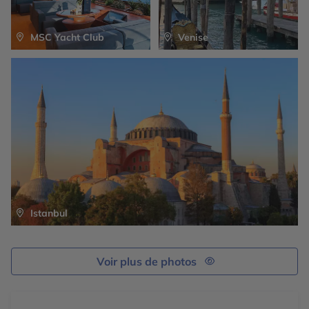
l’UNESCO en 1996, les habitations
navire.
emblématiques
d’Alberobello
sont des merveilles à ne
pas manquer. Vous pourrez admirer les rues pavées
MSC Yacht Club
Venise
pittoresques et les jolis pots de fleurs avant de vous
arrêter à San Antonio, la seul église trullo au monde.
Istanbul
Voir plus de photos