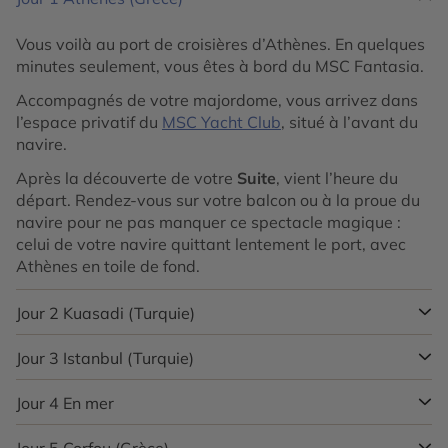
Vous voilà au port de croisières d’Athènes. En quelques
minutes seulement, vous êtes à bord du MSC Fantasia.
Accompagnés de votre majordome, vous arrivez dans
l’espace privatif du
MSC Yacht Club
, situé à l’avant du
navire.
Après la découverte de votre
Suite
, vient l’heure du
départ. Rendez-vous sur votre balcon ou à la proue du
navire pour ne pas manquer ce spectacle magique :
celui de votre navire quittant lentement le port, avec
Athènes en toile de fond.
Jour 2
Kuasadi (Turquie)
Jour 3
Istanbul (Turquie)
Témoin de certains des empires les plus puissants du
monde, notamment romain, byzantin et ottoman, la
Turquie
Jour 4
En mer
regorge de vestiges anciens et de sites classés
Istanbul est la plus grande ville de Turquie,
un lieu où
au Patrimoine Mondial de l’UNESCO. C’est un pays
l’Orient ancien rencontre l’Occident contemporain
.
réputé pour ses vues imprenables sur l’océan, ses souks