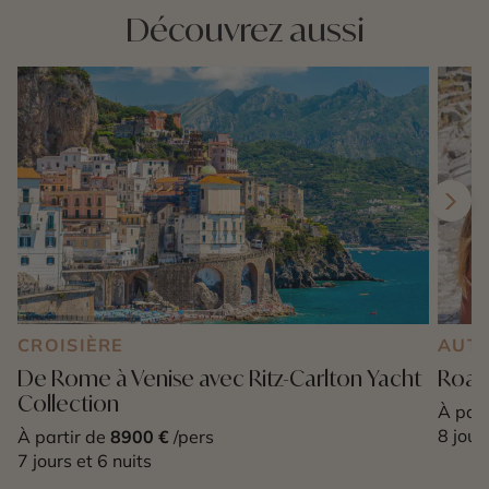
Découvrez aussi
CROISIÈRE
AUT
De Rome à Venise avec Ritz-Carlton Yacht
Road 
Collection
À part
8 jour
À partir de
8900 €
/pers
7 jours et 6 nuits