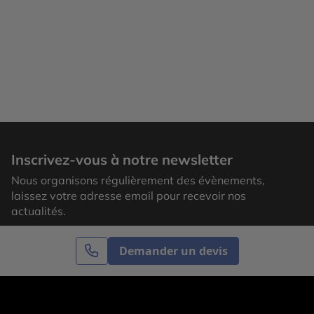
place une application mobile de transports (Trafi) à
faire pâlir les Franciliens qui se battent encore avec
leur ticket de métro. Cerise sur le gâteau ? La
ponctualité des bus et trolleybus ! Un gain de temps
et une sérénité en accord avec le calme lituanien.
Prenez de la hauteur pour être époustoufler Pour une
vue magnifique à l’heure du coucher de soleil,
rendez-vous en haut de la Gediminas tower. Profitez
du point de vue exceptionnelle de la ville et appréciez
par vous-même pourquoi l’on dit que la ville cohabite
Inscrivez-vous à notre newsletter
avec la nature à Vilnius. Le lendemain on vous
propose de prendre de la hauteur ! En effet à Vilnius
Nous organisons régulièrement des évènements,
vous pouvez marcher, rouler et …voler ! Pour ce faire
laissez votre adresse email pour recevoir nos
nous vous réservons un moment inoubliable en
actualités.
montgolfière. C’est l’activité à ne pas oublier surtout
lorsque l’on sait que Vilnius est la seule capitale
Demander un devis
européenne à pouvoir être survolée de cette
manière. Un week-end reposant et surtout
dépaysant qui vous permet de mêler découverte
S’inscrire
historique, art, et nature. Montgolfière survolant
Vilnius