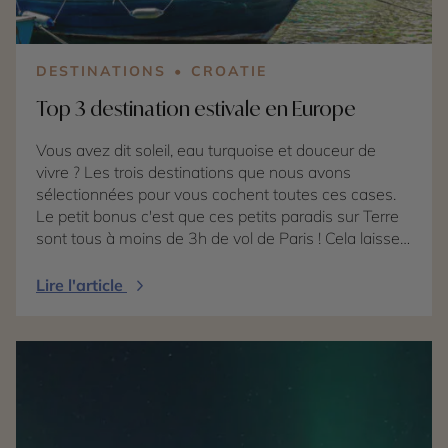
DESTINATIONS
CROATIE
Top 3 destination estivale en Europe
Vous avez dit soleil, eau turquoise et douceur de
vivre ? Les trois destinations que nous avons
sélectionnées pour vous cochent toutes ces cases.
Le petit bonus c'est que ces petits paradis sur Terre
sont tous à moins de 3h de vol de Paris ! Cela laisse
rêveur non ? Sortez vos plus belles lunettes de soleil,
c'est parti pour un top destination tendance Europe
Lire l'article
pour l'été ! La Grèce, perle de l'Egée Cap sur la Grèce
! Terre des dieux et des hommes, c'est une
destination idéale pour ceux qui souhaitent prendre
soin d'eux tout en admirant l'époustouflant Grand
Bleu. En famille, en amoureux ou entre amis,
chacune des îles des Cyclades répondra à vos
envies. Féru(e) d'histoire ? La Grèce renferme des