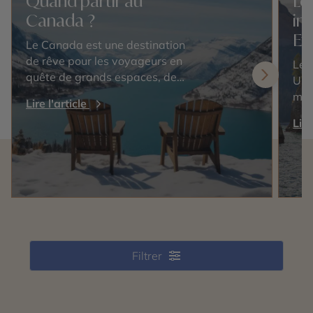
Quand partir au
Le
Canada ?
in
Et
Le Canada est une destination
de rêve pour les voyageurs en
Les
quête de grands espaces, de
Uni
paysages époustouflants et
mer
Lire l'article
d'une culture riche. Cependant,
nat
Lire
choisir la meilleure période pour
inc
visiter ce…
sau
pou
Filtrer