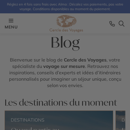
Réglez en 4 fois sans frais avec Alma : Décalez vos paiements, pas votre
voyage. Conditions disponibles au moment du paiement.
MENU
Blog
Bienvenue sur le blog de
Cercle des Voyages
, votre
spécialiste du
voyage sur mesure
. Retrouvez nos
inspirations, conseils d’experts et idées d’itinéraires
personnalisés pour imaginer un séjour unique, conçu
selon vos envies.
Les destinations du moment
DESTINATIONS
DE