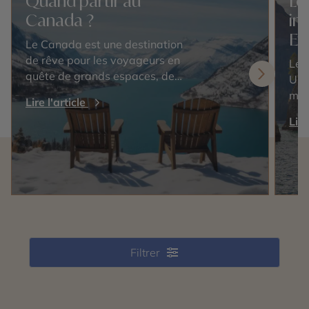
Quand partir au
Le
Canada ?
in
Et
Le Canada est une destination
de rêve pour les voyageurs en
Les
quête de grands espaces, de
Uni
paysages époustouflants et
mer
Lire l'article
d'une culture riche. Cependant,
nat
Lire
choisir la meilleure période pour
inc
visiter ce…
sau
pou
Filtrer