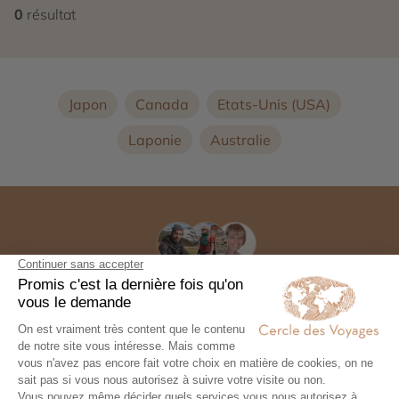
0
résultat
Japon
Canada
Etats-Unis (USA)
Laponie
Australie
Commencez à voyager
Nos conseillers experts conçoivent avez vous, un
voyage exceptionnel 100% personnalisé
Contactez un conseiller