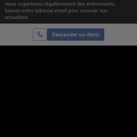
Nous organisons régulièrement des évènements,
laissez votre adresse email pour recevoir nos
actualités.
Demander un devis
S’inscrire
Cercle des Voyages est une agence de voyage
spécialisée dans le sur-mesure, appartenant au groupe
Cercle des Vacances. Grâce à notre expertise et notre
passion du voyage, nous sommes là pour vous aider à
réaliser le voyage de vos rêves. Notre équipe est à
votre écoute pour créer le voyage qui vous ressemble.
Co-concevez votre voyage