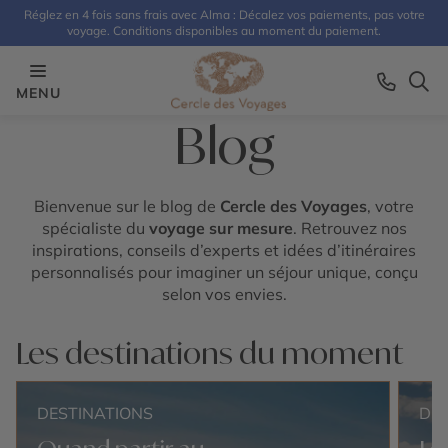
Réglez en 4 fois sans frais avec Alma : Décalez vos paiements, pas votre
voyage. Conditions disponibles au moment du paiement.
MENU
Blog
Bienvenue sur le blog de
Cercle des Voyages
, votre
spécialiste du
voyage sur mesure
. Retrouvez nos
inspirations, conseils d’experts et idées d’itinéraires
personnalisés pour imaginer un séjour unique, conçu
selon vos envies.
Les destinations du moment
DESTINATIONS
DE