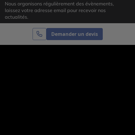
Nous organisons régulièrement des évènements,
laissez votre adresse email pour recevoir nos
actualités.
Demander un devis
S’inscrire
Cercle des Voyages est une agence de voyage
spécialisée dans le sur-mesure, appartenant au groupe
Cercle des Vacances. Grâce à notre expertise et notre
passion du voyage, nous sommes là pour vous aider à
réaliser le voyage de vos rêves. Notre équipe est à
votre écoute pour créer le voyage qui vous ressemble.
Co-concevez votre voyage