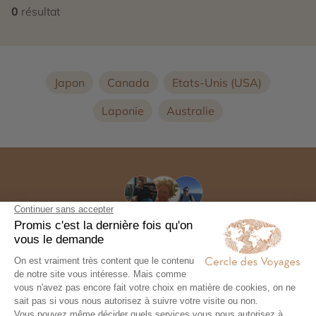
0
résultat
Japon
Canada
Etats-Unis (USA)
Laponie
Australie
Commencez à voyager
Nos conseillers experts conçoivent avez vous, un
voyage exceptionnel 100% personnalisé
Contactez un conseiller