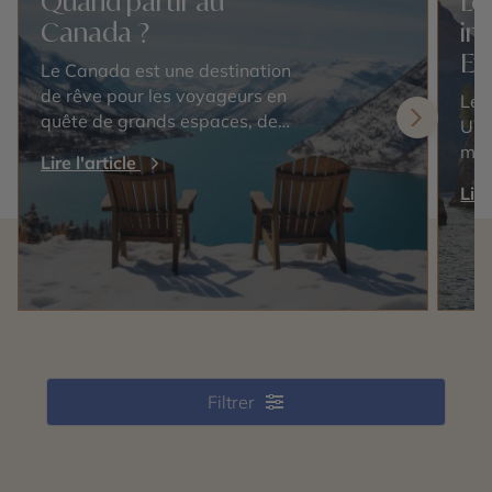
Quand partir au
Le
Canada ?
in
Et
Le Canada est une destination
de rêve pour les voyageurs en
Les
quête de grands espaces, de
Uni
paysages époustouflants et
mer
Lire l'article
d'une culture riche. Cependant,
nat
Lire
choisir la meilleure période pour
inc
visiter ce…
sau
pou
Filtrer