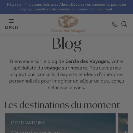
Réglez en 4 fois sans frais avec Alma : Décalez vos paiements, pas votre
voyage. Conditions disponibles au moment du paiement.
MENU
Blog
Bienvenue sur le blog de
Cercle des Voyages
, votre
spécialiste du
voyage sur mesure
. Retrouvez nos
inspirations, conseils d’experts et idées d’itinéraires
personnalisés pour imaginer un séjour unique, conçu
selon vos envies.
Les destinations du moment
DESTINATIONS
DE