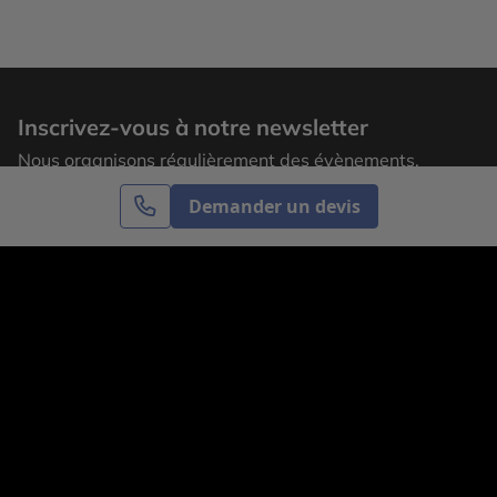
Inscrivez-vous à notre newsletter
Nous organisons régulièrement des évènements,
laissez votre adresse email pour recevoir nos
Demander un devis
actualités.
S’inscrire
Cercle des Voyages est une agence de voyage
spécialisée dans le sur-mesure, appartenant au groupe
Cercle des Vacances. Grâce à notre expertise et notre