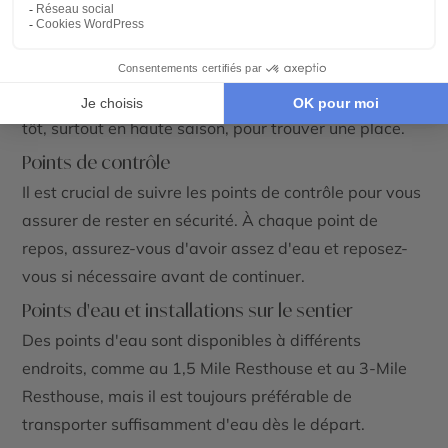
Le départ du
Bright Angel Trail
se trouve près du
Kolb
Studio
(ancien studio photographique installé dans une
bâtisse datant de 1904)
, au
South Rim
. Le parking est
disponible à proximité, mais il est conseillé d'arriver
tôt, surtout en haute saison, pour trouver une place.
Points de contrôle
Il est crucial de suivre les points de contrôle pour vous
assurer de rester en sécurité. À chaque point de
repos, assurez-vous d'avoir assez d'eau et reposez-
vous si nécessaire avant de continuer.
Points d'eau et installations sur le sentier
Des points d'eau sont disponibles à différents
endroits, comme au
1,5 Mile Resthouse
et au
3-Mile
Resthouse
, mais il est toujours préférable de
transporter suffisamment d'eau dès le départ.