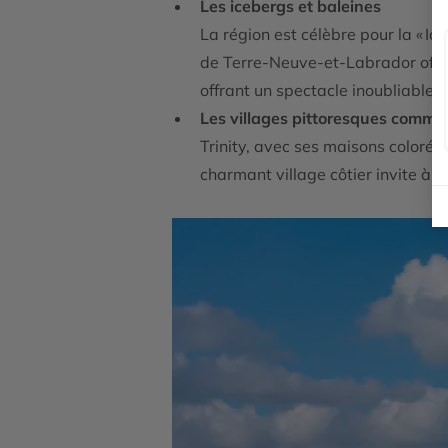
Les icebergs et baleines
La région est célèbre pour la « I
de Terre-Neuve-et-Labrador offren
offrant un spectacle inoubliable.
Les villages pittoresques comme 
Trinity, avec ses maisons colorées
charmant village côtier invite à l