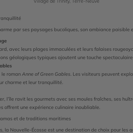
Village de Trinity, Terre-Neuve
anquillité
harme par ses paysages bucoliques, son ambiance paisible e
ouge
ard, avec leurs plages immaculées et leurs falaises rougeoya
ions géologiques typiques ajoutent une touche spectaculaire
ables
ré le roman
Anne of Green Gables
. Les visiteurs peuvent exp
r charme et leur tranquillité.
r, l’île ravit les gourmets avec ses moules fraîches, ses huî
es offrent une expérience culinaire inoubliable.
ramas et de traditions maritimes
s, la Nouvelle-Écosse est une destination de choix pour les 