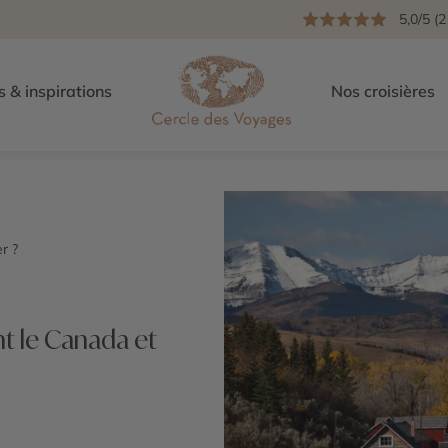
5,0/5 (2
s & inspirations
Nos croisières
r ?
t le Canada et