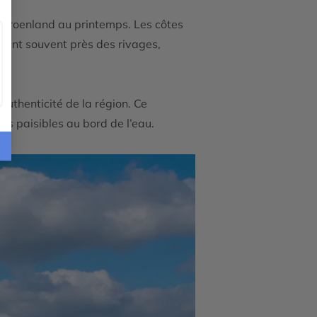
e Groenland au printemps. Les côtes
isent souvent près des rivages,
authenticité de la région. Ce
des paisibles au bord de l’eau.