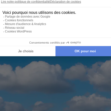
ceberg Alley », où de gigantesques icebergs dérivent depuis l
t aussi un habitat idéal pour observer les baleines, qui cro
Trinity
 et son riche héritage historique, est un exemple parfait de l’
a détente, à la découverte de son théâtre local et à des bala