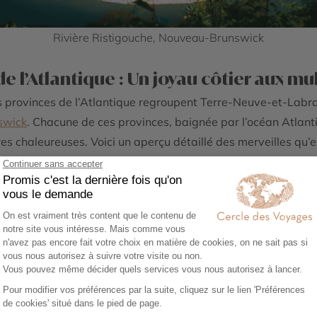
Rivière Ristigouche, Nouveau-Brunswick
e l’Atlantique : Un joyau côtier aux mu
s provinces de l’Atlantique regroupent Terre-Neuve-et-Labrad
swick
. Chacune de ces provinces, baignée par l’océan Atlan
res chaleureuses. Voici un aperçu détaillé des merveilles qu’el
e brute et préservée
ovince où la nature se révèle dans toute sa splendeur, avec
reux de la faune marine.
Gros-Morne
l’UNESCO, le parc national du Gros-Morne est un chef-d’œuvre
 et ses plateaux spectaculaires offrent des panoramas à coup
es merveilles en toute liberté.