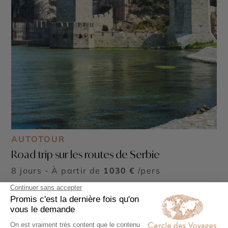
AUTOTOUR
Road trip sur les routes de Serbie
8 jours - À partir de
1030 €
/pers
Belgrade - Novi Sad - Subotica - Forteresse de
Petrovaradin - Vieille ville de Subotica - Forteresse
de Belgrade - Musée Nikola Tesla - Tour de Niš et
Palais des Médailles - Fruška Gora - Parc national
de Kopaonik - Parc national de Tara - Monastère de