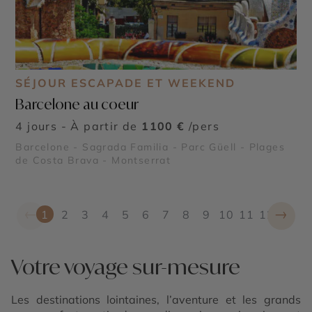
SÉJOUR ESCAPADE ET WEEKEND
Barcelone au coeur
4 jours - À partir de
1100 €
/pers
Barcelone - Sagrada Familia - Parc Güell - Plages
de Costa Brava - Montserrat
←
→
1
2
3
4
5
6
7
8
9
10
11
12
Votre voyage sur-mesure
Les destinations lointaines, l’aventure et les grands