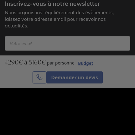
Inscrivez-vous à notre newsletter
Nous organisons régulièrement des évènements,
laissez votre adresse email pour recevoir nos
actualités.
4290€ à 5160€
S’inscrire
par personne
Budget
Demander un devis
Cercle des Voyages est une agence de voyage
spécialisée dans le sur-mesure, appartenant au groupe
Cercle des Vacances. Grâce à notre expertise et notre
passion du voyage, nous sommes là pour vous aider à
réaliser le voyage de vos rêves. Notre équipe est à
votre écoute pour créer le voyage qui vous ressemble.