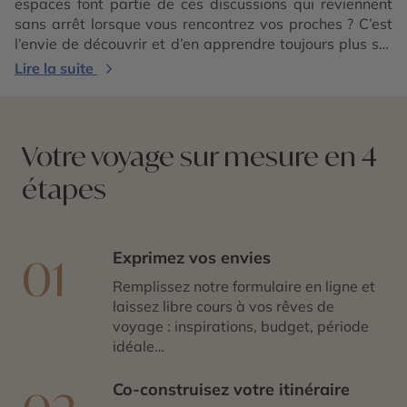
espaces font partie de ces discussions qui reviennent
sans arrêt lorsque vous rencontrez vos proches ? C’est
l’envie de découvrir et d’en apprendre toujours plus sur
le monde qui vous entoure qui vous rassemblent ? Si
Lire la suite
vous et vos amis rêvez de partir ensemble, c’est le
moment de sauter le pas et de partager une expérience
sur-mesure lors d’un voyage entre amis à
personnaliser. Et le tout, sans avoir à se soucier des
Votre voyage sur mesure en 4
détails de l’organisation. Partez ainsi sans stress avec
étapes
vos alliés de toujours ou vos amis les plus proches, nos
experts s’occupent de vous concocter un
voyage
inoubliable
.
Exprimez vos envies
01
Remplissez notre formulaire en ligne et
laissez libre cours à vos rêves de
voyage : inspirations, budget, période
idéale…
Co-construisez votre itinéraire