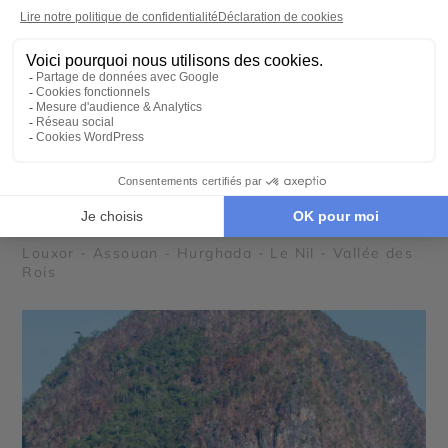
SÉJOUR
Croisière d'exception sur le Nil et séjour à la
Mer Rouge
9 jours - À partir de
4000 €
/pers
Louxor - Assouan - Hurghada - Le Nil - Vallée des
Rois