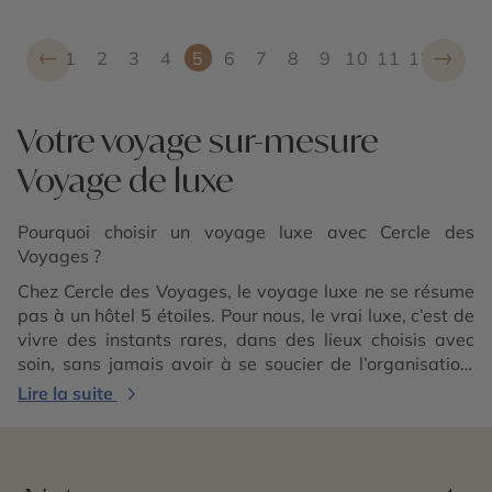
←
→
1
2
3
4
5
6
7
8
9
10
11
12
Votre voyage sur-mesure
Voyage de luxe
Pourquoi choisir un voyage luxe avec Cercle des
Voyages ?
Chez Cercle des Voyages, le voyage luxe ne se résume
pas à un hôtel 5 étoiles. Pour nous, le vrai luxe, c’est de
vivre des instants rares, dans des lieux choisis avec
soin, sans jamais avoir à se soucier de l’organisation.
Grâce à notre expertise, notre réseau exclusif et notre
Lire la suite
connaissance du terrain, nous créons des expériences
d’exception, pensées dans les moindres détails. Voici ce
qui rend notre approche du luxe unique.