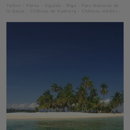
Tallinn - Pärnu - Sigulda - Riga - Parc National de
la Gauja - Château de Kadriorg - Château médiéval
de Cēsis - Couvent de la Dormition de Pühtitsa -
Parc Nationale de Lahemaa - Île de Saaremaa -
Château de Turaida - Château de Trakai - Palais de
Rundale - Druskininkai - Isthme de Courlande -
Plages de Palanga