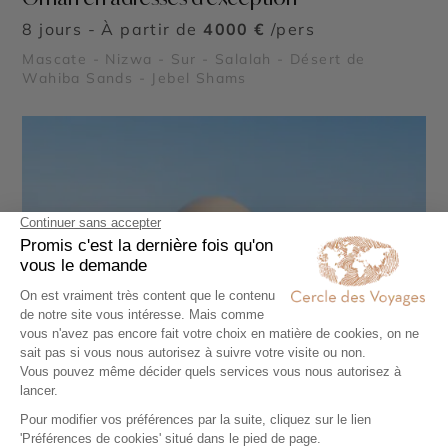
8 jours - À partir de
4000 €
/pers
Mascate - Nizwa - Sur - Salalah - Désert de
Wahiba Sands - Jebel Shams