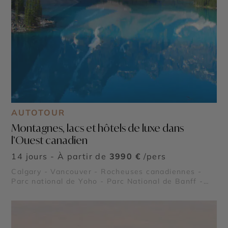
AUTOTOUR
Montagnes, lacs et hôtels de luxe dans
l’Ouest canadien
14 jours - À partir de
3990 €
/pers
Calgary - Vancouver - Rocheuses canadiennes -
Parc national de Yoho - Parc National de Banff -
Parc National de Jasper - Vallée de l'Okanagan -
Lac Moraine - Lake Louise - Icefield Parkway -
Emerald Lake - Stanley Park