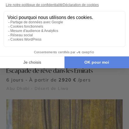
SÉJOUR
Escapade de rêve dans les Emirats
6 jours - À partir de
2920 €
/pers
Abu Dhabi - Désert de Liwa