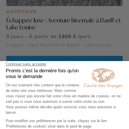
AUTOTOUR
Échappée luxe : Aventure hivernale à Banff et
Lake Louise
9 jours - À partir de
2800 €
/pers
Calgary - Parc National de Banff - Lake Louise