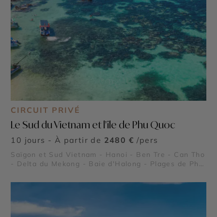
CIRCUIT PRIVÉ
Le Sud du Vietnam et l'île de Phu Quoc
10 jours - À partir de
2480 €
/pers
Saïgon et Sud Vietnam - Hanoi - Ben Tre - Can Tho
- Delta du Mekong - Baie d'Halong - Plages de Phu
Quoc