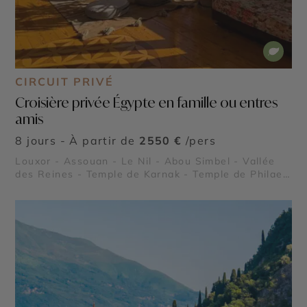
CIRCUIT PRIVÉ
Croisière privée Égypte en famille ou entres
amis
8 jours - À partir de
2550 €
/pers
Louxor - Assouan - Le Nil - Abou Simbel - Vallée
des Reines - Temple de Karnak - Temple de Philae -
Vallée des Rois