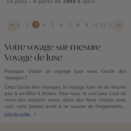
10 jours - À partir de
2990 €
/pers
←
→
1
2
3
4
5
6
7
8
9
10
11
12
Votre voyage sur-mesure
Voyage de luxe
Pourquoi choisir un voyage luxe avec Cercle des
Voyages ?
Chez Cercle des Voyages, le voyage luxe ne se résume
pas à un hôtel 5 étoiles. Pour nous, le vrai luxe, c’est de
vivre des instants rares, dans des lieux choisis avec
soin, sans jamais avoir à se soucier de l’organisation.
Grâce à notre expertise, notre réseau exclusif et notre
Lire la suite
connaissance du terrain, nous créons des expériences
d’exception, pensées dans les moindres détails. Voici ce