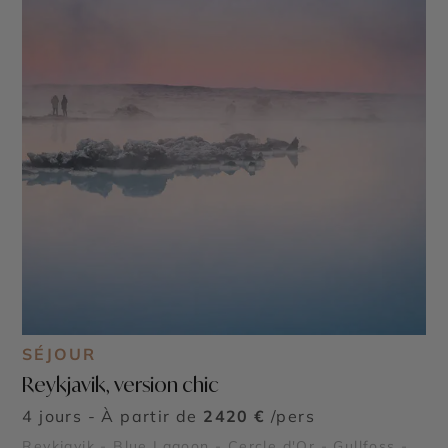
SÉJOUR
Reykjavik, version chic
4 jours - À partir de
2420 €
/pers
Reykjavik - Blue Lagoon - Cercle d'Or - Gullfoss -