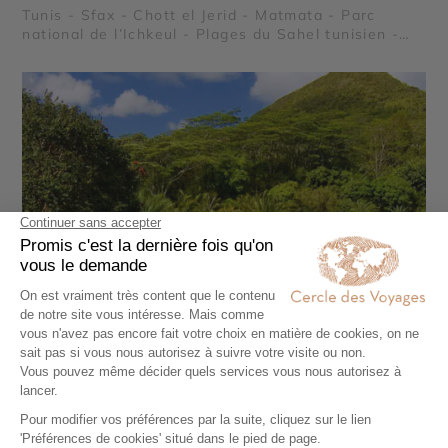
Tunis - Sfax - Chott el Jerid - Matmata - Parc
national de l’Ichkeul - Plages du Sahel tunisien -
Kerkouane