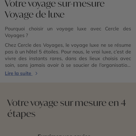
Votre voyage sur-mesure
Voyage de luxe
Pourquoi choisir un voyage luxe avec Cercle des
Voyages ?
Chez Cercle des Voyages, le voyage luxe ne se résume
pas à un hôtel 5 étoiles. Pour nous, le vrai luxe, c’est de
vivre des instants rares, dans des lieux choisis avec
soin, sans jamais avoir à se soucier de l’organisation.
Grâce à notre expertise, notre réseau exclusif et notre
Lire la suite
connaissance du terrain, nous créons des expériences
d’exception, pensées dans les moindres détails. Voici ce
qui rend notre approche du luxe unique.
Votre voyage sur mesure en 4
étapes