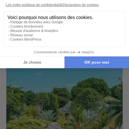
SÉJOUR
Séjour éco-luxe à l'Ile Maurice
10 jours - À partir de
3320 €
/pers