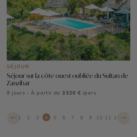
SÉJOUR
Séjour sur la côte ouest oubliée du Sultan de
Zanzibar
9 jours - À partir de
3320 €
/pers
←
→
1
2
3
4
5
6
7
8
9
10
11
12