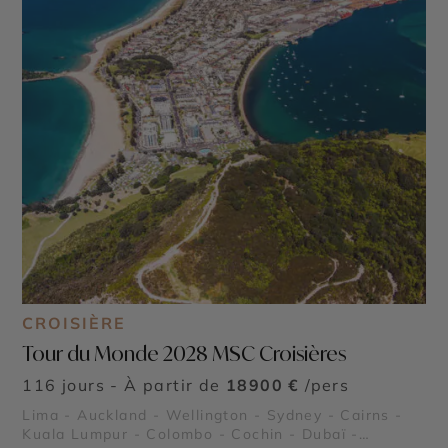
CROISIÈRE
Tour du Monde 2028 MSC Croisières
116 jours - À partir de
18900 €
/pers
Lima - Auckland - Wellington - Sydney - Cairns -
Kuala Lumpur - Colombo - Cochin - Dubaï -