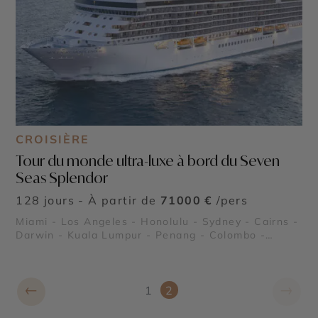
CROISIÈRE
Tour du monde ultra-luxe à bord du Seven
Seas Splendor
128 jours - À partir de
71000 €
/pers
Miami - Los Angeles - Honolulu - Sydney - Cairns -
Darwin - Kuala Lumpur - Penang - Colombo -
Mascate - Dubaï - Abu Dhabi - Djeddah - Louxor -
Aqaba - Haïfa - Jérusalem - Rhodes - Athènes -
Rome - Moorea - Tahiti - Huahine - Raiatea
←
→
1
2