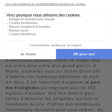
caraïbes
Optez pour une croisière dans les Caraïbes
afin de vous détendre tout en observant des
paysages uniques. Découvrez les plus beaux
endroits de la mer des Caraïbes :
Puerto
Rico
,
République dominicaine
,
Bahamas
,
Mexique
… A terre, partez à la découverte des
splendeurs locales lors de visites libres ou
d’excursions guidées. Prenez le temps, tout
est prévu pour votre plus grand plaisir. A
Miami, promenez-vous sur Ocean Drive afin
d’admirer les nombreux bâtiments de style
art déco. Il est important d’explorer
le parc
des Everglades
qui regroupe plus de 300
espèces d’oiseaux. Une fois dans le parc,
tentez d’observer les alligators qui font la
renommée du site. Profitez des nombreuses
installations du navire pour vous relaxer. Au