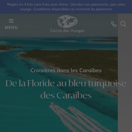
Réglez en 4 fois sans frais avec Alma : Décalez vos paiements, pas votre
voyage. Conditions disponibles au moment du paiement.
MENU
Croisières dans les Caraïbes
De la Floride au bleu turquoise
des Caraïbes