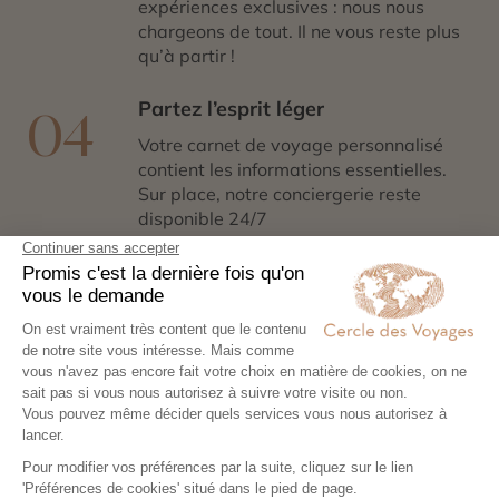
expériences exclusives : nous nous
chargeons de tout. Il ne vous reste plus
qu’à partir !
Partez l’esprit léger
04
Votre carnet de voyage personnalisé
contient les informations essentielles.
Sur place, notre conciergerie reste
disponible 24/7
Demander un devis
Une croisière
inoubliables dans les