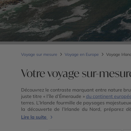
Voyage sur mesure
Voyage en Europe
Voyage Irlan
Votre voyage sur-mesur
Découvrez le contraste marquant entre nature brute
juste titre « l’île d’Émeraude »
du continent europé
terres. L’Irlande fourmille de paysages majestueu
la découverte de l’Irlande du Nord, préparez d
destination pour élaborer ensemble un voyage sur
Lire la suite