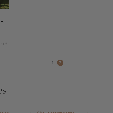
es
ngle
1
2
es
xe en
Circuit accompagné