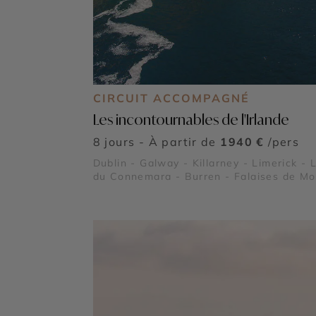
CIRCUIT ACCOMPAGNÉ
Les incontournables de l'Irlande
8 jours - À partir de
1940 €
/pers
Dublin - Galway - Killarney - Limerick - 
du Connemara - Burren - Falaises de Mo
- Péninsule de Dingle