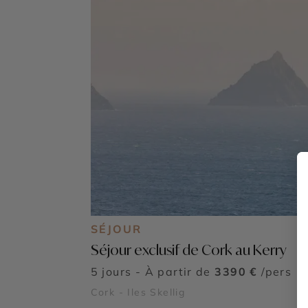
SÉJOUR
Séjour exclusif de Cork au Kerry
5 jours - À partir de
3390 €
/pers
Cork - Iles Skellig