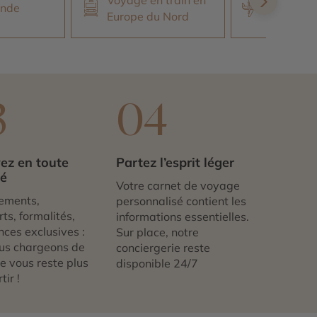
ande
Europe du Nord
Europe d
3
04
ez en toute
Partez l’esprit léger
té
Votre carnet de voyage
ements,
personnalisé contient les
ts, formalités,
informations essentielles.
nces exclusives :
Sur place, notre
us chargeons de
conciergerie reste
 ne vous reste plus
disponible 24/7
tir !