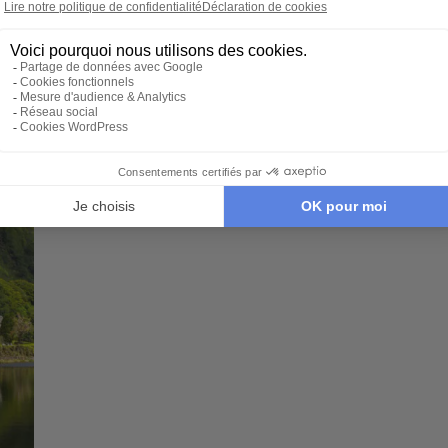
Château de Balmoral - Parc national des
Trossachs et Loch Lomond