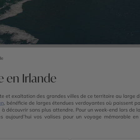
de
e en Irlande
 et exaltation des grandes villes de ce territoire au large d
en
, bénéficie de larges étendues verdoyantes où paissent p
x à découvrir sans plus attendre. Pour un week-end lors de 
ès aujourd’hui vos valises pour un voyage mémorable en I
-mesure qui vous ressemble.