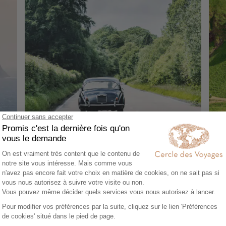
AUTOTOUR
CR
Road trip en voiture de collection
Les
8 jours - À partir de
3500 €
/pers
13 
Édimbourg - Pitlochry - Stirling - Château de
Dubl
Stirling - Château d'Edimbourg - Loch Ness -
Cor