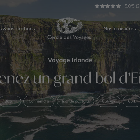
5,0/5 (2
s & inspirations
Nos croisières
Voyage Irlande
enez un grand bol d’E
Dublin
Connemara
Irlande du Nord
Galway
Cork