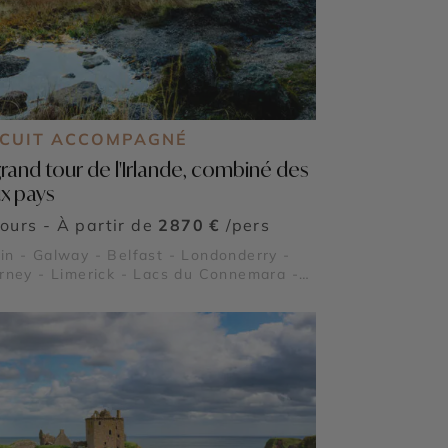
RCUIT ACCOMPAGNÉ
grand tour de l'Irlande, combiné des
x pays
jours - À partir de
2870 €
/pers
in - Galway - Belfast - Londonderry -
arney - Limerick - Lacs du Connemara -
en - Péninsule de Dingle - Chaussée des
nts