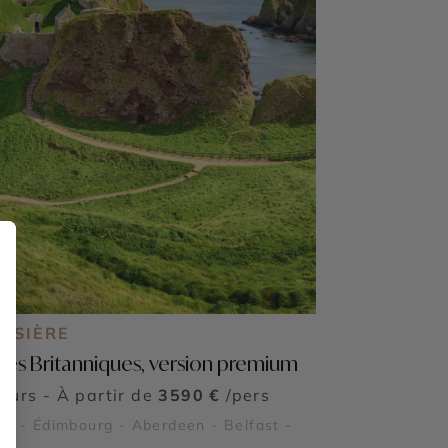
OISIÈRE
 îles Britanniques, version premium
jours - À partir de
3590 €
/pers
in - Édimbourg - Aberdeen - Belfast -
k