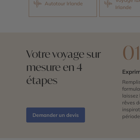
Autotour Irlande
Irlande
0
Votre voyage sur
mesure en 4
Exprim
étapes
Remplis
formulai
laissez 
rêves d
inspira
Demander un devis
période