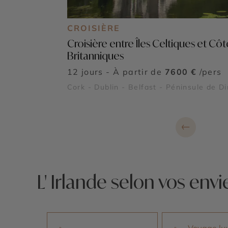
CROISIÈRE
Croisière entre Îles Celtiques et Côt
Britanniques
12 jours - À partir de
7600 €
/pers
Cork - Dublin - Belfast - Péninsule de Di
←
L' Irlande selon vos envi
Voyage lu