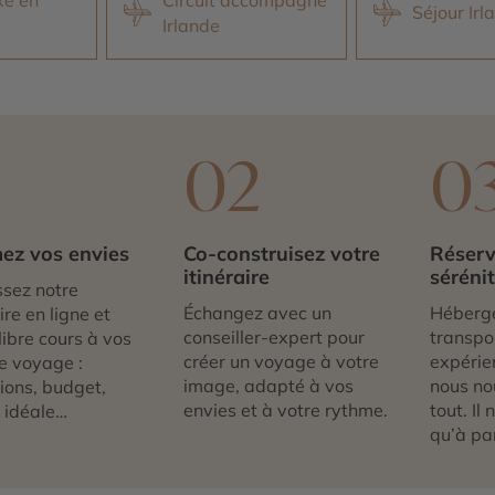
Séjour Irl
Irlande
1
02
0
ez vos envies
Co-construisez votre
Réserv
itinéraire
séréni
sez notre
Échangez avec un
Héberg
re en ligne et
conseiller-expert pour
transpor
libre cours à vos
créer un voyage à votre
expérie
e voyage :
image, adapté à vos
nous no
tions, budget,
envies et à votre rythme.
tout. Il
 idéale…
qu’à par