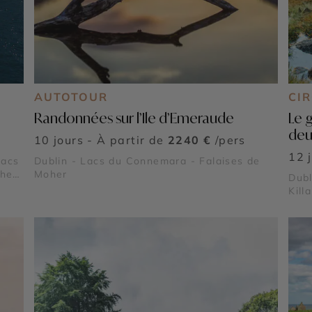
AUTOTOUR
CI
Randonnées sur l’Ile d’Emeraude
Le 
deu
10 jours - À partir de
2240 €
/pers
12 
Lacs
Dublin - Lacs du Connemara - Falaises de
her
Moher
Dubl
Kill
Burr
géa