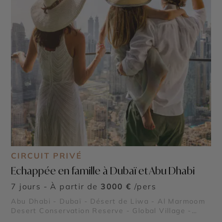
CIRCUIT PRIVÉ
Echappée en famille à Dubaï et Abu Dhabi
7 jours - À partir de
3000 €
/pers
Abu Dhabi - Dubaï - Désert de Liwa - Al Marmoom
Desert Conservation Reserve - Global Village -
Museum of the Future - Dubaï Marina - Burj Al