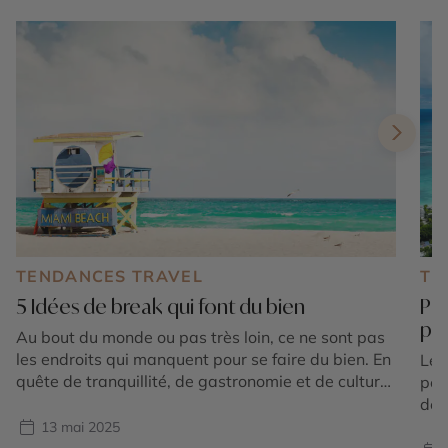
TENDANCES TRAVEL
TE
5 Idées de break qui font du bien
Par
pr
Au bout du monde ou pas très loin, ce ne sont pas
les endroits qui manquent pour se faire du bien. En
Le 
quête de tranquillité, de gastronomie et de culture,
peu
de nature ou de sport, notre sélection répond à
dest
toutes ces envies. Chacune, dans des styles très
13 mai 2025
différents, surfe sur le bien-être de tous ceux […]