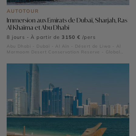
AUTOTOUR
Immersion aux Emirats de Dubaï, Sharjah, Ras
Al Khaïma et Abu Dhabi
8 jours - À partir de
3150 €
/pers
Abu Dhabi - Dubaï - Al Aïn - Désert de Liwa - Al
Marmoom Desert Conservation Reserve - Global
Village - Museum of the Future - Dubaï Marina -
Burj Al Arab - Madinat Jumeirah - Dubai Creek &
Abra ride - Al Fahidi Historical District - Dubai
Miracle Garden - The Frame - Palm Jumeirah -
Dubaï Mall & Fontaine de Dubaï - Wadi Ghalilah -
Snoopy Island - Al Zorah Nature Reserve - Wadi
Wurayah - Mleiha Archaeological Centre - Jebel
Jais - Sir Bani Yas Island - Qasr Al Watan - Qasr Al
Hosn - Mosquée Sheikh Zayed - Masdar City -
Mangrove National Park - Forts de Al Aïn -
Emirates Palace Mandarin Oriental - Al Ain Oasis -
Saadiyat Island