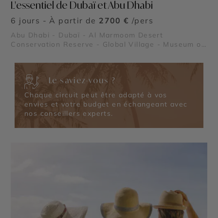
L'essentiel de Dubaï et Abu Dhabi
6 jours - À partir de
2700 €
/pers
Abu Dhabi - Dubaï - Al Marmoom Desert
Conservation Reserve - Global Village - Museum of
the Future - Dubaï Marina - Burj Al Arab - Madinat
Jumeirah - Dubai Creek & Abra ride - Al Fahidi
Historical District - Dubai Miracle Garden - The
Le saviez-vous ?
Frame - Palm Jumeirah - Dubaï Mall & Fontaine de
Dubaï - Wadi Ghalilah - Al Zorah Nature Reserve -
Chaque circuit peut être adapté à vos
Mleiha Archaeological Centre - Sir Bani Yas Island
envies et votre budget en échangeant avec
- Qasr Al Watan - Qasr Al Hosn - Mosquée Sheikh
nos conseillers experts.
Zayed - Masdar City - Mangrove National Park -
Forts de Al Aïn - Emirates Palace Mandarin Oriental
- Al Ain Oasis - Saadiyat Island