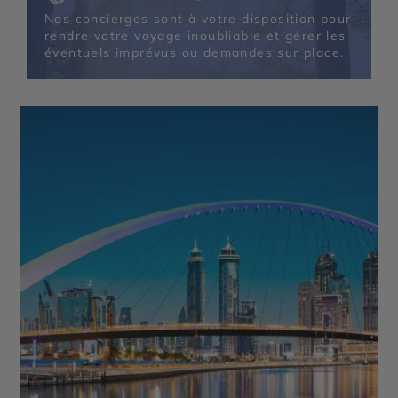
Frame - Palm Jumeirah - Dubaï Mall & Fontaine de
Nos concierges sont à votre disposition pour
Dubaï - Wadi Ghalilah - Al Zorah Nature Reserve -
rendre votre voyage inoubliable et gérer les
Mleiha Archaeological Centre - Sir Bani Yas Island
éventuels imprévus ou demandes sur place.
- Qasr Al Watan - Qasr Al Hosn - Mosquée Sheikh
Zayed - Masdar City - Mangrove National Park -
Forts de Al Aïn - Emirates Palace Mandarin Oriental
- Al Ain Oasis - Saadiyat Island