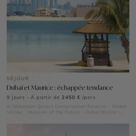
SÉJOUR
Dubaï et Maurice : échappée tendance
9 jours - À partir de
2450 €
/pers
Al Marmoom Desert Conservation Reserve - Global
Village - Museum of the Future - Dubaï Marina -
Burj Al Arab - Madinat Jumeirah - Dubai Creek &
Abra ride - Al Fahidi Historical District - Dubai
Miracle Garden - The Frame - Palm Jumeirah -
Dubaï Mall & Fontaine de Dubaï - Wadi Ghalilah - Al