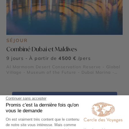
SÉJOUR
Combiné Dubai et Maldives
9 jours - À partir de
4500 €
/pers
Al Marmoom Desert Conservation Reserve - Global
Village - Museum of the Future - Dubaï Marina -
Burj Al Arab - Madinat Jumeirah - Dubai Creek &
Abra ride - Al Fahidi Historical District - Dubai
Miracle Garden - The Frame - Palm Jumeirah -
Dubaï Mall & Fontaine de Dubaï - Wadi Ghalilah - Al
Voir tous nos voyages Émirats Arabes Unis
Zorah Nature Reserve - Mleiha Archaeological
Centre
Votre voyage sur-mesure en