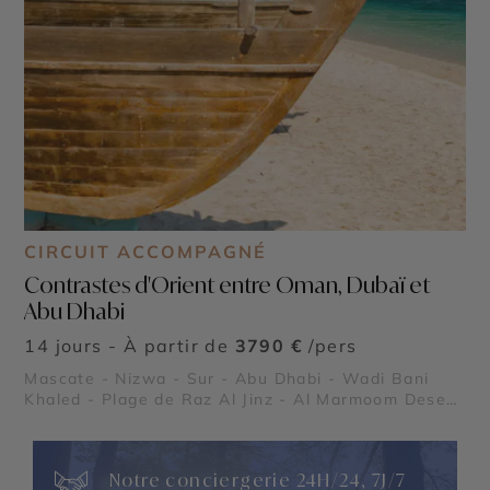
CIRCUIT ACCOMPAGNÉ
Contrastes d'Orient entre Oman, Dubaï et
Abu Dhabi
14 jours - À partir de
3790 €
/pers
Mascate - Nizwa - Sur - Abu Dhabi - Wadi Bani
Khaled - Plage de Raz Al Jinz - Al Marmoom Desert
Conservation Reserve - Global Village - Museum of
the Future - Dubaï Marina - Burj Al Arab - Madinat
Jumeirah - Dubai Creek & Abra ride - Al Fahidi
Notre conciergerie 24H/24, 7J/7
Historical District - Dubai Miracle Garden - The