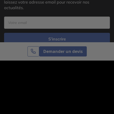
laissez votre adresse email pour recevoir nos
actualités.
S’inscrire
Demander un devis
Cercle des Voyages est une agence de voyage
spécialisée dans le sur-mesure, appartenant au groupe
Cercle des Vacances. Grâce à notre expertise et notre
passion du voyage, nous sommes là pour vous aider à
réaliser le voyage de vos rêves. Notre équipe est à
votre écoute pour créer le voyage qui vous ressemble.
Co-concevez votre voyage