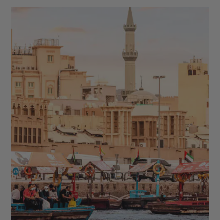
Arab - Madinat Jumeirah - Dubai Creek & Abra ride
- Al Fahidi Historical District - Dubai Miracle
Garden - The Frame - Palm Jumeirah - Dubaï Mall &
Fontaine de Dubaï - Wadi Ghalilah - Al Zorah
Nature Reserve - Mleiha Archaeological Centre -
Jebel Jais - Sir Bani Yas Island - Qasr Al Watan -
Qasr Al Hosn - Mosquée Sheikh Zayed - Masdar
City - Mangrove National Park - Forts de Al Aïn -
Emirates Palace Mandarin Oriental - Al Ain Oasis -
Saadiyat Island