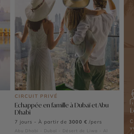
CIRCUIT PRIVÉ
Echappée en famille à Dubaï et Abu
L
Dhabi
C
7 jours - À partir de
3000 €
/pers
v
Abu Dhabi - Dubaï - Désert de Liwa - Al