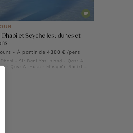
JOUR
 Dhabi et Seychelles : dunes et
ons
jours - À partir de
4300 €
/pers
Dhabi - Sir Bani Yas Island - Qasr Al
an - Qasr Al Hosn - Mosquée Sheikh
d - Masdar City - Mangrove National
 - Forts de Al Aïn - Emirates Palace
arin Oriental - Al Ain Oasis - Saadiyat
nd