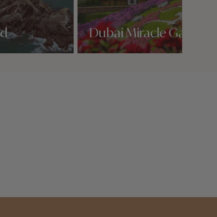
nd
Dubai Miracle Garden
Nos 5 idées voyage