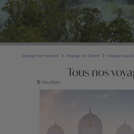
Voyage sur mesure
Voyage en Orient
Voyage aux É
Tous nos voya
5
résultats