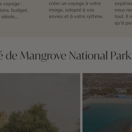
créer un voyage à votre
expérie
e voyage :
image, adapté à vos
nous no
tions, budget,
envies et à votre rythme.
tout. Il
 idéale…
qu’à par
té de Mangrove National Park