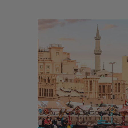
Museum of the Future - Dubaï Marina - B
Al Arab - Madinat Jumeirah - Dubai Cree
Abra ride - Al Fahidi Historical District -
Dubai Miracle Garden - The Frame - Pal
Jumeirah - Dubaï Mall & Fontaine de Dub
Wadi Ghalilah - Al Zorah Nature Reserve
Mleiha Archaeological Centre - Sir Bani 
Island - Qasr Al Watan - Qasr Al Hosn -
Mosquée Sheikh Zayed - Masdar City -
Mangrove National Park - Forts de Al Aïn
Emirates Palace Mandarin Oriental - Al 
Oasis - Saadiyat Island