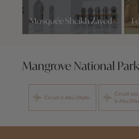
Mosquée Sheikh Zayed
Fo
Nos 5 idées voyage
Nos 5 
Mangrove National Park
Circuit a
Circuit à Abu Dhabi
à Abu Dha