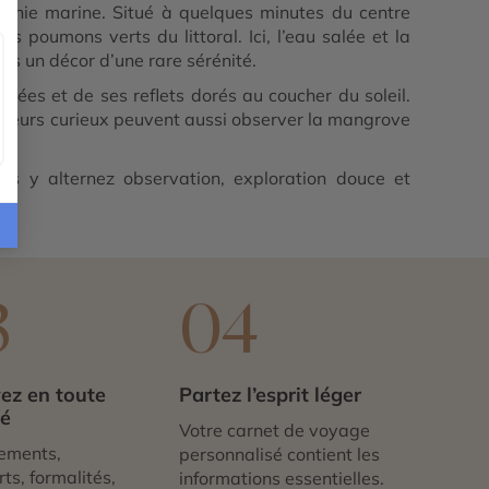
monie marine. Situé à quelques minutes du centre
s poumons verts du littoral. Ici, l’eau salée et la
ns un décor d’une rare sérénité.
gées et de ses reflets dorés au coucher du soleil.
siteurs curieux peuvent aussi observer la mangrove
s y alternez observation, exploration douce et
3
04
ez en toute
Partez l’esprit léger
té
Votre carnet de voyage
ements,
personnalisé contient les
ts, formalités,
informations essentielles.