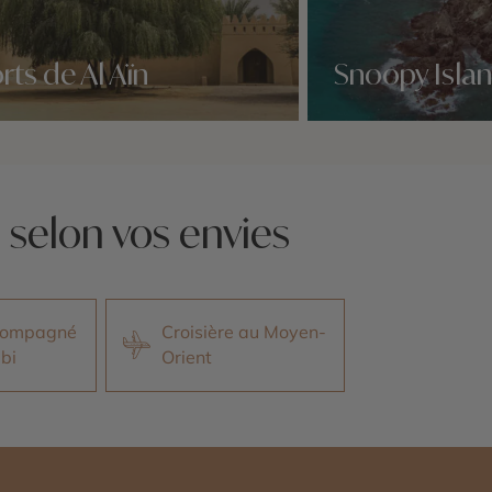
rts de Al Aïn
Snoopy Isla
idées voyage
Nos 5 idées voyage
 selon vos envies
ccompagné
Croisière au Moyen-
bi
Orient