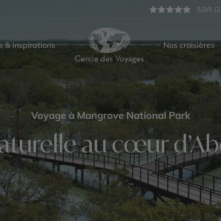
5,0/5 (2
s & inspirations
Nos croisières
Voyage à Mangrove National Park
aturelle au cœur d’A