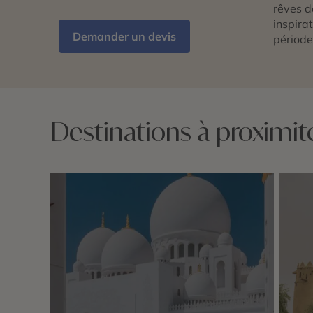
rêves d
inspira
Demander un devis
période
Destinations à proximi