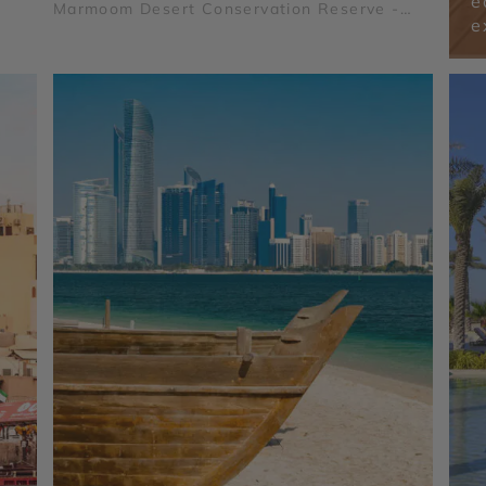
é
urj
Marmoom Desert Conservation Reserve -
k &
e
Global Village - Museum of the Future -
Dubaï Marina - Burj Al Arab - Madinat
m
Jumeirah - Dubai Creek & Abra ride - Al
aï -
Fahidi Historical District - Dubai Miracle
 -
Garden - The Frame - Palm Jumeirah - Dubaï
Yas
Mall & Fontaine de Dubaï - Wadi Ghalilah -
Al Zorah Nature Reserve - Mleiha
Archaeological Centre - Jebel Jais - Sir Bani
 -
Yas Island - Qasr Al Watan - Qasr Al Hosn -
Ain
Mosquée Sheikh Zayed - Masdar City -
Mangrove National Park - Forts de Al Aïn -
Emirates Palace Mandarin Oriental - Al Ain
Oasis - Saadiyat Island