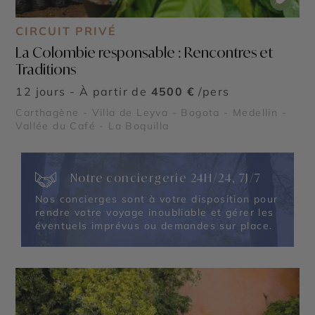
CIRCUIT PRIVÉ
La Colombie responsable : Rencontres et
Traditions
12 jours - À partir de
4500 €
/pers
Carthagène - Villa de Leyva - Bogota - Medellin -
Vallée du Café - La Boquilla
Notre conciergerie 24H/24, 7J/7
Nos concierges sont à votre disposition pour
rendre votre voyage inoubliable et gérer les
éventuels imprévus ou demandes sur place.