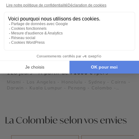
CROISIÈRE
Tour du monde ultra-luxe à bord du Seven
Seas Splendor
128 jours - À partir de
71000 €
/pers
Miami - Los Angeles - Honolulu - Sydney - Cairns -
Darwin - Kuala Lumpur - Penang - Colombo -
Mascate - Dubaï - Abu Dhabi - Djeddah - Louxor -
Aqaba - Haïfa - Jérusalem - Rhodes - Athènes -
Rome - Moorea - Tahiti - Huahine - Raiatea
La Colombie selon vos envies