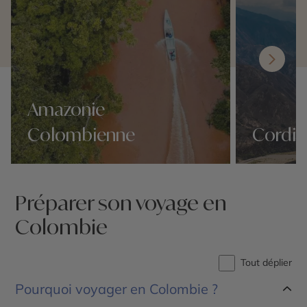
Amazonie
Colombienne
Cordil
Nos 10 idées voyage
Nos 10 idées v
Préparer son voyage en
Colombie
Tout déplier
Pourquoi voyager en Colombie ?