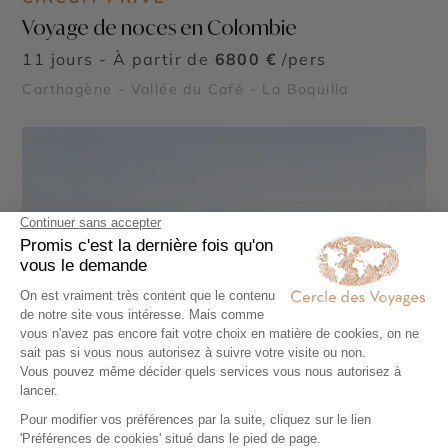
Voyage de noces en Colombie
11 jours - À partir de
6800 €
/pers
Carthagène - Vallée du Café - La Boquilla