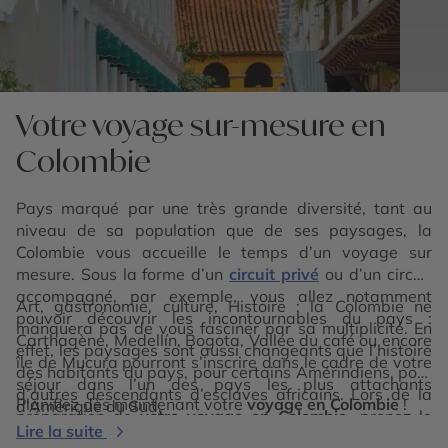
Votre voyage sur-mesure en
Colombie
Pays marqué par une très grande diversité, tant au
niveau de sa population que de ses paysages, la
Colombie vous accueille le temps d’un voyage sur
mesure. Sous la forme d’un
circuit privé
ou d’un circuit
accompagné, par exemple, vous allez notamment
Art, gastronomie, culture, Histoire : la Colombie ne
pouvoir découvrir les incontournables du pays :
manquera pas de vous fasciner par sa multiplicité. En
Carthagène, Medellín, Bogota, Vallée du café ou encore
effet, les paysages sont aussi changeants que l’histoire
île de Mucura pourront s’inscrire dans le cadre de votre
des habitants du pays, pour certains Amérindiens, pour
séjour dans l’un des pays les plus attachants
d’autres descendants d’esclaves africains. Lors de la
Planifiez dès maintenant votre
voyage en Colombie
!
d’Amérique du Sud.
préparation de
votre voyage en Colombie
, prenez le
Lire la suite
temps d’explorer toutes les nuances du pays avec votre