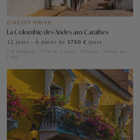
CIRCUIT PRIVÉ
La Colombie des Andes aux Caraïbes
12 jours - À partir de
3750 €
/pers
Carthagène - Villa de Leyva - Bogota - Vallée du
Café