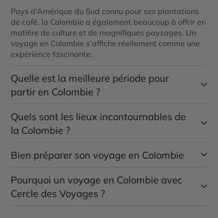
Pays d’Amérique du Sud connu pour ses plantations
de café, la Colombie a également beaucoup à offrir en
matière de culture et de magnifiques paysages. Un
voyage en Colombie s’affiche réellement comme une
expérience fascinante.
Quelle est la meilleure période pour
partir en Colombie ?
Quels sont les lieux incontournables de
Même s’il peut y avoir des disparités selon les
régions, la meilleure période pour partir en Colombie
la Colombie ?
demeure la saison sèche, c’est-à-dire entre les mois
de décembre et mars. Le temps est sec et vous
Bien préparer son voyage en Colombie
Impossible de faire l’impasse sur la Vallée du café,
profiterez de températures douces.
mais également sur les villes de Carthagène et de
Medellín. Quant à l’île de Mucura, elle s’affiche comme
Pourquoi un voyage en Colombie avec
Votre conseiller Cercle des Voyages, expert de la
un passage obligé pour un maximum de détente et de
Colombie, sera en mesure de vous indiquer les
Cercle des Voyages ?
magnifiques panoramas.
activités à ne surtout pas manquer ainsi que les lieux
à visiter absolument. Faites-lui part de vos envies lors
Co-concevez
votre voyage en Colombie
avec un