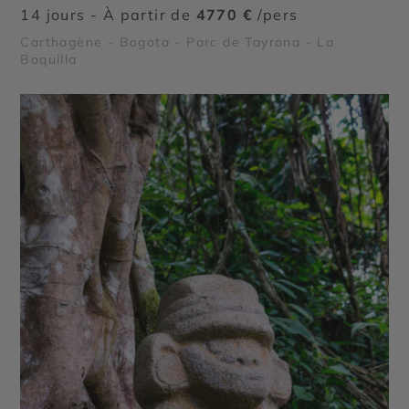
14 jours - À partir de
4770 €
/pers
Carthagène - Bogota - Parc de Tayrona - La
Boquilla