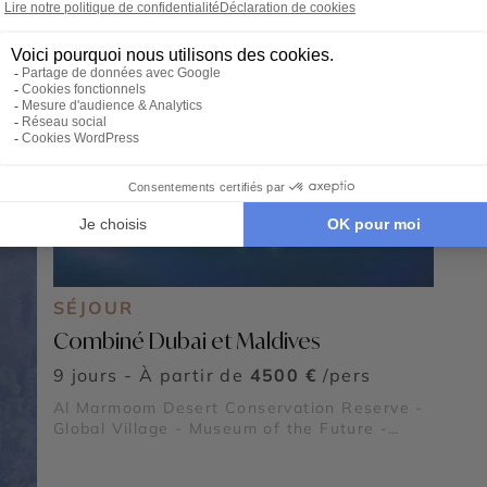
Ain
National Park - Forts de Al Aïn - Emirates
Nati
Palace Mandarin Oriental - Al Ain Oasis -
Pala
Saadiyat Island
Saad
SÉJOUR
Combiné Dubai et Maldives
9 jours - À partir de
4500 €
/pers
Al Marmoom Desert Conservation Reserve -
Global Village - Museum of the Future -
Dubaï Marina - Burj Al Arab - Madinat
Jumeirah - Dubai Creek & Abra ride - Al