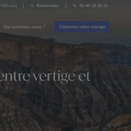
 559 avis)
Rechercher
01 40 15 15 11
Qui sommes-nous ?
Concevez votre voyage
ntre vertige et