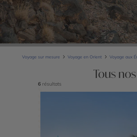
Voyage sur mesure
Voyage en Orient
Voyage aux É
Tous nos
6
résultats