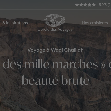
5,0/5 (2
s & inspirations
Nos croisières
Voyage à Wadi Ghalilah
des mille marches » e
beauté brute