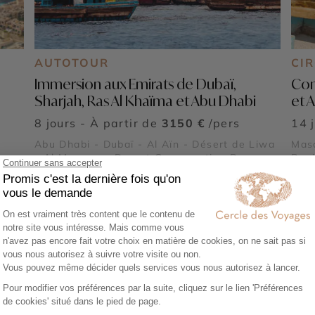
AUTOTOUR
CI
Immersion aux Emirats de Dubaï,
Con
Sharjah, Ras Al Khaïma et Abu Dhabi
et 
8 jours - À partir de
3150 €
/pers
14 
Abu Dhabi - Dubaï - Al Aïn - Désert de Liwa
Masc
-
- Al Marmoom Desert Conservation Reserve
Bani
- Global Village - Museum of the Future -
Mar
Dubaï Marina - Burj Al Arab - Madinat
Glob
Jumeirah - Dubai Creek & Abra ride - Al
Duba
Fahidi Historical District - Dubai Miracle
Jume
ubaï
Garden - The Frame - Palm Jumeirah - Dubaï
Fahi
 -
Mall & Fontaine de Dubaï - Wadi Ghalilah -
Gard
Snoopy Island - Al Zorah Nature Reserve -
Mall
Bani
Wadi Wurayah - Mleiha Archaeological
Al Z
sn -
Centre - Jebel Jais - Sir Bani Yas Island -
Arch
Qasr Al Watan - Qasr Al Hosn - Mosquée
Qas
 -
Sheikh Zayed - Masdar City - Mangrove
Shei