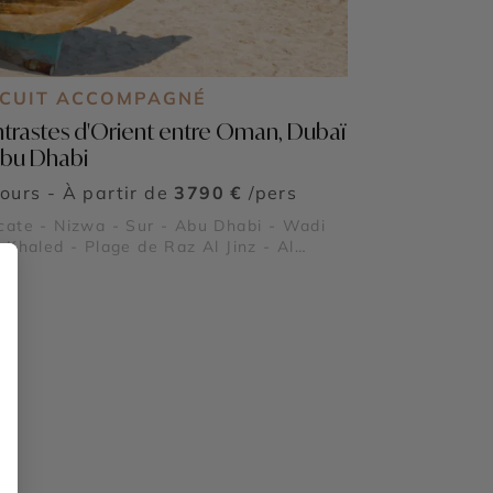
RCUIT ACCOMPAGNÉ
trastes d'Orient entre Oman, Dubaï
Abu Dhabi
jours - À partir de
3790 €
/pers
ate - Nizwa - Sur - Abu Dhabi - Wadi
 Khaled - Plage de Raz Al Jinz - Al
moom Desert Conservation Reserve -
al Village - Museum of the Future -
ï Marina - Burj Al Arab - Madinat
irah - Dubai Creek & Abra ride - Al
di Historical District - Dubai Miracle
en - The Frame - Palm Jumeirah - Dubaï
 & Fontaine de Dubaï - Wadi Ghalilah -
orah Nature Reserve - Mleiha
aeological Centre - Sir Bani Yas Island -
r Al Watan - Qasr Al Hosn - Mosquée
kh Zayed - Masdar City - Mangrove