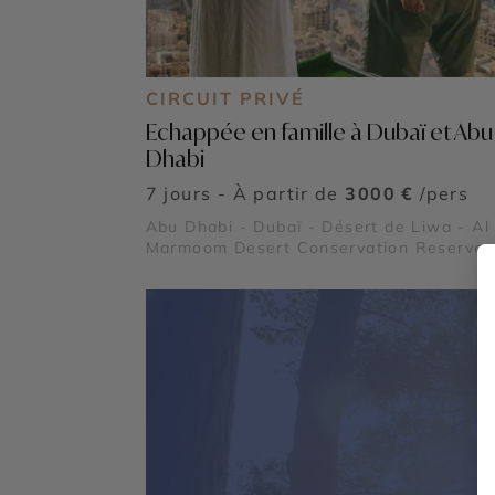
CIRCUIT PRIVÉ
Echappée en famille à Dubaï et Abu
Dhabi
7 jours - À partir de
3000 €
/pers
Abu Dhabi - Dubaï - Désert de Liwa - Al
Marmoom Desert Conservation Reserve 
Global Village - Museum of the Future -
Dubaï Marina - Burj Al Arab - Madinat
Jumeirah - Dubai Creek & Abra ride - Al
Fahidi Historical District - Dubai Miracle
Garden - The Frame - Palm Jumeirah - D
Mall & Fontaine de Dubaï - Wadi Ghalilah
Al Zorah Nature Reserve - Mleiha
Archaeological Centre - Jebel Jais - Sir 
Yas Island - Qasr Al Watan - Qasr Al Ho
Mosquée Sheikh Zayed - Masdar City -
Mangrove National Park - Forts de Al Aïn