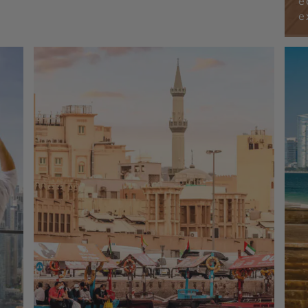
é
Museum of the Future - Dubaï Marina - Burj
Al Arab - Madinat Jumeirah - Dubai Creek &
e
Abra ride - Al Fahidi Historical District -
ubaï
Dubai Miracle Garden - The Frame - Palm
 -
Jumeirah - Dubaï Mall & Fontaine de Dubaï -
Wadi Ghalilah - Al Zorah Nature Reserve -
Mleiha Archaeological Centre - Sir Bani Yas
Island - Qasr Al Watan - Qasr Al Hosn -
Mosquée Sheikh Zayed - Masdar City -
Mangrove National Park - Forts de Al Aïn -
Emirates Palace Mandarin Oriental - Al Ain
Oasis - Saadiyat Island