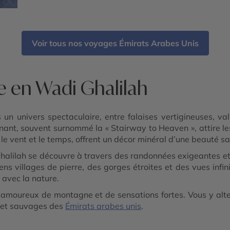
Fahidi Historical District - Dubai Miracle
Garden - The Frame - Palm Jumeirah - Dubaï
Mall & Fontaine de Dubaï - Wadi Ghalilah -
Al Zorah Nature Reserve - Mleiha
Archaeological Centre
Voir tous nos voyages Émirats Arabes Unis
e en Wadi Ghalilah
un univers spectaculaire, entre falaises vertigineuses, v
nant, souvent surnommé la « Stairway to Heaven », attire le
 le vent et le temps, offrent un décor minéral d’une beauté sa
 Ghalilah se découvre à travers des randonnées exigeantes e
ns villages de pierre, des gorges étroites et des vues infi
avec la nature.
s amoureux de montagne et de sensations fortes. Vous y alt
s et sauvages des
Émirats arabes unis
.