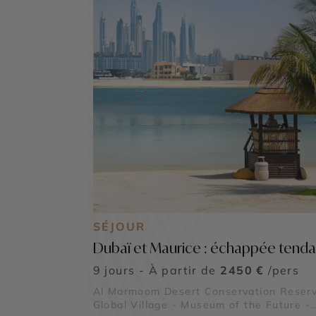
SÉJOUR
Dubaï et Maurice : échappée tend
9 jours - À partir de
2450 €
/pers
Al Marmoom Desert Conservation Reserv
Global Village - Museum of the Future -