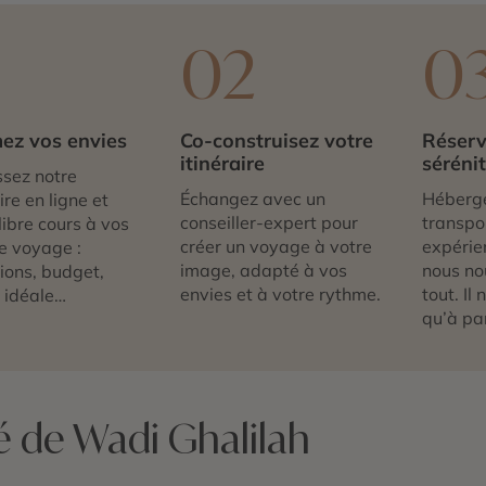
1
02
0
ez vos envies
Co-construisez votre
Réserv
itinéraire
séréni
sez notre
Échangez avec un
Héberg
re en ligne et
conseiller-expert pour
transpor
libre cours à vos
créer un voyage à votre
expérie
e voyage :
image, adapté à vos
nous no
tions, budget,
envies et à votre rythme.
tout. Il
 idéale…
qu’à par
é de Wadi Ghalilah