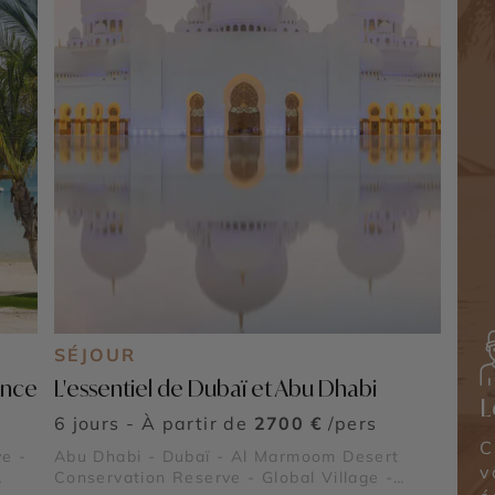
SÉJOUR
ance
L'essentiel de Dubaï et Abu Dhabi
L
6 jours - À partir de
2700 €
/pers
C
e -
Abu Dhabi - Dubaï - Al Marmoom Desert
v
Conservation Reserve - Global Village -