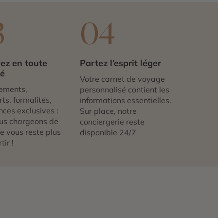
3
04
ez en toute
Partez l’esprit léger
té
Votre carnet de voyage
ements,
personnalisé contient les
ts, formalités,
informations essentielles.
nces exclusives :
Sur place, notre
us chargeons de
conciergerie reste
 ne vous reste plus
disponible 24/7
tir !