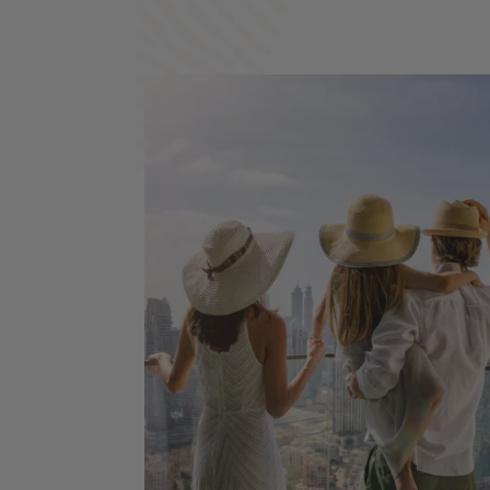
Dubaï Marina - Burj Al Arab - Madinat
Jumeirah - Dubai Creek & Abra ride - Al
Fahidi Historical District - Dubai Miracle
Garden - The Frame - Palm Jumeirah - D
Mall & Fontaine de Dubaï - Wadi Ghalilah
Al Zorah Nature Reserve - Mleiha
Archaeological Centre - Jebel Jais