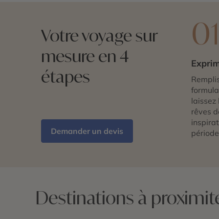
0
Votre voyage sur
mesure en 4
Exprim
étapes
Remplis
formulai
laissez 
rêves d
inspira
Demander un devis
période
Destinations à proximit