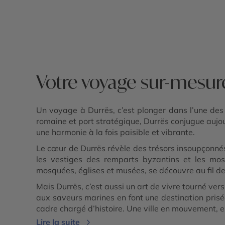
- Gorges de Osum - Parc national de Llo
- Péninsule de Karaburun et parc marin 
Riviera albanaise - Butrint - Lac de Shk
- Parc national de Divjakë-Karavasta -
Apollonia - Château de Rozafa - Parc
national de Theth - Alpes albanaises
Votre voyage sur-mesur
Un voyage à Durrës, c’est plonger dans l’une des p
romaine et port stratégique, Durrës conjugue aujour
une harmonie à la fois paisible et vibrante.
Le cœur de Durrës révèle des trésors insoupçonnés
les vestiges des remparts byzantins et les mos
mosquées, églises et musées, se découvre au fil de
Mais Durrës, c’est aussi un art de vivre tourné ve
aux saveurs marines en font une destination pris
cadre chargé d’histoire. Une ville en mouvement, en
Lire la suite