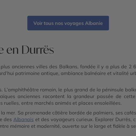
gara
-
odra
Voir tous nos voyages Albanie
e en Durrës
lus anciennes villes des Balkans, fondée il y a plus de 2 6
d’hui patrimoine antique, ambiance balnéaire et vitalité urbai
. L’amphithéâtre romain, le plus grand de la péninsule balka
aïques anciennes racontent la grandeur passée de cette c
s ruelles, entre marchés animés et places ensoleillées.
rs la mer. Sa promenade côtière bordée de palmiers, ses caf
ée des
Albanais
et des voyageurs curieux. Explorer Durrës, 
tre mémoire et modernité, ouverte sur le large et fidèle à se