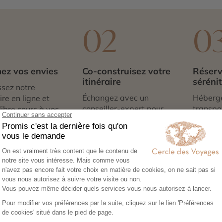
1
02
0
ez vos envies
Co-construisez votre
Réserv
itinéraire
séréni
sez notre
Échangez avec un
Héberg
re en ligne et
conseiller-expert pour
transpor
libre cours à vos
créer un voyage à votre
expérie
e voyage :
image, adapté à vos
nous no
tions, budget,
envies et à votre rythme.
tout. Il
 idéale…
qu’à par
é de Durrës