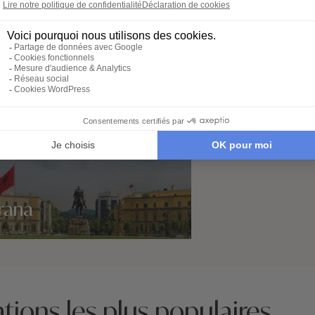
rana
idées voyage
tions les plus populaires