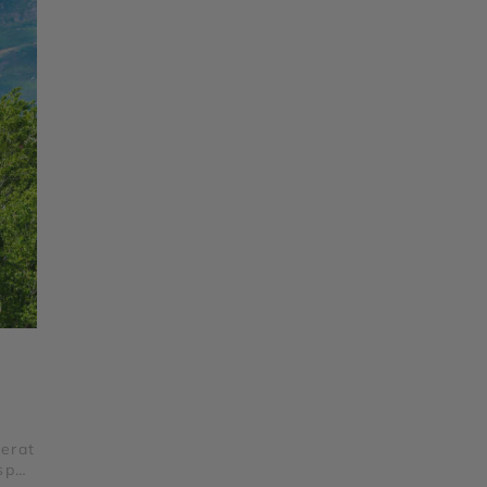
Berat
spa