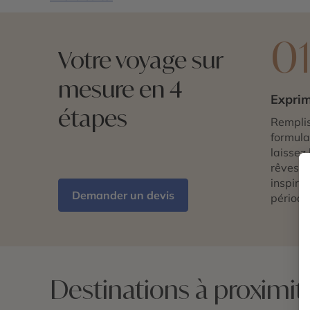
0
Votre voyage sur
mesure en 4
Exprim
étapes
Remplis
formulai
laissez 
rêves d
inspira
Demander un devis
période
Destinations à proximit