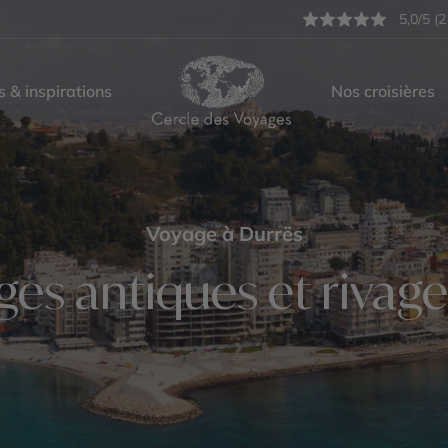
5,0/5 (2
s & inspirations
Nos croisières
Voyage à Durrës
ges antiques et rivag