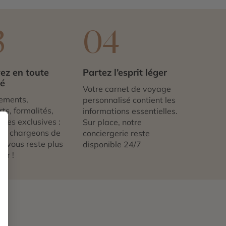
3
04
ez en toute
Partez l’esprit léger
té
Votre carnet de voyage
ements,
personnalisé contient les
ts, formalités,
informations essentielles.
nces exclusives :
Sur place, notre
us chargeons de
conciergerie reste
 ne vous reste plus
disponible 24/7
tir !