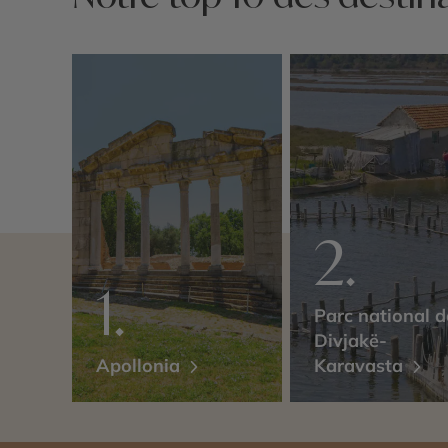
Parc national d
Divjakë-
Apollonia
Karavasta