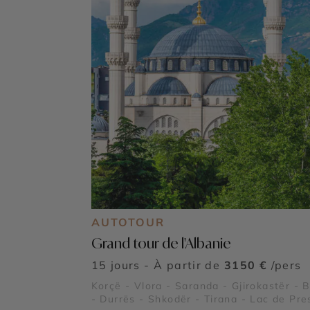
AUTOTOUR
Grand tour de l'Albanie
15 jours - À partir de
3150 €
/pers
Korçë - Vlora - Saranda - Gjirokastër - 
- Durrës - Shkodër - Tirana - Lac de Pre