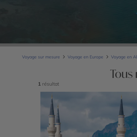
Voyage sur mesure
Voyage en Europe
Voyage en A
Tous 
1
résultat