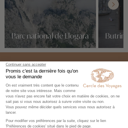
Parc national de Llogara
Butrint
Nos 3 idées voyage
Nos 3 idées vo
Expertise et co-construction
1
Expertise et co-
construction
Chez Cercle des Voyages,