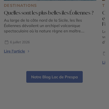
DESTINATIONS
TE
Quelles sont les plus belles îles Éoliennes ?
Où 
en
Au large de la côte nord de la Sicile, les îles
Fi
Éoliennes dévoilent un archipel volcanique
spectaculaire où la nature règne en maître.
Le 
Composé de sept îles principales classées au
vac
patrimoine mondial de l'UNESCO, cet écrin
d’é
6 juillet 2026
méditerranéen séduit par la diversité de ses
tou
Lire l'article
paysages : plages de sable noir, falaises de lave,
sédu
villages aux maisons […]
l’E
Lire
où 
offr
Notre Blog Lac de Prespa