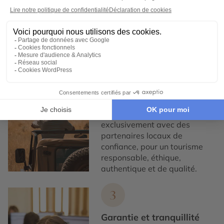
nous concevons des voyages
100% personnalisables, en
collaboration étroite avec nos
voyageurs.
2
Engagement local et
responsabilité sociale
Nous collaborons
exclusivement avec des
partenaires locaux de
confiance, pour un tourisme
responsable, éthique,
authentique et de qualité.
3
Garantie et tranquillité