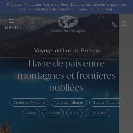
Réglez en 4 fois sans frais avec Alma : Décalez vos paiements, pas votre
voyage. Conditions disponibles au moment du paiement.
MENU
Voyage au Lac de Prespa
Havre de paix entre
montagnes et frontières
oubliées
Centre de l’Albanie
Nord de l'Albanie
Sud de l’Albanie
Korçë
Saranda
Vlora
Gjirokastër