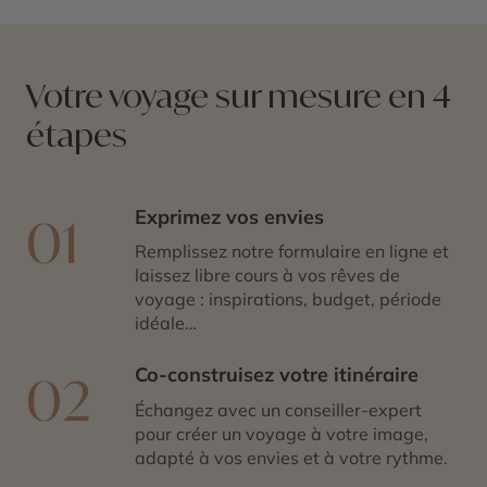
d’un voyage entre évasion, culture et contemplation.
Explorer Saranda, c’est choisir une parenthèse
ensoleillée, entre nature préservée et art de vivre
méditerranéen.
Votre voyage sur mesure en 4
étapes
Exprimez vos envies
01
Remplissez notre formulaire en ligne et
laissez libre cours à vos rêves de
voyage : inspirations, budget, période
idéale…
Co-construisez votre itinéraire
02
Échangez avec un conseiller-expert
pour créer un voyage à votre image,
adapté à vos envies et à votre rythme.