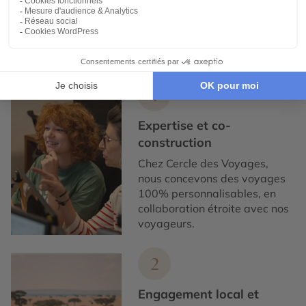
Expertise et co-construction
1
Expertise et co-
construction
Chez Cercle des Voyages,
nous concevons des voyages
100% personnalisables, en
collaboration étroite avec nos
voyageurs.
2
Engagement local et