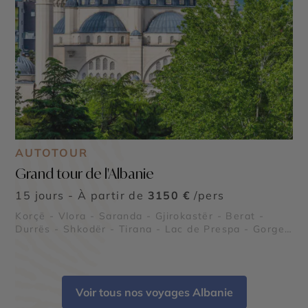
AUTOTOUR
Grand tour de l'Albanie
15 jours - À partir de
3150 €
/pers
Korçë - Vlora - Saranda - Gjirokastër - Berat -
Durrës - Shkodër - Tirana - Lac de Prespa - Gorges
de Osum - Parc national de Llogara - Péninsule de
Karaburun et parc marin - Riviera albanaise -
Butrint - Lac de Shkodra - Parc national de
Divjakë-Karavasta - Apollonia - Château de Rozafa
Voir tous nos voyages Albanie
- Parc national de Theth - Alpes albanaises