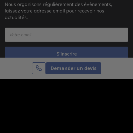
Nous organisons régulièrement des évènements,
laissez votre adresse email pour recevoir nos
actualités.
S’inscrire
Demander un devis
Cercle des Voyages est une agence de voyage
spécialisée dans le sur-mesure, appartenant au groupe
Cercle des Vacances. Grâce à notre expertise et notre
passion du voyage, nous sommes là pour vous aider à
réaliser le voyage de vos rêves. Notre équipe est à
votre écoute pour créer le voyage qui vous ressemble.
Co-concevez votre voyage