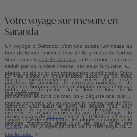
Votre voyage sur-mesure en
Saranda
Un voyage à Saranda, c’est une escale lumineuse au
bord de la mer Ionienne, face à l’île grecque de Corfou.
Située dans le
sud de l’Albanie
, cette station balnéaire
séduit par sa lumière intense, ses eaux turquoise, ses
plages paisibles et son atmosphère méridionale. Entre
La ville s’étire en amphithéâtre autour de sa baie,
douceur méditerranéenne et traces d’un passé
ponctuée de palmiers, de terrasses animées et de
millénaire, Saranda est une destination aussi détendue
petits ports de pêche. On y flâne le long de la
que captivante.
promenade en bord de mer, on y déguste une cuisine
marine parfumée, et l’on savoure le rythme lent de l’été
Saranda, c’est aussi un point de départ idéal pour
albanais. À quelques kilomètres seulement, le site
explorer les trésors naturels du sud de l’
Albanie
: la
archéologique de
Butrint
, classé à l’UNESCO, offre une
source bleue de Syri i Kaltër, les plages sauvages de la
plongée fascinante dans plus de deux mille ans
Riviera
, ou les villages perchés de l’arrière-pays. Ici, la
d’histoire, entre ruines grecques, romaines et
lumière, la mer et l’hospitalité dessinent les contours
Lire la suite
médiévales.