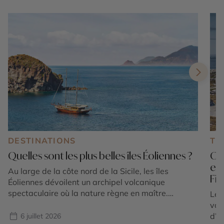
DESTINATIONS
TE
Quelles sont les plus belles îles Éoliennes ?
Où 
en
Au large de la côte nord de la Sicile, les îles
Fi
Éoliennes dévoilent un archipel volcanique
spectaculaire où la nature règne en maître.
Le 
Composé de sept îles principales classées au
vac
patrimoine mondial de l'UNESCO, cet écrin
d’é
6 juillet 2026