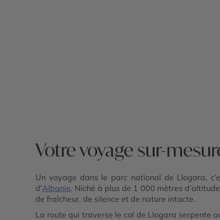
- Péninsule de Karaburun et parc marin 
Riviera albanaise - Butrint - Lac de Shk
- Parc national de Divjakë-Karavasta -
Apollonia - Château de Rozafa - Parc
national de Theth - Alpes albanaises
Votre voyage sur-mesure
Un voyage dans le parc national de Llogara, c’e
d’
Albanie
. Niché à plus de 1 000 mètres d’altitude,
de fraîcheur, de silence et de nature intacte.
La route qui traverse le col de Llogara serpente 