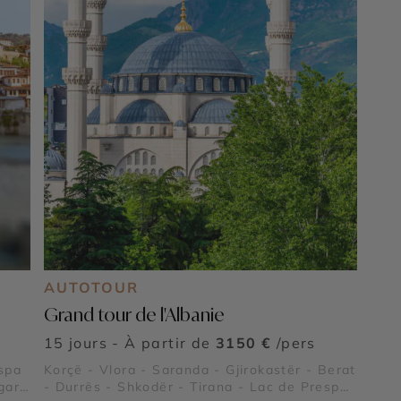
AUTOTOUR
Grand tour de l'Albanie
15 jours - À partir de
3150 €
/pers
espa
Korçë - Vlora - Saranda - Gjirokastër - Berat
gara
- Durrës - Shkodër - Tirana - Lac de Prespa