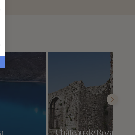
tir !
pa
Château de Rozafa