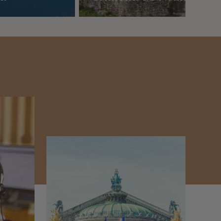
Nos 2 idées voyage
n