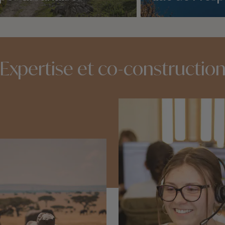
idées voyage
Nos 2 idées voyage
Expertise et co-constructio