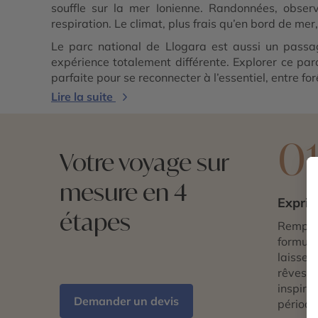
souffle sur la mer Ionienne. Randonnées, obser
respiration. Le climat, plus frais qu’en bord de mer
Le parc national de Llogara est aussi un passa
expérience totalement différente. Explorer ce par
parfaite pour se reconnecter à l’essentiel, entre forêt
Lire la suite
0
Votre voyage sur
mesure en 4
Exprim
étapes
Remplis
formulai
laissez 
rêves d
inspira
Demander un devis
période