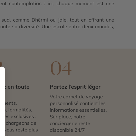
ment contemplation : ici, chaque moment est une
 sud, comme Dhërmi ou Jale, tout en offrant une
 toute sa diversité. Une escale entre deux mondes,
3
04
ez en toute
Partez l’esprit léger
té
Votre carnet de voyage
ements,
personnalisé contient les
ts, formalités,
informations essentielles.
nces exclusives :
Sur place, notre
us chargeons de
conciergerie reste
 ne vous reste plus
disponible 24/7