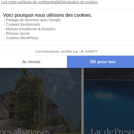
qu’à par
é de Parc national de Llogara
pes albanaises
Lac de Pres