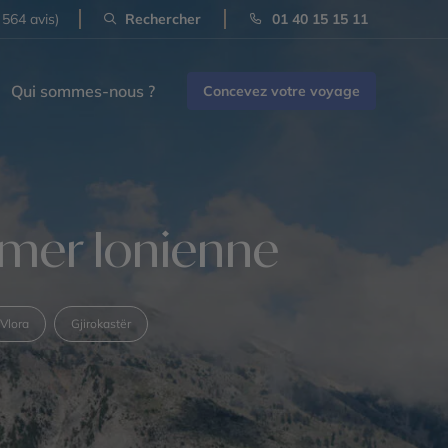
 564 avis)
Rechercher
01 40 15 15 11
Qui sommes-nous ?
Concevez votre voyage
a mer Ionienne
Vlora
Gjirokastër