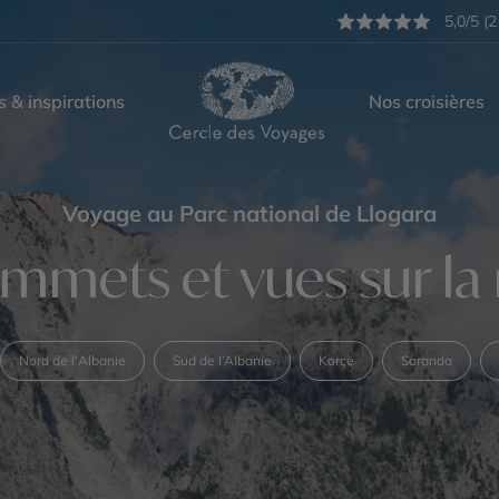
5,0/5 (2
s & inspirations
Nos croisières
Voyage au Parc national de Llogara
ommets et vues sur l
Nord de l'Albanie
Sud de l’Albanie
Korçë
Saranda