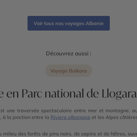
-
- Gorges de Osum - Parc national de Llogara
odra
- Péninsule de Karaburun et parc marin -
Riviera albanaise - Butrint - Lac de Shkodra
- Parc national de Divjakë-Karavasta -
Voir tous nos voyages Albanie
Apollonia - Château de Rozafa - Parc
national de Theth - Alpes albanaises
Découvrez aussi :
Voyage Balkans
 en Parc national de Llogara
st une traversée spectaculaire entre mer et montagne, au
 à la jonction entre la
Riviera albanaise
et les Alpes côtière
au milieu des forêts de pins noirs, de sapins et de hêtres, 