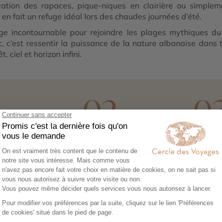
vation des rapaces, pique-niques en clairière ou simple
, en fait un refuge idéal lors des chaudes journées d’été.
ge incontournable pour rejoindre les plages mythiques du
c, c’est ressentir la puissance de la nature albanaise dans
, ciel et horizon infini.
1
02
0
ez vos envies
Co-construisez votre
Réserv
itinéraire
séréni
sez notre
Échangez avec un
Héberg
re en ligne et
conseiller-expert pour
transpor
libre cours à vos
créer un voyage à votre
expérie
e voyage :
image, adapté à vos
nous no
tions, budget,
envies et à votre rythme.
tout. Il
 idéale…