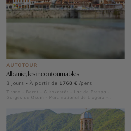
AUTOTOUR
Albanie, les incontournables
8 jours - À partir de
1760 €
/pers
Tirana - Berat - Gjirokastër - Lac de Prespa -
Gorges de Osum - Parc national de Llogara -
Péninsule de Karaburun et parc marin - Riviera
albanaise - Butrint - Lac de Shkodra - Parc
national de Divjakë-Karavasta - Apollonia -
Château de Rozafa - Parc national de Theth -
Alpes albanaises