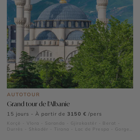
AUTOTOUR
Grand tour de l'Albanie
15 jours - À partir de
3150 €
/pers
Korçë - Vlora - Saranda - Gjirokastër - Berat -
Durrës - Shkodër - Tirana - Lac de Prespa - Gorges
de Osum - Parc national de Llogara - Péninsule de