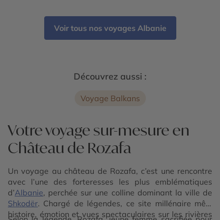
Karaburun et parc marin - Riviera albanaise -
Butrint - Lac de Shkodra - Parc national de
Divjakë-Karavasta - Apollonia - Château de Rozafa
Voir tous nos voyages Albanie
- Parc national de Theth - Alpes albanaises
Découvrez aussi :
Voyage Balkans
Votre voyage sur-mesure en
Château de Rozafa
Un voyage au château de Rozafa, c’est une rencontre
avec l’une des forteresses les plus emblématiques
d’
Albanie
, perchée sur une colline dominant la ville de
Shkodër
. Chargé de légendes, ce site millénaire mêle
histoire, émotion et vues spectaculaires sur les rivières
Selon la légende, Rozafa, jeune femme sacrifiée pour