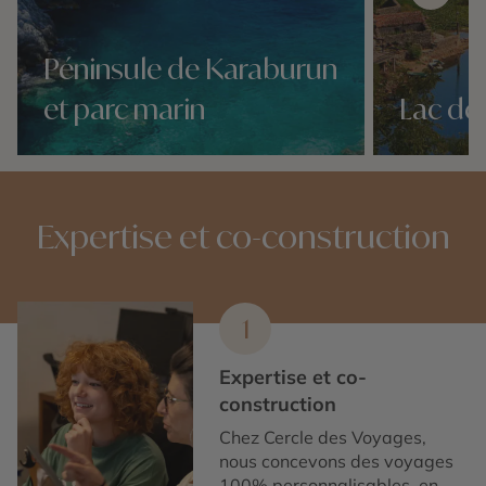
Péninsule de Karaburun
et parc marin
Lac de
Nos 3 idées voyage
Nos 3 idées vo
Expertise et co-construction
1
Expertise et co-
construction
Chez Cercle des Voyages,
nous concevons des voyages
100% personnalisables, en