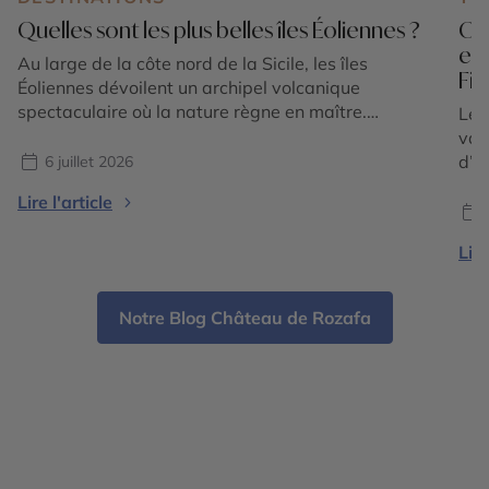
Quelles sont les plus belles îles Éoliennes ?
Où 
en
Au large de la côte nord de la Sicile, les îles
Fi
Éoliennes dévoilent un archipel volcanique
spectaculaire où la nature règne en maître.
Le 
Composé de sept îles principales classées au
vac
patrimoine mondial de l'UNESCO, cet écrin
d’é
6 juillet 2026
méditerranéen séduit par la diversité de ses
tou
Lire l'article
paysages : plages de sable noir, falaises de lave,
sédu
villages aux maisons […]
l’E
Lire
où 
offr
Notre Blog Château de Rozafa