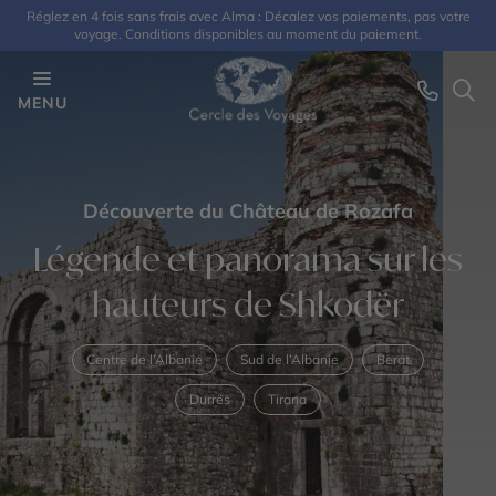
Réglez en 4 fois sans frais avec Alma : Décalez vos paiements, pas votre
voyage. Conditions disponibles au moment du paiement.
MENU
Découverte du Château de Rozafa
Légende et panorama sur les
hauteurs de Shkodër
Centre de l’Albanie
Sud de l’Albanie
Berat
Durrës
Tirana