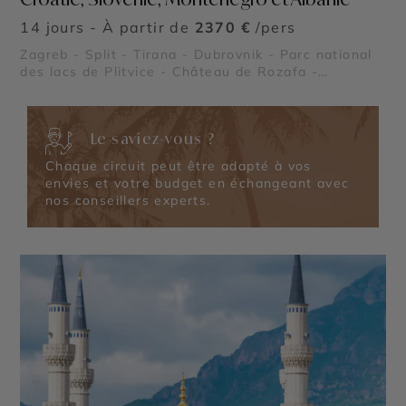
14 jours - À partir de
2370 €
/pers
Zagreb - Split - Tirana - Dubrovnik - Parc national
des lacs de Plitvice - Château de Rozafa -
Forteresses de Dubrovnik - Parc national de Mljet -
Palais de Dioclétien - Parc national de Krka - Parc
national de Biogradska Gora - Parc du Lovcen
Le saviez-vous ?
Chaque circuit peut être adapté à vos
envies et votre budget en échangeant avec
nos conseillers experts.