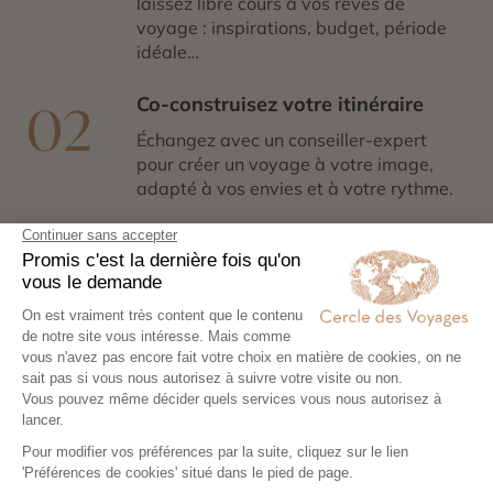
laissez libre cours à vos rêves de
voyage : inspirations, budget, période
idéale…
Co-construisez votre itinéraire
02
Échangez avec un conseiller-expert
pour créer un voyage à votre image,
adapté à vos envies et à votre rythme.
Réservez en toute sérénité
03
Hébergements, transports, formalités,
expériences exclusives : nous nous
chargeons de tout. Il ne vous reste plus
qu’à partir !
Partez l’esprit léger
04
Votre carnet de voyage personnalisé
contient les informations essentielles.
Sur place, notre conciergerie reste