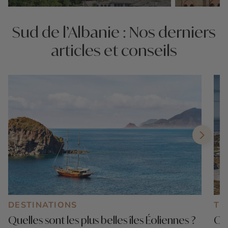
Nos 4 idées voyage
Nos 4 idées vo
Sud de l’Albanie : Nos derniers
articles et conseils
DESTINATIONS
TE
Quelles sont les plus belles îles Éoliennes ?
Où 