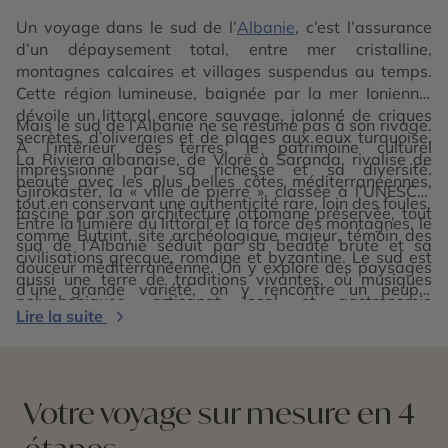
Un voyage dans le sud de l’
Albanie
, c’est l’assurance
d’un dépaysement total, entre mer cristalline,
montagnes calcaires et villages suspendus au temps.
Cette région lumineuse, baignée par la mer Ionienne,
dévoile un littoral encore sauvage, jalonné de criques
Mais le sud de l’Albanie ne se résume pas à son rivage.
secrètes, d’oliveraies et de plages aux eaux turquoise.
À l’intérieur des terres, le patrimoine culturel
La Riviera albanaise, de Vlorë à Saranda, rivalise de
impressionne par sa richesse et sa diversité.
beauté avec les plus belles côtes méditerranéennes,
Gjirokastër, la « ville de pierre », classée à l’UNESCO,
tout en conservant une authenticité rare, loin des foules.
fascine par son architecture ottomane préservée, tout
Entre la lumière du littoral et la force des montagnes, le
comme Butrint, site archéologique majeur, témoin des
sud de l’Albanie séduit par sa beauté brute et sa
civilisations grecque, romaine et byzantine. Le sud est
douceur méditerranéenne. On y explore des paysages
aussi une terre de traditions vivantes, où musiques
d’une grande variété, on y rencontre un peuple
polyphoniques, artisanat local et gastronomie
chaleureux, et l’on savoure chaque instant comme une
Lire la suite
généreuse racontent l’âme du pays.
promesse de liberté. C’est une région de contrastes et
de poésie, idéale pour un voyage entre culture, nature
et détente, au rythme du soleil et des embruns.
Votre voyage sur mesure en 4