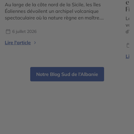
en
Au large de la côte nord de la Sicile, les îles
Fi
Éoliennes dévoilent un archipel volcanique
spectaculaire où la nature règne en maître.
Le 
Composé de sept îles principales classées au
vac
patrimoine mondial de l'UNESCO, cet écrin
d’é
6 juillet 2026
méditerranéen séduit par la diversité de ses
tou
Lire l'article
paysages : plages de sable noir, falaises de lave,
sédu
villages aux maisons […]
l’E
Lire
où 
offr
Notre Blog Sud de l’Albanie