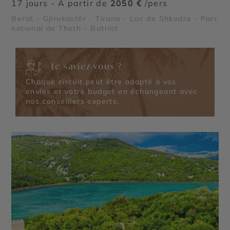
17 jours - À partir de
2050 €
/pers
Berat - Gjirokastër - Tirana - Lac de Shkodra - Parc
national de Theth - Butrint
Le saviez-vous ?
Chaque circuit peut être adapté à vos
envies et votre budget en échangeant avec
nos conseillers experts.