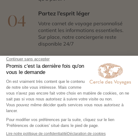
Partez l’esprit léger
04
Votre carnet de voyage personnalisé
contient les informations essentielles.
Sur place, notre conciergerie reste
disponible 24/7
Demander un devis
Ces destinations pourraient
aussi vous plaire