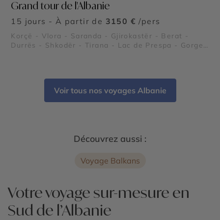
Grand tour de l'Albanie
15 jours - À partir de
3150 €
/pers
Korçë - Vlora - Saranda - Gjirokastër - Berat -
Durrës - Shkodër - Tirana - Lac de Prespa - Gorges
de Osum - Parc national de Llogara - Péninsule de
Karaburun et parc marin - Riviera albanaise -
Butrint - Lac de Shkodra - Parc national de
Divjakë-Karavasta - Apollonia - Château de Rozafa
Voir tous nos voyages Albanie
- Parc national de Theth - Alpes albanaises
Découvrez aussi :
Voyage Balkans
Votre voyage sur-mesure en
Sud de l’Albanie