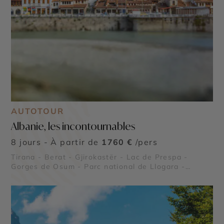
AUTOTOUR
Albanie, les incontournables
8 jours - À partir de
1760 €
/pers
Tirana - Berat - Gjirokastër - Lac de Prespa -
Gorges de Osum - Parc national de Llogara -
Péninsule de Karaburun et parc marin - Riviera
albanaise - Butrint - Lac de Shkodra - Parc
national de Divjakë-Karavasta - Apollonia -
Château de Rozafa - Parc national de Theth -
Alpes albanaises