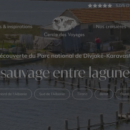
5,0/5 (2
s & inspirations
Nos croisières
écouverte du Parc national de Divjakë-Karavas
auvage entre lagune
Nord de l'Albanie
Sud de l’Albanie
Tirana
Berat
Durrë