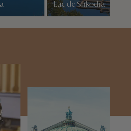
pa
Lac de Shkodra
Nos 2 idées voyage
n