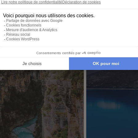
envies et à votre rythme.
tout. Il
 idéale…
qu’à par
é de Parc national de Divjak