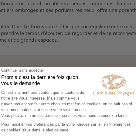
En barque ou à pied, on observe hérons, cormorans, flamant
entiers ombragés et ses parfums résineux, offre une parenth
l de Divjakë-Karavasta séduit par son équilibre entre mer, f
 prendre le temps d’écouter, de regarder et de se reconnecter
isme et de grands espaces.
1
02
0
ez vos envies
Co-construisez votre
Réserv
itinéraire
séréni
sez notre
Échangez avec un
Héberg
re en ligne et
conseiller-expert pour
transpor
libre cours à vos
créer un voyage à votre
expérie
e voyage :
image, adapté à vos
nous no
tions, budget,