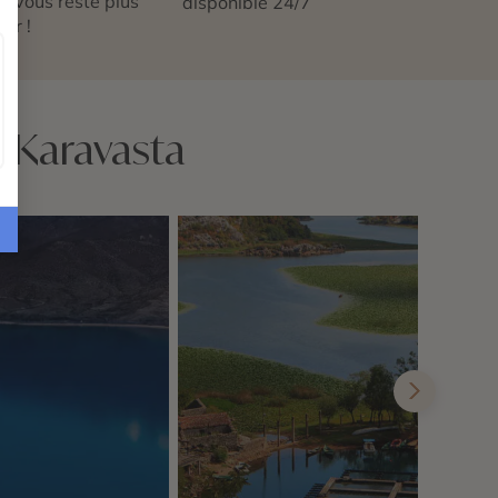
 ne vous reste plus
disponible 24/7
tir !
ë-Karavasta