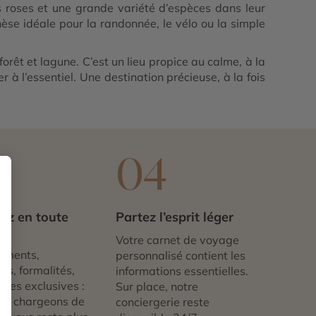
s roses et une grande variété d’espèces dans leur
èse idéale pour la randonnée, le vélo ou la simple
orêt et lagune. C’est un lieu propice au calme, à la
 à l’essentiel. Une destination précieuse, à la fois
3
04
ez en toute
Partez l’esprit léger
té
Votre carnet de voyage
ements,
personnalisé contient les
ts, formalités,
informations essentielles.
nces exclusives :
Sur place, notre
us chargeons de
conciergerie reste