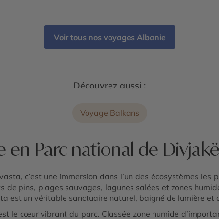
-
- Gorges de Osum - Parc national de Llogara
odra
- Péninsule de Karaburun et parc marin -
Riviera albanaise - Butrint - Lac de Shkodra
- Parc national de Divjakë-Karavasta -
Voir tous nos voyages Albanie
Apollonia - Château de Rozafa - Parc
national de Theth - Alpes albanaises
Découvrez aussi :
Voyage Balkans
 en Parc national de Divjak
asta, c’est une immersion dans l’un des écosystèmes les pl
êts de pins, plages sauvages, lagunes salées et zones humid
a est un véritable sanctuaire naturel, baigné de lumière et d
st le cœur vibrant du parc. Classée zone humide d’importan