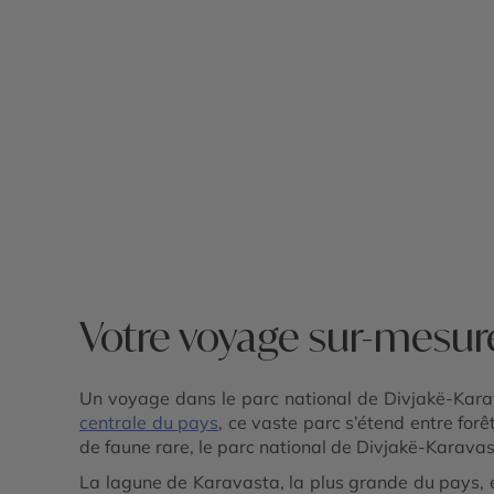
- Péninsule de Karaburun et parc marin 
Riviera albanaise - Butrint - Lac de Shk
- Parc national de Divjakë-Karavasta -
Apollonia - Château de Rozafa - Parc
national de Theth - Alpes albanaises
Votre voyage sur-mesure
Un voyage dans le parc national de Divjakë-Karav
centrale du pays
, ce vaste parc s’étend entre for
de faune rare, le parc national de Divjakë-Karavast
La lagune de Karavasta, la plus grande du pays, e