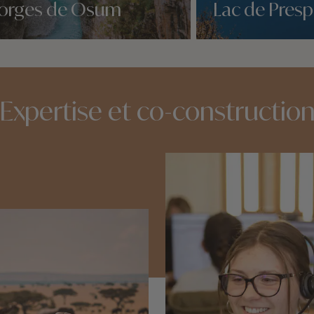
orges de Osum
Lac de Pres
idées voyage
Nos 2 idées voyage
Expertise et co-constructio