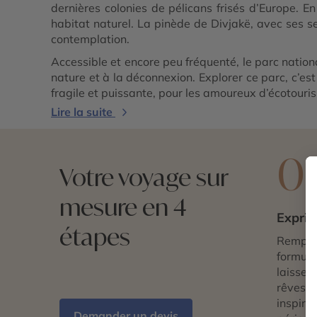
dernières colonies de pélicans frisés d’Europe. 
habitat naturel. La pinède de Divjakë, avec ses s
contemplation.
Accessible et encore peu fréquenté, le parc nationa
nature et à la déconnexion. Explorer ce parc, c’est
fragile et puissante, pour les amoureux d’écotour
Lire la suite
0
Votre voyage sur
mesure en 4
Exprim
étapes
Remplis
formulai
laissez 
rêves d
inspira
Demander un devis