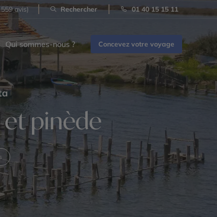
 559 avis)
Rechercher
01 40 15 15 11
Qui sommes-nous ?
Concevez votre voyage
ta
 et pinède
s