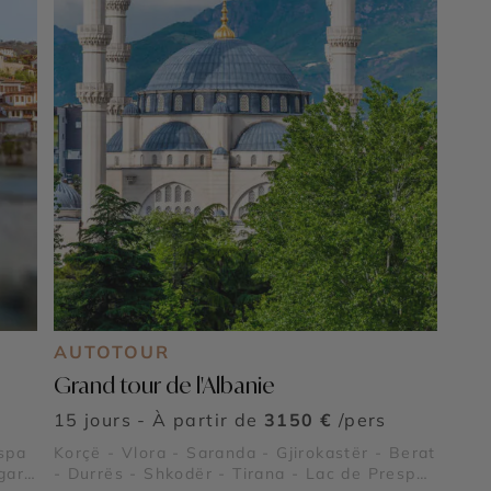
AUTOTOUR
Grand tour de l'Albanie
15 jours - À partir de
3150 €
/pers
espa
Korçë - Vlora - Saranda - Gjirokastër - Berat
gara
- Durrës - Shkodër - Tirana - Lac de Prespa