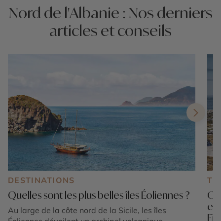
Nord de l'Albanie : Nos derniers
articles et conseils
DESTINATIONS
TE
Quelles sont les plus belles îles Éoliennes ?
Où 
en
Au large de la côte nord de la Sicile, les îles
Fi