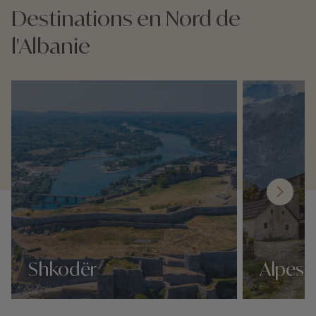
Destinations en Nord de
l'Albanie
Shkodër
Alpes 
Nos 2 idées voyage
Nos 2 idées vo