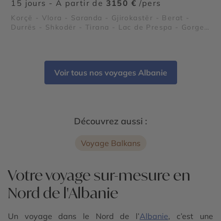
15 jours - À partir de
3150 €
/pers
Korçë - Vlora - Saranda - Gjirokastër - Berat -
Durrës - Shkodër - Tirana - Lac de Prespa - Gorges
de Osum - Parc national de Llogara - Péninsule de
Karaburun et parc marin - Riviera albanaise -
Butrint - Lac de Shkodra - Parc national de
Divjakë-Karavasta - Apollonia - Château de Rozafa
Voir tous nos voyages Albanie
- Parc national de Theth - Alpes albanaises
Découvrez aussi :
Voyage Balkans
Votre voyage sur-mesure en
Nord de l'Albanie
Un voyage dans le Nord de l’
Albanie
, c’est une