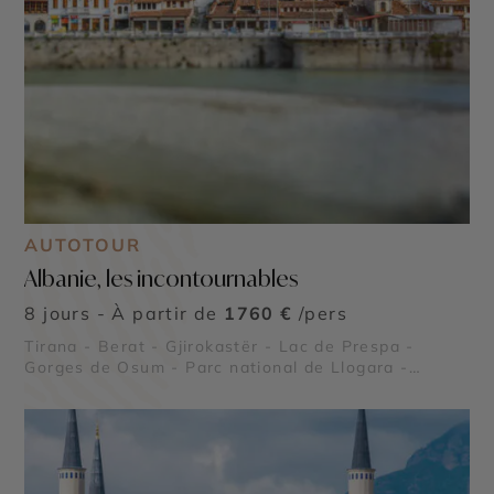
AUTOTOUR
Albanie, les incontournables
8 jours - À partir de
1760 €
/pers
Tirana - Berat - Gjirokastër - Lac de Prespa -
Gorges de Osum - Parc national de Llogara -
Péninsule de Karaburun et parc marin - Riviera
albanaise - Butrint - Lac de Shkodra - Parc
national de Divjakë-Karavasta - Apollonia -
Château de Rozafa - Parc national de Theth -
Alpes albanaises