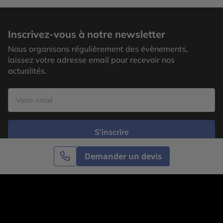
Inscrivez-vous à notre newsletter
Nous organisons régulièrement des évènements,
laissez votre adresse email pour recevoir nos
actualités.
S’inscrire
Demander un devis
Cercle des Voyages est une agence de voyage
spécialisée dans le sur-mesure, appartenant au groupe
Cercle des Vacances. Grâce à notre expertise et notre
passion du voyage, nous sommes là pour vous aider à
réaliser le voyage de vos rêves. Notre équipe est à