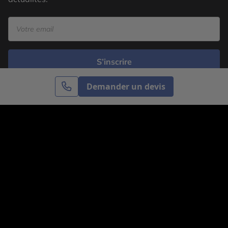
S’inscrire
Demander un devis
Cercle des Voyages est une agence de voyage
spécialisée dans le sur-mesure, appartenant au groupe
Cercle des Vacances. Grâce à notre expertise et notre
passion du voyage, nous sommes là pour vous aider à
réaliser le voyage de vos rêves. Notre équipe est à
votre écoute pour créer le voyage qui vous ressemble.
Co-concevez votre voyage