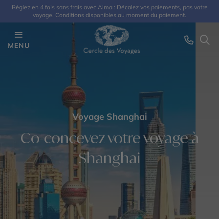
Réglez en 4 fois sans frais avec Alma : Décalez vos paiements, pas votre
voyage. Conditions disponibles au moment du paiement.
MENU
Voyage Shanghai
Co-concevez votre voyage à
Shanghai