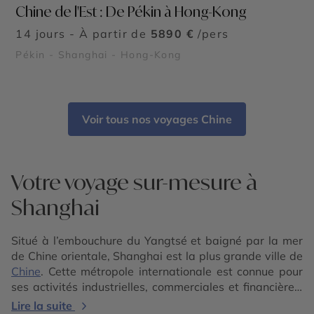
Chine de l'Est : De Pékin à Hong-Kong
14 jours - À partir de
5890 €
/pers
Pékin - Shanghai - Hong-Kong
Voir tous nos voyages Chine
Votre voyage sur-mesure à
Shanghai
Situé à l’embouchure du Yangtsé et baigné par la mer
de Chine orientale, Shanghai est la plus grande ville de
Chine
. Cette métropole internationale est connue pour
ses activités industrielles, commerciales et financières,
les facilités des transports, ses riches ressources
Lire la suite