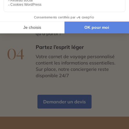
Réservez en toute sérénité
03
Hébergements, transports, formalités,
expériences exclusives : nous nous
chargeons de tout. Il ne vous reste plus
qu’à partir !
Partez l’esprit léger
04
Votre carnet de voyage personnalisé
contient les informations essentielles.
Sur place, notre conciergerie reste
disponible 24/7
Demander un devis