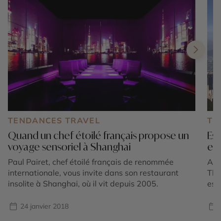
TENDANCES TRAVEL
TE
Quand un chef étoilé français propose un
Es
voyage sensoriel à Shanghai
enf
Paul Pairet, chef étoilé français de renommée
Apr
internationale, vous invite dans son restaurant
Tha
insolite à Shanghai, où il vit depuis 2005.
esc
mar
liv
24 janvier 2018
réus