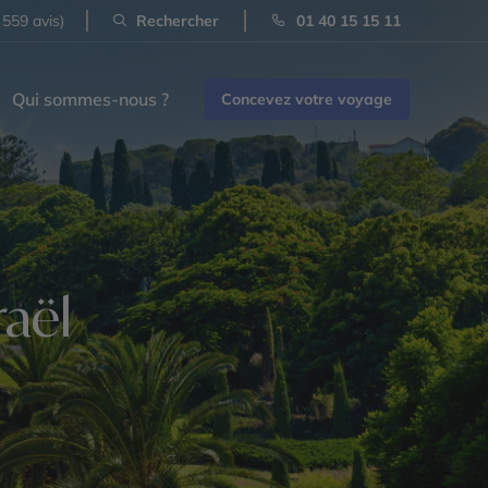
 559 avis)
Rechercher
01 40 15 15 11
Qui sommes-nous ?
Concevez votre voyage
raël