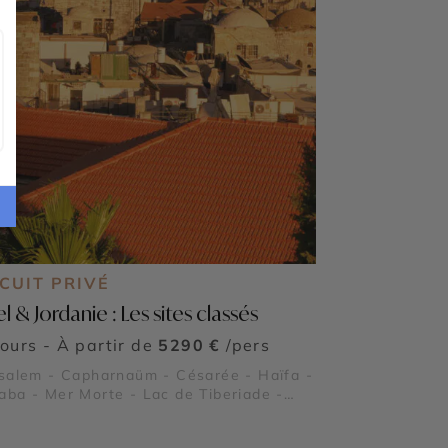
CUIT PRIVÉ
el & Jordanie : Les sites classés
jours - À partir de
5290 €
/pers
salem - Capharnaüm - Césarée - Haïfa -
ba - Mer Morte - Lac de Tiberiade -
léem - Nazareth - Déserts d'Israël