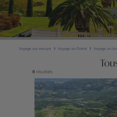
Voyage sur mesure
Voyage en Orient
Voyage en Is
Tou
8
résultats