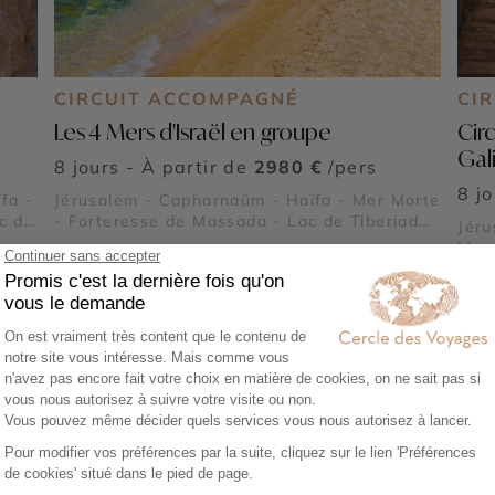
CIRCUIT ACCOMPAGNÉ
CI
Les 4 Mers d'Israël en groupe
Cir
Gal
8 jours - À partir de
2980 €
/pers
8 j
fa -
Jérusalem - Capharnaüm - Haïfa - Mer Morte
c de
- Forteresse de Massada - Lac de Tiberiade
Jéru
ts
- Bethléem - Nazareth - Déserts d'Israël
Mer 
Tibe
d'Is