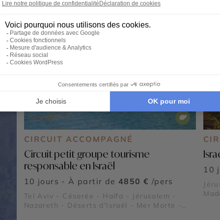
CIRCUIT ACCOMPAGNÉ
CIR
Circuit petit groupe tourisme
Isra
responsable en Israël
10 
10 jours - À partir de
4850 €
/pers
Jéru
Mada
Tel Aviv - Césarée - Haïfa - Jérusalem -
Beth
Nazareth - Déserts d'Israël - Mer Morte -
Bethléem