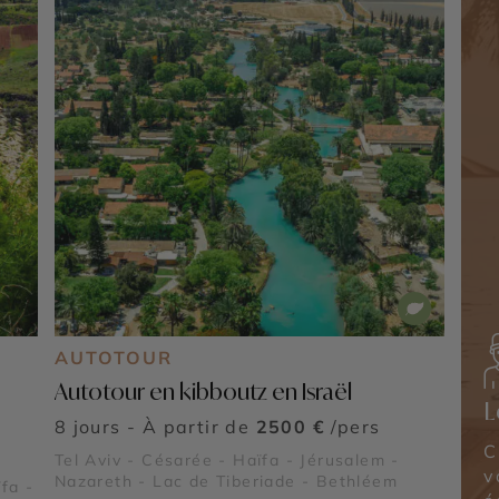
AUTOTOUR
Autotour en kibboutz en Israël
L
8 jours - À partir de
2500 €
/pers
C
Tel Aviv - Césarée - Haïfa - Jérusalem -
v
Nazareth - Lac de Tiberiade - Bethléem
fa -