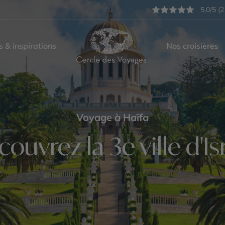
5,0/5 (2
s & inspirations
Nos croisières
Voyage à Haïfa
ouvrez la 3e ville d'Is