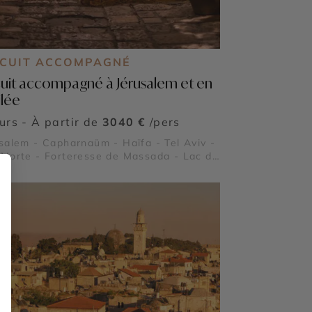
RCUIT ACCOMPAGNÉ
cuit accompagné à Jérusalem et en
ilée
ours - À partir de
3040 €
/pers
salem - Capharnaüm - Haïfa - Tel Aviv -
Morte - Forteresse de Massada - Lac de
riade - Nazareth - Bethléem - Déserts
raël