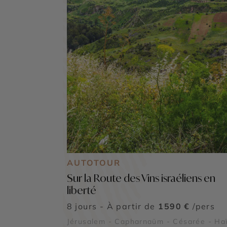
AUTOTOUR
Sur la Route des Vins israéliens en
liberté
8 jours - À partir de
1590 €
/pers
Jérusalem - Capharnaüm - Césarée - Haï