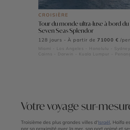
CROISIÈRE
Tour du monde ultra-luxe à bord du
Seven Seas Splendor
128 jours - À partir de
71000 €
/pe
Miami - Los Angeles - Honolulu - Sydney
Cairns - Darwin - Kuala Lumpur - Penan
Colombo - Mascate - Dubaï - Abu Dhabi 
Djeddah - Louxor - Aqaba - Haïfa -
Jérusalem - Rhodes - Athènes - Rome -
Moorea - Tahiti - Huahine - Raiatea
Votre voyage sur-mesur
Troisième des plus grandes villes d‘
Israël
, Haïfa e
par sa proximité avec la mer, son port animé et 