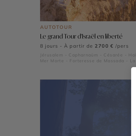
AUTOTOUR
Le grand Tour d'Israël en liberté
8 jours - À partir de
2700 €
/pers
Jérusalem - Capharnaüm - Césarée - Haï
Mer Morte - Forteresse de Massada - La
Tiberiade - Bethléem - Nazareth - Déser
d'Israël