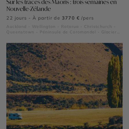
Sur les traces des Maoris : trois semaines en
Nouvelle-Zélande
22 jours - À partir de
3770 €
/pers
Auckland - Wellington - Rotorua - Christchurch -
Queenstown - Péninsule de Coromandel - Glacier
Franz Josef