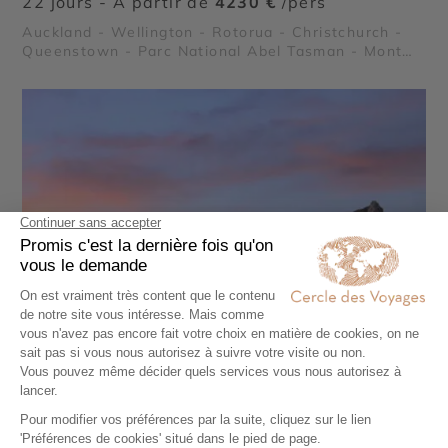
22 jours - À partir de
4230 €
/pers
Auckland - Wellington - Rotorua - Christchurch -
Queenstown - Parc National Abel Tasman - Mont
Cook - Parc National du Tongariro