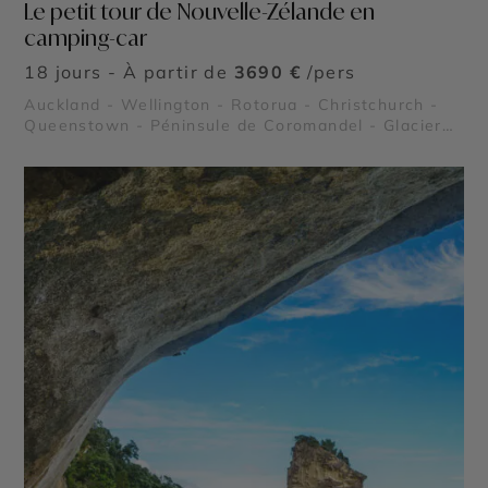
Le petit tour de Nouvelle-Zélande en
camping-car
18 jours - À partir de
3690 €
/pers
Auckland - Wellington - Rotorua - Christchurch -
Queenstown - Péninsule de Coromandel - Glacier
Franz Josef