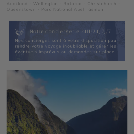
Auckland - Wellington - Rotorua - Christchurch -
Queenstown - Parc National Abel Tasman
Notre conciergerie 24H/24, 7J/7
Nos concierges sont à votre disposition pour
rendre votre voyage inoubliable et gérer les
éventuels imprévus ou demandes sur place.