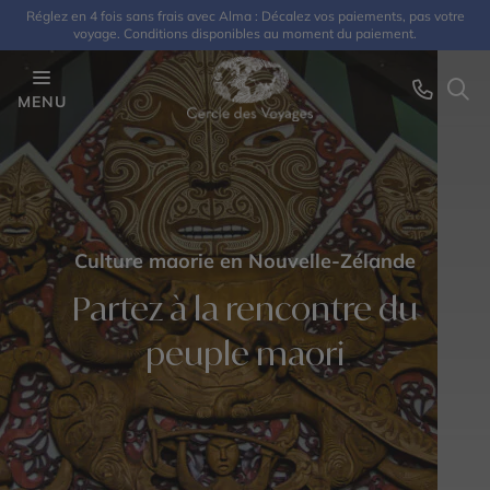
Réglez en 4 fois sans frais avec Alma : Décalez vos paiements, pas votre
voyage. Conditions disponibles au moment du paiement.
MENU
Culture maorie en Nouvelle-Zélande
Partez à la rencontre du
peuple maori