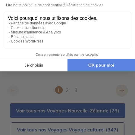
AUTOTOUR
Balade romantique au pays des kiwis
22 jours - À partir de
5140 €
/pers
Auckland - Dunedin - Wellington - Rotorua -
Christchurch - Queenstown - Péninsule de
Coromandel - Glacier Franz Josef
←
→
1
2
3
Voir tous nos Voyages Nouvelle-Zélande (23)
Voir tous nos Voyages Voyage culturel (347)