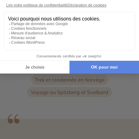
Voyage Norvège hiver
Croisières en Europe du Nord
Circuits accompagnés en Europe
Road Trip en Scandinavie
Road Trip en Europe du nord
Road Trip dans le Sud de la Norvège
Trek et randonnée en Norvège
Voyage au Spitzberg et Svalbard