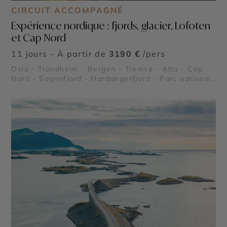
CIRCUIT ACCOMPAGNÉ
Expérience nordique : fjords, glacier, Lofoten
et Cap Nord
11 jours - À partir de
3190 €
/pers
Oslo - Trondheim - Bergen - Tromsø - Alta - Cap
Nord - Sognefjord - Hardangerfjord - Parc national
de Jostedalsbreen