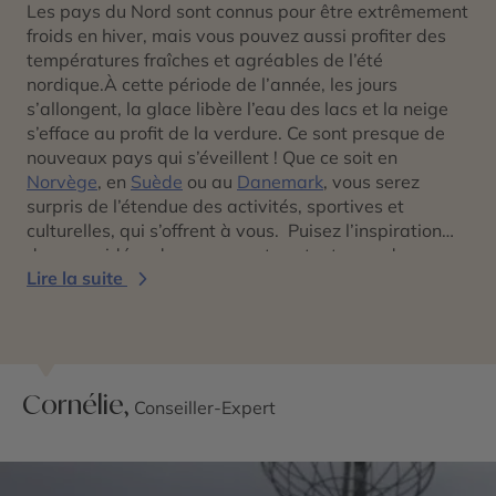
Les pays du Nord sont connus pour être extrêmement
froids en hiver, mais vous pouvez aussi profiter des
températures fraîches et agréables de l’été
nordique.À cette période de l’année, les jours
s’allongent, la glace libère l’eau des lacs et la neige
s’efface au profit de la verdure. Ce sont presque de
nouveaux pays qui s’éveillent ! Que ce soit en
Norvège
, en
Suède
ou au
Danemark
, vous serez
surpris de l’étendue des activités, sportives et
culturelles, qui s’offrent à vous. Puisez l’inspiration
dans nos idées de voyages et contactez un de nos
Lire la suite
spécialistes Scandinavie pour co-concevoir ensemble
un voyage qui vous ressemble à 100%.
Cornélie,
Conseiller-Expert