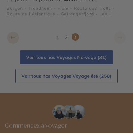
Bergen - Trondheim - Flam - Route des Trolls -
Route de l'Atlantique - Geirangerfjord - Les
Stavkirke
←
→
1
2
3
Voir tous nos Voyages Norvège (31)
Voir tous nos Voyages Voyage été (258)
Commencez à voyager