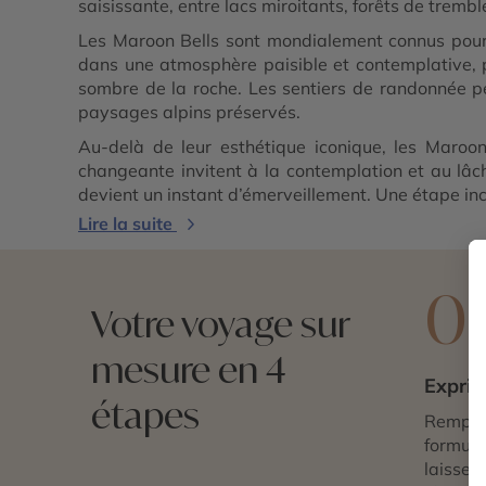
saisissante, entre lacs miroitants, forêts de tremble
Les Maroon Bells sont mondialement connus pour l
dans une atmosphère paisible et contemplative, p
sombre de la roche. Les sentiers de randonnée pe
paysages alpins préservés.
Au-delà de leur esthétique iconique, les Maroon
changeante invitent à la contemplation et au lâch
devient un instant d’émerveillement. Une étape in
Lire la suite
0
Votre voyage sur
mesure en 4
Exprim
étapes
Remplis
formulai
laissez 