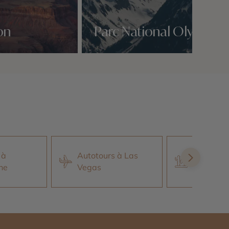
on
Parc National Olympic
Nos 2 idées voyage
 à
Autotours à Las
Road trip
ne
Vegas
Arizona