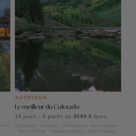
AUTOTOUR
Le meilleur du Colorado
15 jours - À partir de
3090 €
/pers
n of
Colorado - Denver - Rocheuses américaines
- Mesa Verde - Maroon Bells - Parc National