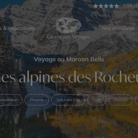
5,0/5 (2
s & inspirations
Nos croisières
Voyage au Maroon Bells
nes alpines des Roche
buquerque
Phoenix
Salt Lake City
Utah
Arizona