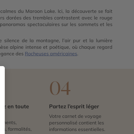
calmes du Maroon Lake. Ici, la découverte se fait
urs dorées des trembles contrastent avec le rouge
s panoramas spectaculaires sur les sommets et les
 silence de la montagne, l’air pur et la lumière
thèse alpine intense et poétique, où chaque regard
légance des
Rocheuses américaines
.
3
04
ez en toute
Partez l’esprit léger
té
Votre carnet de voyage
ements,
personnalisé contient les
ts, formalités,
informations essentielles.