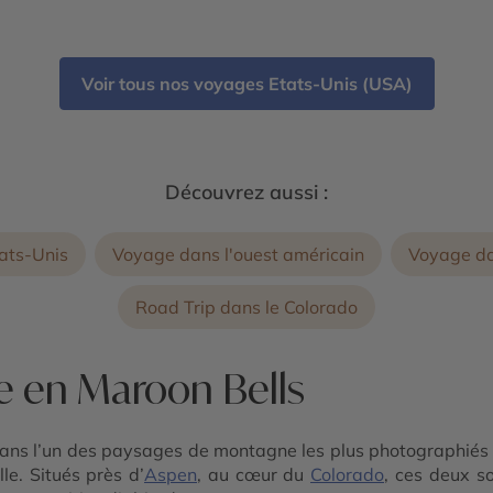
ack
de Great Sand Dunes - Parc National Black
Canyon of the Gunnison - Garden of the
Gods - Parc National Rocky Mountain
Voir tous nos voyages Etats-Unis (USA)
Découvrez aussi :
ats-Unis
Voyage dans l'ouest américain
Voyage da
Road Trip dans le Colorado
e en Maroon Bells
ans l’un des paysages de montagne les plus photographiés
le. Situés près d’
Aspen
, au cœur du
Colorado
, ces deux 