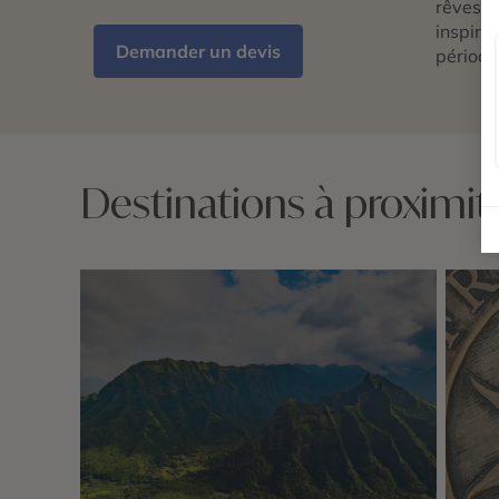
rêves d
inspira
Demander un devis
période
Destinations à proximit