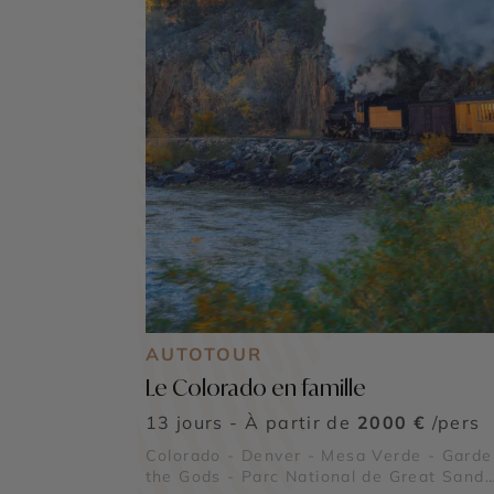
AUTOTOUR
Le Colorado en famille
13 jours - À partir de
2000 €
/pers
Colorado - Denver - Mesa Verde - Garde
the Gods - Parc National de Great Sand