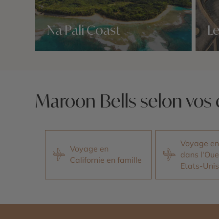
Na Pali Coast
Le
Nos 2 idées voyage
Nos 2 
Maroon Bells selon vos 
Voyage en
Voyage en
dans l'Oue
Californie en famille
Etats-Unis