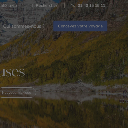
 563 avis)
Rechercher
01 40 15 15 11
Qui sommes-nous ?
Concevez votre voyage
uses
Nouveau-Mexique