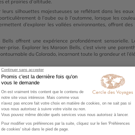
s et prairies d’altitude.
eurs silhouettes majestueuses se reflétant dans les eaux 
articulièrement à l’aube ou à l’automne, lorsque les coule
rmettent d’explorer les vallées environnantes, offrant de
 Bells offrent une expérience profondément sensorielle. Le
er-prise. Explorer les Maroon Bells, c’est vivre une paren
contournable du Colorado, incarnant toute la grandeur et l’é
1
02
0
ez vos envies
Co-construisez votre
Réserv
itinéraire
séréni
sez notre
Échangez avec un
Héberg
re en ligne et
conseiller-expert pour
transpor
libre cours à vos