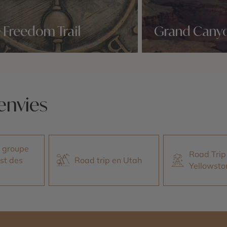
 Freedom Trail
Grand Cany
idées voyage
Nos 2 idées voyage
envies
 groupe
Road Trip
st des
Road trip en Utah
Yellowsto