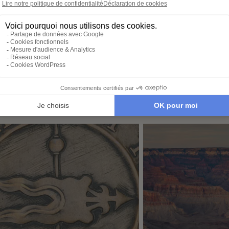
créer un voyage à votre
expérie
e voyage :
image, adapté à vos
nous no
tions, budget,
envies et à votre rythme.
tout. Il
 idéale…
qu’à par
é de Maroon Bells