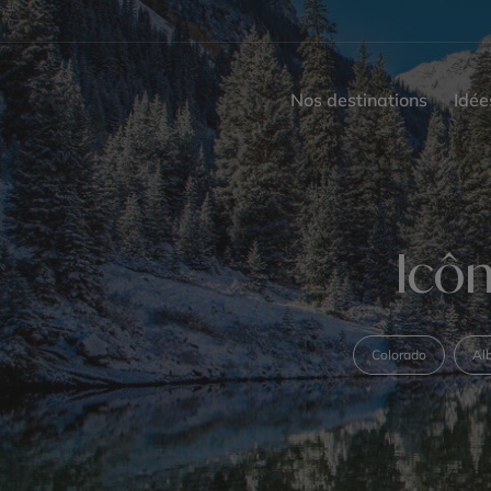
Nos destinations
Idée
Icô
Colorado
Al