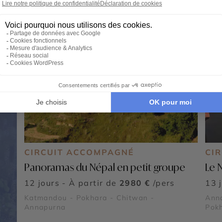
CIRCUIT ACCOMPAGNÉ
CIR
Panoramas du Népal en petit groupe
Le 
12 jours - À partir de
2980 €
/pers
13 
Katmandou - Pokhara - Chitwan -
Ann
Annapurna
Pok