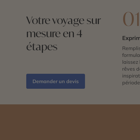
0
Votre voyage sur
mesure en 4
Exprim
étapes
Remplis
formulai
laissez 
rêves d
inspira
Demander un devis
période