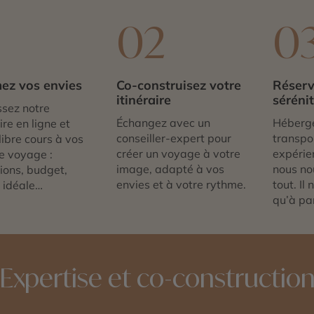
1
02
0
ez vos envies
Co-construisez votre
Réserv
itinéraire
séréni
sez notre
Échangez avec un
Héberg
re en ligne et
conseiller-expert pour
transpor
libre cours à vos
créer un voyage à votre
expérie
e voyage :
image, adapté à vos
nous no
tions, budget,
envies et à votre rythme.
tout. Il
 idéale…
qu’à par
Expertise et co-constructio