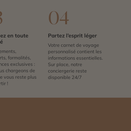
3
04
ez en toute
Partez l’esprit léger
té
Votre carnet de voyage
ements,
personnalisé contient les
ts, formalités,
informations essentielles.
nces exclusives :
Sur place, notre
us chargeons de
conciergerie reste
 ne vous reste plus
disponible 24/7
tir !
n