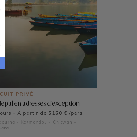
CUIT PRIVÉ
Népal en adresses d'exception
jours - À partir de
5160 €
/pers
apurna - Katmandou - Chitwan -
hara