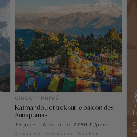
CIRCUIT PRIVÉ
Katmandou et trek sur le balcon des
L
Annapurnas
C
16 jours - À partir de
2790 €
/pers
v
Annapurna - Katmandou - Bandipur -