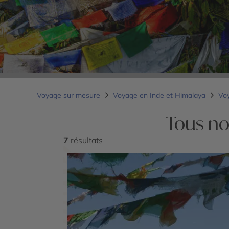
Voyage sur mesure
Voyage en Inde et Himalaya
Vo
Tous no
7
résultats