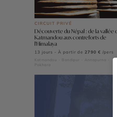
CIRCUIT PRIVÉ
Découverte du Népal : de la vallée 
Katmandou aux contreforts de
l'Himalaya
13 jours - À partir de
2790 €
/pers
Katmandou - Bandipur - Annapurna -
Pokhara