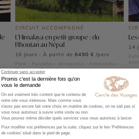
CIRCUIT ACCOMPAGNÉ
CIR
de
L’Himalaya en petit-groupe : du
Les
Bhoutan au Népal
14 
16 jours - À partir de
6490 €
/pers
Katm
Ann
Paro - Punakha - Annapurna - Katmandou -
Chitwan - Pokhara