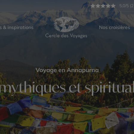
5,0/5 (2
s & inspirations
Nos croisières
Voyage en Annapurna
ythiques et spiritua