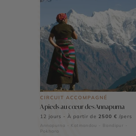
CIRCUIT ACCOMPAGNÉ
A pieds au cœur des Annapurna
12 jours - À partir de
2500 €
/pers
Annapurna - Katmandou - Bandipur -
Pokhara