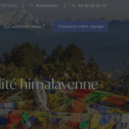
 557 avis)
Rechercher
01 40 15 15 11
Qui sommes-nous ?
Concevez votre voyage
lité himalayenne