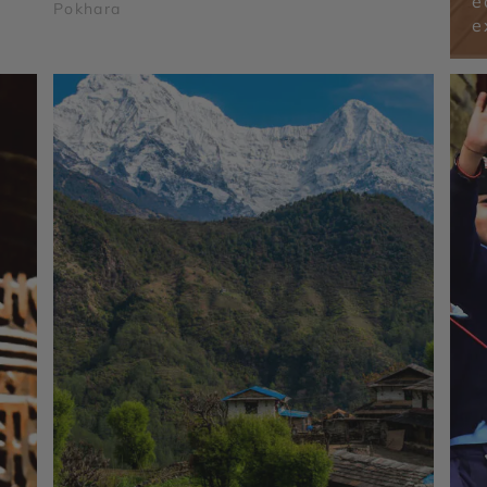
é
Pokhara
e