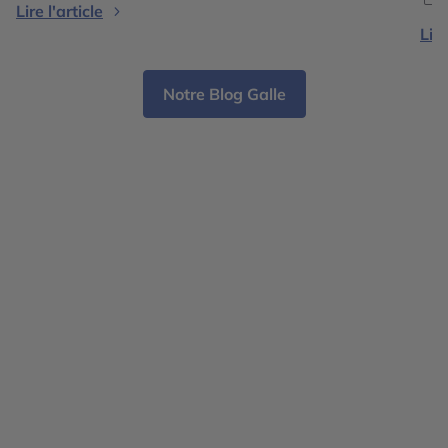
Lire l'article
de thé verdoyantes, temples anciens et parcs
Lire
naturels abritant une faune […]
Notre Blog Galle