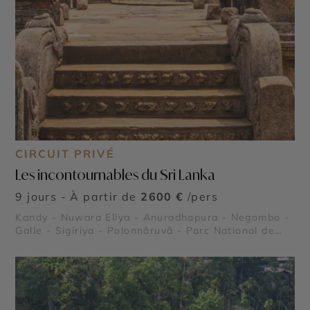
CIRCUIT PRIVÉ
Les incontournables du Sri Lanka
9 jours - À partir de
2600 €
/pers
Kandy - Nuwara Eliya - Anuradhapura - Negombo -
Galle - Sigiriya - Polonnâruvâ - Parc National de
Minneriya