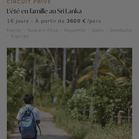
CIRCUIT PRIVÉ
L'été en famille au Sri Lanka
16 jours - À partir de
3600 €
/pers
Kandy - Nuwara Eliya - Negombo - Galle - Dambulla
- Sigiriya