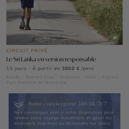
CIRCUIT PRIVÉ
Le Sri Lanka en version responsable
15 jours - À partir de
3800 €
/pers
Kandy - Nuwara Eliya - Negombo - Galle - Sigiriya -
Parc National de Minneriya
Notre conciergerie 24H/24, 7J/7
Nos concierges sont à votre disposition pour
rendre votre voyage inoubliable et gérer les
éventuels imprévus ou demandes sur place.