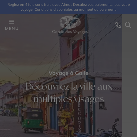
Réglez en 4 fois sans frais avec Alma : Décalez vos paiements, pas votre
voyage. Conditions disponibles au moment du paiement.
MENU
Voyage à Galle
Découvrez la ville aux
multiples visages