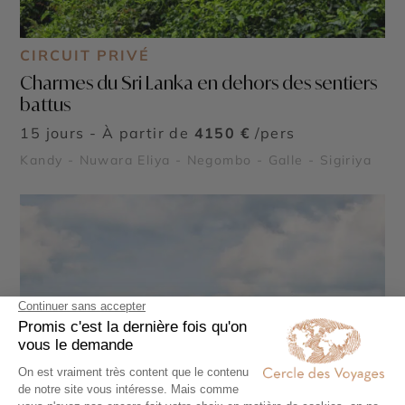
CIRCUIT PRIVÉ
Charmes du Sri Lanka en dehors des sentiers
battus
15 jours - À partir de
4150 €
/pers
Kandy - Nuwara Eliya - Negombo - Galle - Sigiriya