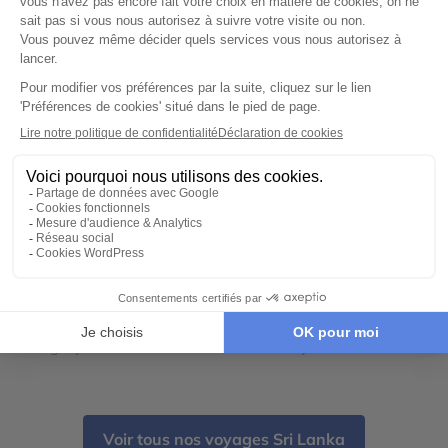
CIRCUIT PRIVÉ
L'été au Sri Lanka en hôtels d'exception
16 jours - À partir de
5480 €
/pers
Kandy - Nuwara Eliya - Negombo - Galle - Dambulla
- Sigiriya - Parc National de Minneriya
Voir tous nos voyages Sri Lanka