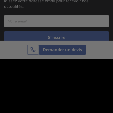
laissez votre adresse email pour recevoir nos
actualités.
S’inscrire
Demander un devis
Cercle des Voyages est une agence de voyage
spécialisée dans le sur-mesure, appartenant au groupe
Cercle des Vacances. Grâce à notre expertise et notre
passion du voyage, nous sommes là pour vous aider à
réaliser le voyage de vos rêves. Notre équipe est à
votre écoute pour créer le voyage qui vous ressemble.
Co-concevez votre voyage