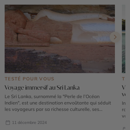
TESTÉ POUR VOUS
TE
Voyage immersif au Sri Lanka
Voy
vot
Le Sri Lanka, surnommé la "Perle de l’Océan
Indien", est une destination envoûtante qui séduit
Ins
les voyageurs par sa richesse culturelle, ses
rom
paysages variés et son hospitalité chaleureuse. Ce
vot
petit paradis tropical, situé au sud de l’Inde,
vot
11 décembre 2024
regorge de trésors : plages idylliques, plantations