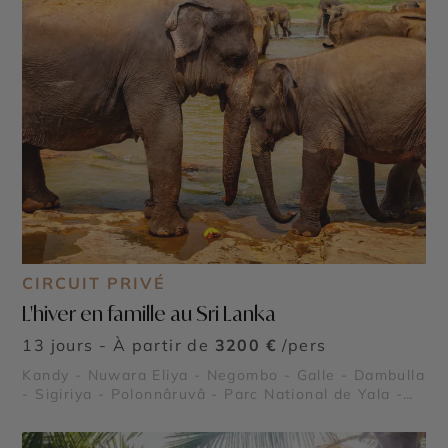
CIRCUIT PRIVÉ
L'hiver en famille au Sri Lanka
13 jours - À partir de
3200 €
/pers
Kandy - Nuwara Eliya - Negombo - Galle - Dambulla
- Sigiriya - Polonnâruvâ - Parc National de Yala -
Parc National de Minneriya