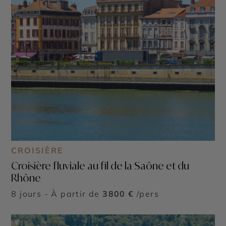
CROISIÈRE
Croisière fluviale au fil de la Saône et du
Rhône
8 jours - À partir de
3800 €
/pers