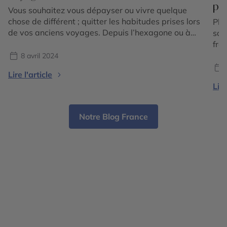
pl
Vous souhaitez vous dépayser ou vivre quelque
chose de différent ; quitter les habitudes prises lors
Pla
de vos anciens voyages. Depuis l’hexagone ou à
sau
l’autre bout de la Terre, les cultures s’entremêlent
fra
et offrent un formidable terrain de rencontres.
8 avril 2024
Cercle des Voyages vous emmène à la rencontre
Lire l'article
de ces cultures en vous proposant parfois de dîner
Lire
[…]
Notre Blog France