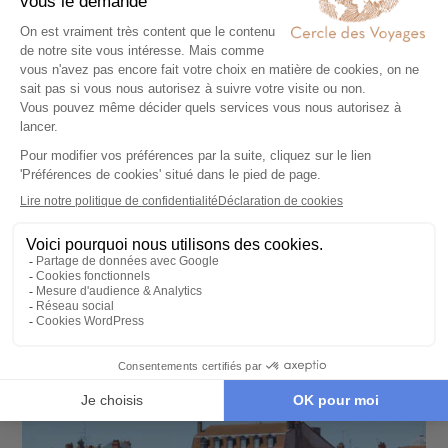
CROISIÈRE
La Méditerranée décontractée avec Virgin
Voyages
9 jours - À partir de
2900 €
/pers
Palma de Majorque - Barcelone