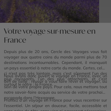
Votre voyage sur-mesure en
France
Depuis plus de 20 ans, Cercle des Voyages vous fait
voyager aux quatre coins du monde parmi plus de 70
destinations incontournables. Cependant, il manquait
un pays essentiel à notre carte du monde. Certes, celui-
ci n’est pas très lointain, mais c’est sûrement l’un des
Nous avons donc ouvert le voyage en France, avec un
plus ravissants, l’un des plus attachants, et c’est
défi de taille : réussir à vous faire rêver et voyager, au
surtout le nôtre : la France.
sein de votre propre pays. Pour cela, nous mettons tout
notre savoir-faire acquis au service de votre prochaine
escapade dans l’Hexagone.
Profitez d’un voyage en France pour vous recentrer sur
l’essentiel. Un séjour en douceur, facile, accessible et