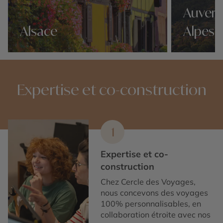
Auverg
Alsace
Alpes
Nos 15 idées voyage
Nos 15 idées v
Expertise et co-construction
1
Expertise et co-
construction
Chez Cercle des Voyages,
nous concevons des voyages
100% personnalisables, en
collaboration étroite avec nos