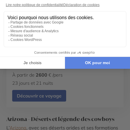
AUTOTOUR
Le grand tour de l'Ouest en famille
À partir de
2600
€ /pers
23 jours et 21 nuits
Découvrir ce voyage
Arizona – Déserts et légende des cowboys
L’
Arizona
, avec ses déserts arides et ses formations