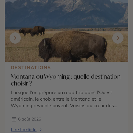
DESTINATIONS
Montana ou Wyoming : quelle destination
choisir ?
Lorsque l'on prépare un road trip dans l'Ouest
américain, le choix entre le Montana et le
Wyoming revient souvent. Voisins au cœur des
Rocheuses américaines, ces deux États
promettent des paysages grandioses, une nature
6 août 2026
préservée et une immersion dans l'univers du Far
Lire l'article
West. Pourtant, ils possèdent chacun une identité