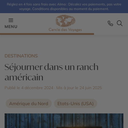
Réglez en 4 fois sans frais avec Alma : Décalez vos paiements, pas votre
voyage. Conditions disponibles au moment du paiement.
MENU
DESTINATIONS
Séjourner dans un ranch
américain
Publié le 4 décembre 2024
· Mis à jour le
24 juin 2025
Amérique du Nord
Etats-Unis (USA)