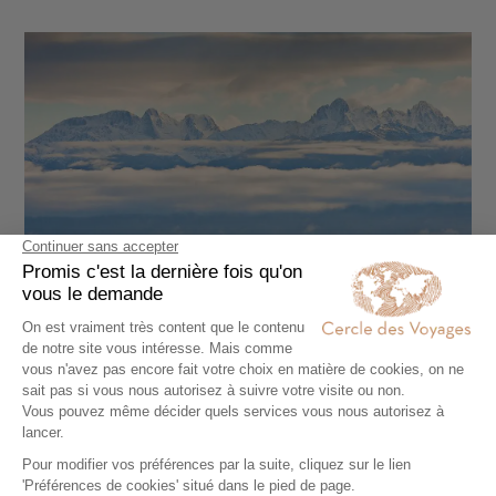
Medano Ranch Bison and Crestone Peaks, Colorado