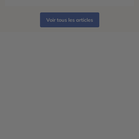
bien marquée. Le Wyoming est mondialement […]
Voir tous les articles